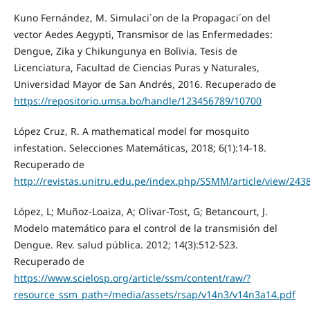
Kuno Fernández, M. Simulaci´on de la Propagaci´on del
vector Aedes Aegypti, Transmisor de las Enfermedades:
Dengue, Zika y Chikungunya en Bolivia. Tesis de
Licenciatura, Facultad de Ciencias Puras y Naturales,
Universidad Mayor de San Andrés, 2016. Recuperado de
https://repositorio.umsa.bo/handle/123456789/10700
López Cruz, R. A mathematical model for mosquito
infestation. Selecciones Matemáticas, 2018; 6(1):14-18.
Recuperado de
http://revistas.unitru.edu.pe/index.php/SSMM/article/view/243
López, L; Muñoz-Loaiza, A; Olivar-Tost, G; Betancourt, J.
Modelo matemático para el control de la transmisión del
Dengue. Rev. salud pública. 2012; 14(3):512-523.
Recuperado de
https://www.scielosp.org/article/ssm/content/raw/?
resource_ssm_path=/media/assets/rsap/v14n3/v14n3a14.pdf