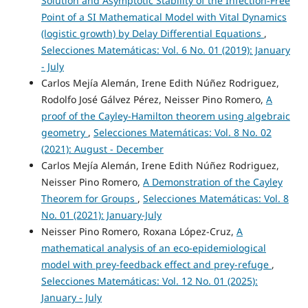
Solution and Asymptotic Stability of the Infection-Free
Point of a SI Mathematical Model with Vital Dynamics
(logistic growth) by Delay Differential Equations
,
Selecciones Matemáticas: Vol. 6 No. 01 (2019): January
- July
Carlos Mejía Alemán, Irene Edith Núñez Rodriguez,
Rodolfo José Gálvez Pérez, Neisser Pino Romero,
A
proof of the Cayley-Hamilton theorem using algebraic
geometry
,
Selecciones Matemáticas: Vol. 8 No. 02
(2021): August - December
Carlos Mejía Alemán, Irene Edith Núñez Rodriguez,
Neisser Pino Romero,
A Demonstration of the Cayley
Theorem for Groups
,
Selecciones Matemáticas: Vol. 8
No. 01 (2021): January-July
Neisser Pino Romero, Roxana López-Cruz,
A
mathematical analysis of an eco-epidemiological
model with prey-feedback effect and prey-refuge
,
Selecciones Matemáticas: Vol. 12 No. 01 (2025):
January - July