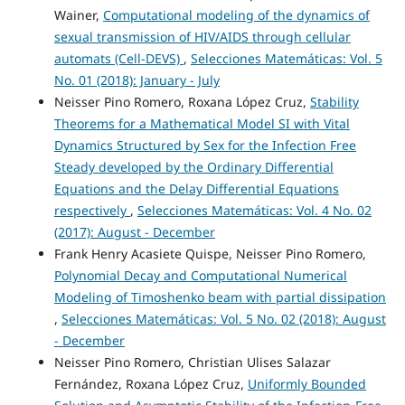
Wainer,
Computational modeling of the dynamics of
sexual transmission of HIV/AIDS through cellular
automats (Cell-DEVS)
,
Selecciones Matemáticas: Vol. 5
No. 01 (2018): January - July
Neisser Pino Romero, Roxana López Cruz,
Stability
Theorems for a Mathematical Model SI with Vital
Dynamics Structured by Sex for the Infection Free
Steady developed by the Ordinary Differential
Equations and the Delay Differential Equations
respectively
,
Selecciones Matemáticas: Vol. 4 No. 02
(2017): August - December
Frank Henry Acasiete Quispe, Neisser Pino Romero,
Polynomial Decay and Computational Numerical
Modeling of Timoshenko beam with partial dissipation
,
Selecciones Matemáticas: Vol. 5 No. 02 (2018): August
- December
Neisser Pino Romero, Christian Ulises Salazar
Fernández, Roxana López Cruz,
Uniformly Bounded