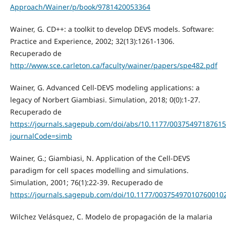
Approach/Wainer/p/book/9781420053364
Wainer, G. CD++: a toolkit to develop DEVS models. Software:
Practice and Experience, 2002; 32(13):1261-1306.
Recuperado de
http://www.sce.carleton.ca/faculty/wainer/papers/spe482.pdf
Wainer, G. Advanced Cell-DEVS modeling applications: a
legacy of Norbert Giambiasi. Simulation, 2018; 0(0):1-27.
Recuperado de
https://journals.sagepub.com/doi/abs/10.1177/0037549718761
journalCode=simb
Wainer, G.; Giambiasi, N. Application of the Cell-DEVS
paradigm for cell spaces modelling and simulations.
Simulation, 2001; 76(1):22-39. Recuperado de
https://journals.sagepub.com/doi/10.1177/00375497010760010
Wilchez Velásquez, C. Modelo de propagación de la malaria