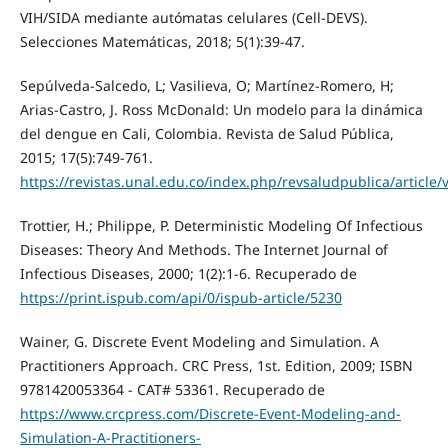
VIH/SIDA mediante autómatas celulares (Cell-DEVS).
Selecciones Matemáticas, 2018; 5(1):39-47.
Sepúlveda-Salcedo, L; Vasilieva, O; Martínez-Romero, H;
Arias-Castro, J. Ross McDonald: Un modelo para la dinámica
del dengue en Cali, Colombia. Revista de Salud Pública,
2015; 17(5):749-761.
https://revistas.unal.edu.co/index.php/revsaludpublica/article
Trottier, H.; Philippe, P. Deterministic Modeling Of Infectious
Diseases: Theory And Methods. The Internet Journal of
Infectious Diseases, 2000; 1(2):1-6. Recuperado de
https://print.ispub.com/api/0/ispub-article/5230
Wainer, G. Discrete Event Modeling and Simulation. A
Practitioners Approach. CRC Press, 1st. Edition, 2009; ISBN
9781420053364 - CAT# 53361. Recuperado de
https://www.crcpress.com/Discrete-Event-Modeling-and-
Simulation-A-Practitioners-