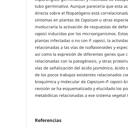
tubo germinativo. Aunque parecería que esta ac
directa sobre el fitopatógeno está correlacionad
síntomas en plantas de
Capsicum
u otras especi
involucraría la activación de respuestas de def
capsici
inducidas por los microorganismos. Esto
plantas infectadas o no con
P. capsici
, la activid
relacionadas a las vías de isoflavonoides y espec
así como la expresión de diferentes genes que c
relacionadas con la patogénesis, y otras proteín
vías de señalización del ácido jasmónico, ácido sa
de los pocos trabajos existentes relacionados co
bioquímica y molecular de
Capsicum
–
P. capsici
–bi
revisión se ha esquematizado y elucidado los pos
metabólicas relacionadas a ese sistema vegetal t
Referencias