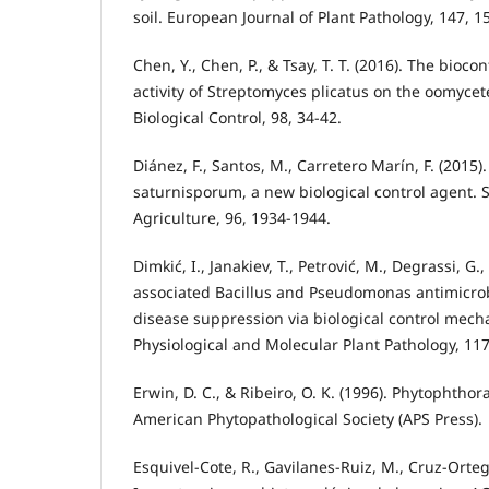
soil. European Journal of Plant Pathology, 147, 1
Chen, Y., Chen, P., & Tsay, T. T. (2016). The biocon
activity of Streptomyces plicatus on the oomycet
Biological Control, 98, 34-42.
Diánez, F., Santos, M., Carretero Marín, F. (2015
saturnisporum, a new biological control agent. 
Agriculture, 96, 1934-1944.
Dimkić, I., Janakiev, T., Petrović, M., Degrassi, G., 
associated Bacillus and Pseudomonas antimicrobia
disease suppression via biological control mech
Physiological and Molecular Plant Pathology, 117
Erwin, D. C., & Ribeiro, O. K. (1996). Phytophtho
American Phytopathological Society (APS Press).
Esquivel-Cote, R., Gavilanes-Ruiz, M., Cruz-Ortega