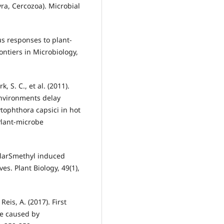
ra, Cercozoa). Microbial
lus responses to plant-
ntiers in Microbiology,
k, S. C., et al. (2011).
environments delay
tophthora capsici in hot
Plant-microbe
zolarSmethyl induced
es. Plant Biology, 49(1),
Reis, A. (2017). First
se caused by