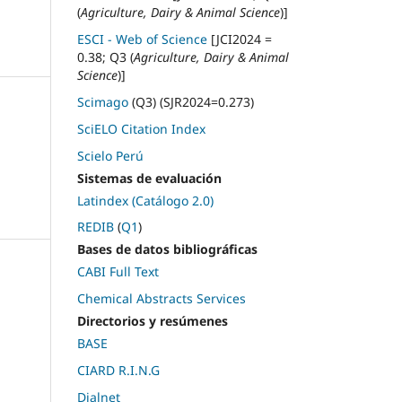
(
Agriculture, Dairy & Animal Science
)]
ESCI - Web of Science
[JCI2024 =
0.38; Q3 (
Agriculture, Dairy & Animal
Science
)]
Scimago
(Q3) (SJR2024=0.273)
SciELO Citation Index
Scielo Perú
Sistemas de evaluación
Latindex (Catálogo 2.0)
REDIB
(
Q1
)
Bases de datos bibliográficas
CABI Full Text
Chemical Abstracts Services
Directorios y resúmenes
BASE
CIARD R.I.N.G
Dialnet