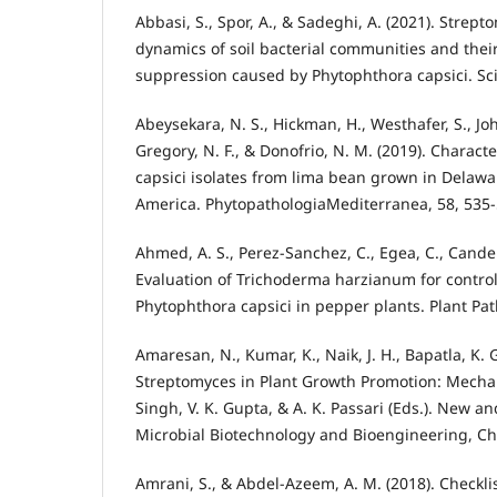
Abbasi, S., Spor, A., & Sadeghi, A. (2021). Strep
dynamics of soil bacterial communities and their
suppression caused by Phytophthora capsici. Scie
Abeysekara, N. S., Hickman, H., Westhafer, S., Joh
Gregory, N. F., & Donofrio, N. M. (2019). Charact
capsici isolates from lima bean grown in Delawar
America. PhytopathologiaMediterranea, 58, 535-
Ahmed, A. S., Perez-Sanchez, C., Egea, C., Candel
Evaluation of Trichoderma harzianum for control
Phytophthora capsici in pepper plants. Plant Path
Amaresan, N., Kumar, K., Naik, J. H., Bapatla, K. G
Streptomyces in Plant Growth Promotion: Mechan
Singh, V. K. Gupta, & A. K. Passari (Eds.). New 
Microbial Biotechnology and Bioengineering, Ch
Amrani, S., & Abdel-Azeem, A. M. (2018). Checkli