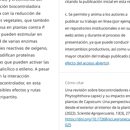
citando la publicación inicial en esta r
ción biocontroladora
a con la reducción de
c. Se permite y anima a los autores a
es vegetales, que también
publicar su trabajo en línea (por ejem
ensa en plantas contra
P.
en repositorios institucionales o en su
s pueden estimular en
web) antes y durante el proceso de
ad de varias enzimas
presentación, ya que puede conducir 
ies reactivas de oxígeno,
intercambios productivos, así como 
odifican proteínas
mayor citación del trabajo publicado 
as que pueden activar las
efecto del acceso abierto
).
licílico o etileno. A pesar
n la interacción
ocontrolador, en esta
Cómo citar
ibles efectos y rutas
Una revisión sobre biocontroladores 
Phytophthora capsici y su impacto e
ripartito.
plantas de Capsicum: Una perspectiv
desde el exterior al interior de la plant
(2022).
Scientia Agropecuaria
,
13
(3), 2
https://doi.org/10.17268/sci.agropecu
025