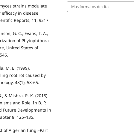
tomyces strains modulate
Más formatos de cita
 efficacy in disease
ntific Reports, 11, 9317.
nson, G. C., Evans, T. A.,
erization of Phytophthora
e, United States of
546.
a, M. E. (1999).
ling root rot caused by
ology, 48(1), 58-65.
., & Mishra, R. K. (2018).
isms and Role. In B. P.
and Future Developments in
apter 8: 125–135.
st of Algerian fungi–Part