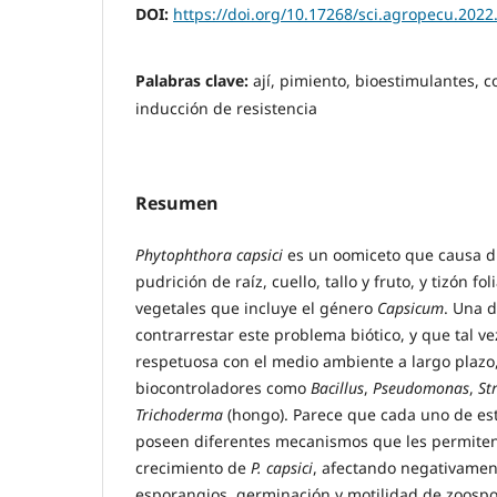
DOI:
https://doi.org/10.17268/sci.agropecu.2022
Palabras clave:
ají, pimiento, bioestimulantes, c
inducción de resistencia
Resumen
Phytophthora capsici
es un oomiceto que causa d
pudrición de raíz, cuello, tallo y fruto, y tizón fo
vegetales que incluye el género
Capsicum
. Una 
contrarrestar este problema biótico, y que tal v
respetuosa con el medio ambiente a largo plazo,
biocontroladores como
Bacillus
,
Pseudomonas
,
St
Trichoderma
(hongo). Parece que cada uno de es
poseen diferentes mecanismos que les permiten 
crecimiento de
P. capsici
, afectando negativamen
esporangios, germinación y motilidad de zoospor