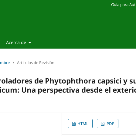
Guía para Aut
Acerca de
iembre
/
Artículos de Revisión
roladores de Phytophthora capsici y s
icum: Una perspectiva desde el exteri
HTML
PDF