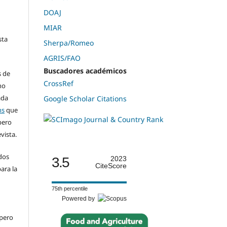
DOAJ
MIAR
sta
Sherpa/Romeo
AGRIS/FAO
Buscadores académicos
s de
CrossRef
ho
ada
Google Scholar Citations
ns
que
pero
evista.
dos
3.5
2023
CiteScore
ara la
n
75th percentile
Powered by
 pero