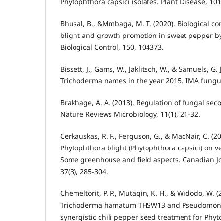
Phytophthora capsici isolates. Plant Disease, 101
Bhusal, B., &Mmbaga, M. T. (2020). Biological co
blight and growth promotion in sweet pepper by 
Biological Control, 150, 104373.
Bissett, J., Gams, W., Jaklitsch, W., & Samuels, G. 
Trichoderma names in the year 2015. IMA fungus,
Brakhage, A. A. (2013). Regulation of fungal se
Nature Reviews Microbiology, 11(1), 21-32.
Cerkauskas, R. F., Ferguson, G., & MacNair, C. (
Phytophthora blight (Phytophthora capsici) on v
Some greenhouse and field aspects. Canadian Jou
37(3), 285-304.
Chemeltorit, P. P., Mutaqin, K. H., & Widodo, W. 
Trichoderma hamatum THSW13 and Pseudomonas
synergistic chili pepper seed treatment for Phyt