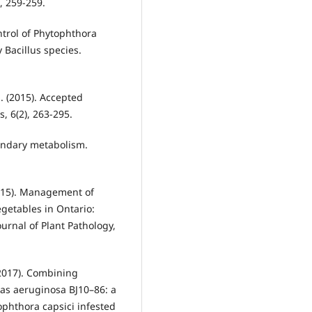
, 259-259.
ntrol of Phytophthora
Bacillus species.
J. (2015). Accepted
 6(2), 263-295.
condary metabolism.
2015). Management of
egetables in Ontario:
rnal of Plant Pathology,
(2017). Combining
 aeruginosa BJ10–86: a
ophthora capsici infested