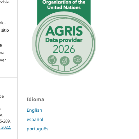
evista.
plo,
 sitio
a
una
(ver
de
Idioma
n
a
English
a.
español
75-289.
.2022.
português