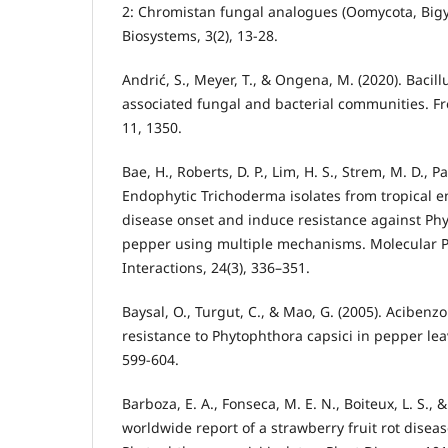
2: Chromistan fungal analogues (Oomycota, Bigy
Biosystems, 3(2), 13-28.
Andrić, S., Meyer, T., & Ongena, M. (2020). Bacil
associated fungal and bacterial communities. Fro
11, 1350.
Bae, H., Roberts, D. P., Lim, H. S., Strem, M. D., Par
Endophytic Trichoderma isolates from tropical 
disease onset and induce resistance against Phy
pepper using multiple mechanisms. Molecular 
Interactions, 24(3), 336–351.
Baysal, O., Turgut, C., & Mao, G. (2005). Aciben
resistance to Phytophthora capsici in pepper leav
599-604.
Barboza, E. A., Fonseca, M. E. N., Boiteux, L. S., & 
worldwide report of a strawberry fruit rot disea