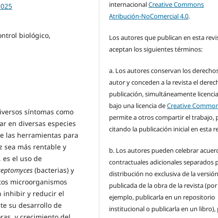
internacional
Creative Commons
.025
Atribución-NoComercial 4.0
.
ontrol biológico,
Los autores que publican en esta revi
aceptan los siguientes términos:
a. Los autores conservan los derecho
autor y conceden a la revista el derec
publicación, simultáneamente licenci
bajo una licencia de
Creative Commo
iversos síntomas como
permite a otros compartir el trabajo, 
liar en diversas especies
citando la publicación inicial en esta r
de las herramientas para
ez sea más rentable y
b. Los autores pueden celebrar acuer
 es el uso de
contractuales adicionales separados p
reptomyces
(bacterias) y
distribución no exclusiva de la versió
tos microorganismos
publicada de la obra de la revista (por
inhibir y reducir el
ejemplo, publicarla en un repositorio
te su desarrollo de
institucional o publicarla en un libro),
as, y crecimiento del