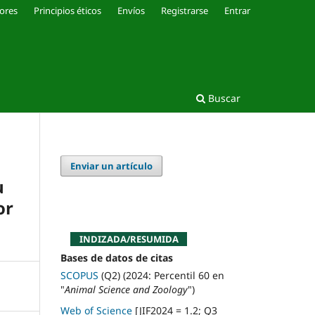
ores
Principios éticos
Envíos
Registrarse
Entrar
Buscar
Enviar un artículo
u
or
INDIZADA/RESUMIDA
Bases de datos de citas
SCOPUS
(Q2) (2024: Percentil 60 en
"
Animal Science and Zoology
")
Web of Science
[JIF2024 = 1.2; Q3