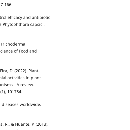
57-166.
trol efficacy and antibiotic
e Phytophthora capsici.
). Trichoderma
Science of Food and
Fira, D. (2022). Plant-
l activities in plant
anisms - A review.
(1), 101754.
ra diseases worldwide.
, R., & Huante, P. (2013).