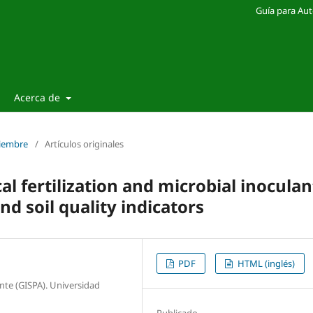
Guía para Aut
Acerca de
tiembre
/
Artículos originales
l fertilization and microbial inoculan
nd soil quality indicators
PDF
HTML (inglés)
nte (GISPA). Universidad
Publicado