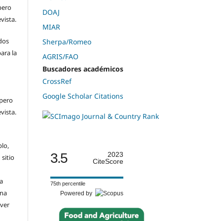
pero
DOAJ
evista.
MIAR
dos
Sherpa/Romeo
ara la
AGRIS/FAO
n
Buscadores académicos
CrossRef
Google Scholar Citations
 pero
evista.
plo,
3.5
2023
 sitio
CiteScore
a
75th percentile
una
Powered by
(ver