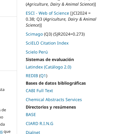
(
Agriculture, Dairy & Animal Science
)]
ESCI - Web of Science
[JCI2024 =
0.38; Q3 (
Agriculture, Dairy & Animal
Science
)]
Scimago
(Q3) (SJR2024=0.273)
SciELO Citation Index
Scielo Perú
Sistemas de evaluación
Latindex (Catálogo 2.0)
REDIB
(
Q1
)
Bases de datos bibliográficas
sta
CABI Full Text
Chemical Abstracts Services
Directorios y resúmenes
s de
BASE
ho
CIARD R.I.N.G
ada
ns
que
Dialnet