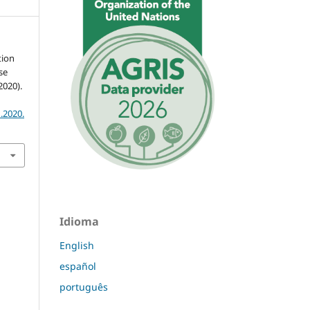
tion
se
2020).
.2020.
Idioma
English
español
português