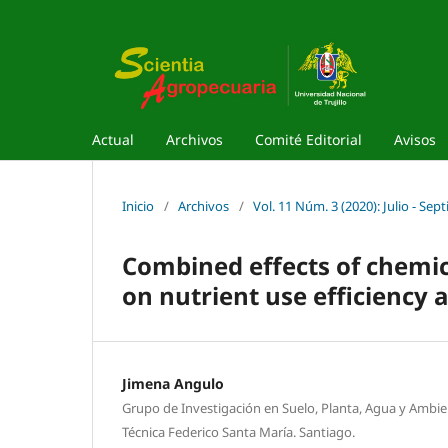
Actual
Archivos
Comité Editorial
Avisos
Inicio
/
Archivos
/
Vol. 11 Núm. 3 (2020): Julio - Sep
Combined effects of chemica
on nutrient use efficiency a
Jimena Angulo
Grupo de Investigación en Suelo, Planta, Agua y Ambie
Técnica Federico Santa María. Santiago.