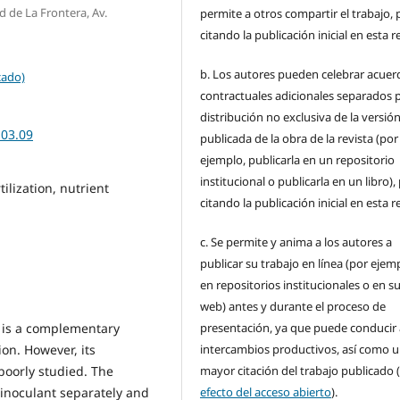
d de La Frontera, Av.
permite a otros compartir el trabajo, 
citando la publicación inicial en esta r
b. Los autores pueden celebrar acuer
cado)
contractuales adicionales separados p
distribución no exclusiva de la versió
.03.09
publicada de la obra de la revista (por
ejemplo, publicarla en un repositorio
institucional o publicarla en un libro),
ilization, nutrient
citando la publicación inicial en esta r
c. Se permite y anima a los autores a
publicar su trabajo en línea (por ejem
en repositorios institucionales o en su
web) antes y durante el proceso de
a is a complementary
presentación, ya que puede conducir 
on. However, its
intercambios productivos, así como 
 poorly studied. The
mayor citación del trabajo publicado 
 inoculant separately and
efecto del acceso abierto
).