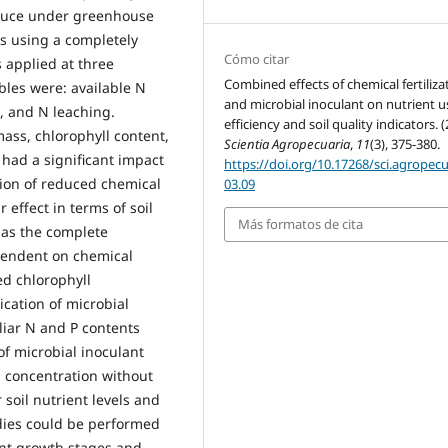
ettuce under greenhouse
s using a completely
Cómo citar
 applied at three
Combined effects of chemical fertiliza
ables were: available N
and microbial inoculant on nutrient u
es, and N leaching.
efficiency and soil quality indicators. (
ass, chlorophyll content,
Scientia Agropecuaria
,
11
(3), 375-380.
 had a significant impact
https://doi.org/10.17268/sci.agropecu
ation of reduced chemical
03.09
 effect in terms of soil
Más formatos de cita
s as the complete
ependent on chemical
ed chlorophyll
cation of microbial
oliar N and P contents
f microbial inoculant
a concentration without
 soil nutrient levels and
udies could be performed
ent growth stages and