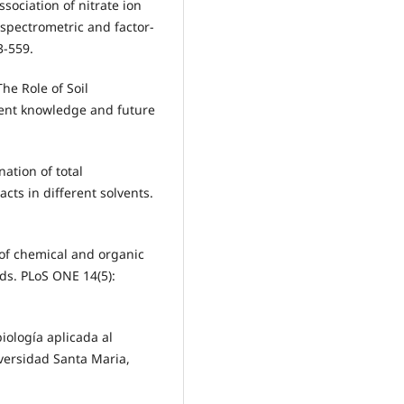
Association of nitrate ion
 spectrometric and factor-
3-559.
The Role of Soil
rent knowledge and future
nation of total
acts in different solvents.
ts of chemical and organic
rds. PLoS ONE 14(5):
biología aplicada al
iversidad Santa Maria,