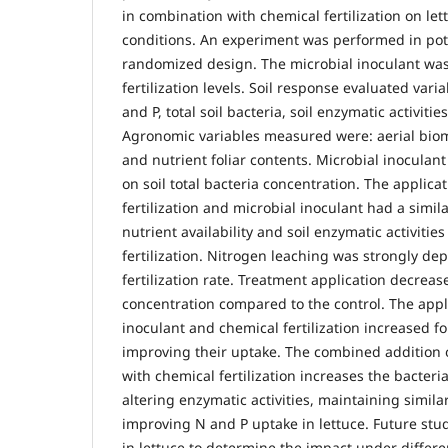
in combination with chemical fertilization on l
conditions. An experiment was performed in pot
randomized design. The microbial inoculant was
fertilization levels. Soil response evaluated vari
and P, total soil bacteria, soil enzymatic activiti
Agronomic variables measured were: aerial biom
and nutrient foliar contents. Microbial inoculant
on soil total bacteria concentration. The applic
fertilization and microbial inoculant had a similar
nutrient availability and soil enzymatic activitie
fertilization. Nitrogen leaching was strongly d
fertilization rate. Treatment application decreas
concentration compared to the control. The appli
inoculant and chemical fertilization increased f
improving their uptake. The combined addition o
with chemical fertilization increases the bacteri
altering enzymatic activities, maintaining similar
improving N and P uptake in lettuce. Future st
in lettuce to determine the impact under differ