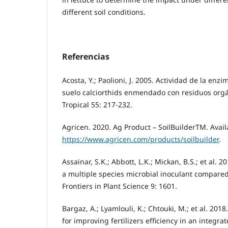
different soil conditions.
Referencias
Acosta, Y.; Paolioni, J. 2005. Actividad de la en
suelo calciorthids enmendado con residuos org
Tropical 55: 217-232.
Agricen. 2020. Ag Product – SoilBuilderTM. Avail
https://www.agricen.com/products/soilbuilder
.
Assainar, S.K.; Abbott, L.K.; Mickan, B.S.; et al. 
a multiple species microbial inoculant compared t
Frontiers in Plant Science 9: 1601.
Bargaz, A.; Lyamlouli, K.; Chtouki, M.; et al. 2018
for improving fertilizers efﬁciency in an integra