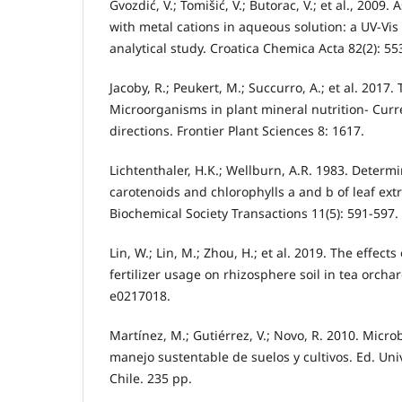
Gvozdić, V.; Tomišić, V.; Butorac, V.; et al., 2009. 
with metal cations in aqueous solution: a UV-Vis
analytical study. Croatica Chemica Acta 82(2): 55
Jacoby, R.; Peukert, M.; Succurro, A.; et al. 2017. 
Microorganisms in plant mineral nutrition- Cur
directions. Frontier Plant Sciences 8: 1617.
Lichtenthaler, H.K.; Wellburn, A.R. 1983. Determi
carotenoids and chlorophylls a and b of leaf extr
Biochemical Society Transactions 11(5): 591-597.
Lin, W.; Lin, M.; Zhou, H.; et al. 2019. The effec
fertilizer usage on rhizosphere soil in tea orcha
e0217018.
Martínez, M.; Gutiérrez, V.; Novo, R. 2010. Micro
manejo sustentable de suelos y cultivos. Ed. Un
Chile. 235 pp.