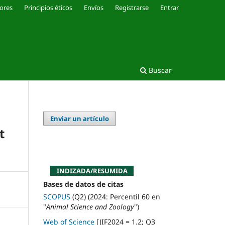
ores
Principios éticos
Envíos
Registrarse
Entrar
Buscar
Enviar un artículo
t
INDIZADA/RESUMIDA
Bases de datos de citas
SCOPUS
(Q2) (2024: Percentil 60 en
"
Animal Science and Zoology
")
Web of Science
[JIF2024 = 1.2; Q3