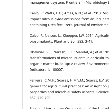
management system. Frontiers in Microbiology 9
Calvo, P.; Watts, D.B.; Ames, R.N.; et al. 2013. M
impact nitrous oxide emissions from an incubat
containing urea fertilizers. Journal of environme
Calvo, P.; Nelson, L.; Kloepper, J.W. 2014. Agricul
biostimulants. Plant and Soil 383: 3-41.
Dhaliwal, S.S.; Naresh, R.K.; Mandal, A.; et al. 
transformations of micronutrients in agricultura
organic matter build-up: A review. Environmenta
Indicators 1: 100007.
Ferreira, C.M.H.; Soares, H.M.V.M.; Soares, E.V. 2
genera for agricultural practices: An insight o
properties and microbial safety aspects. Scienc
682: 779-799.
Food and Agriculture Organization of the United