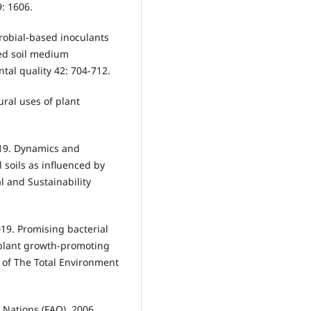
: 1606.
icrobial-based inoculants
ed soil medium
ntal quality 42: 704-712.
tural uses of plant
2019. Dynamics and
l soils as inﬂuenced by
l and Sustainability
019. Promising bacterial
n plant growth-promoting
e of The Total Environment
 Nations (FAO). 2006.