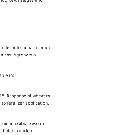
zima deshidrogenasa en un
ánicos. Agronomía
able in:
2018. Response of wheat to
o fertilizer application.
. Soil microbial resources
ted plant nutrient