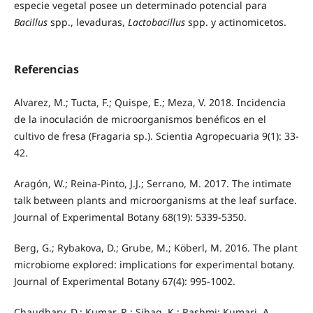
especie vegetal posee un determinado potencial para
Bacillus
spp., levaduras,
Lactobacillus
spp. y actinomicetos.
Referencias
Alvarez, M.; Tucta, F.; Quispe, E.; Meza, V. 2018. Incidencia
de la inoculación de microorganismos benéficos en el
cultivo de fresa (Fragaria sp.). Scientia Agropecuaria 9(1): 33-
42.
Aragón, W.; Reina-Pinto, J.J.; Serrano, M. 2017. The intimate
talk between plants and microorganisms at the leaf surface.
Journal of Experimental Botany 68(19): 5339-5350.
Berg, G.; Rybakova, D.; Grube, M.; Köberl, M. 2016. The plant
microbiome explored: implications for experimental botany.
Journal of Experimental Botany 67(4): 995-1002.
Chaudhary, D.; Kumar, R.; Sihag, K.; Rashmi; Kumari, A.