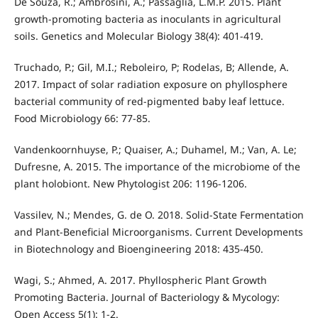
De Souza, R.; Ambrosini, A.; Passaglia, L.M.P. 2015. Plant
growth-promoting bacteria as inoculants in agricultural
soils. Genetics and Molecular Biology 38(4): 401-419.
Truchado, P.; Gil, M.I.; Reboleiro, P; Rodelas, B; Allende, A.
2017. Impact of solar radiation exposure on phyllosphere
bacterial community of red-pigmented baby leaf lettuce.
Food Microbiology 66: 77-85.
Vandenkoornhuyse, P.; Quaiser, A.; Duhamel, M.; Van, A. Le;
Dufresne, A. 2015. The importance of the microbiome of the
plant holobiont. New Phytologist 206: 1196-1206.
Vassilev, N.; Mendes, G. de O. 2018. Solid-State Fermentation
and Plant-Beneficial Microorganisms. Current Developments
in Biotechnology and Bioengineering 2018: 435-450.
Wagi, S.; Ahmed, A. 2017. Phyllospheric Plant Growth
Promoting Bacteria. Journal of Bacteriology & Mycology:
Open Access 5(1): 1-2.