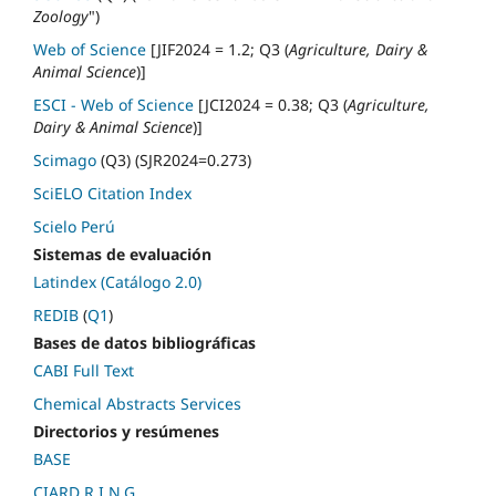
Zoology
")
Web of Science
[JIF2024 = 1.2; Q3 (
Agriculture, Dairy &
Animal Science
)]
ESCI - Web of Science
[JCI2024 = 0.38; Q3 (
Agriculture,
Dairy & Animal Science
)]
Scimago
(Q3) (SJR2024=0.273)
SciELO Citation Index
Scielo Perú
Sistemas de evaluación
Latindex (Catálogo 2.0)
REDIB
(
Q1
)
Bases de datos bibliográficas
CABI Full Text
Chemical Abstracts Services
Directorios y resúmenes
BASE
CIARD R.I.N.G