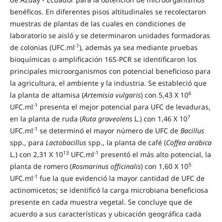
benéficos. En diferentes pisos altitudinales se recolectaron
muestras de plantas de las cuales en condiciones de
laboratorio se aisló y se determinaron unidades formadoras
-1
de colonias (UFC.ml
), además ya sea mediante pruebas
bioquímicas o amplificación 16S-PCR se identificaron los
principales microorganismos con potencial beneficioso para
la agricultura, el ambiente y la industria. Se estableció que
6
la planta de altamisa (
Artemisia
vulgaris
) con 5,43 X 10
-1
UFC.ml
presenta el mejor potencial para UFC de levaduras,
7
en la planta de ruda (
Ruta
graveolens
L.) con 1,46 X 10
-1
UFC.ml
se determinó el mayor número de UFC de
Bacillus
spp., para
Lactobacillus
spp., la planta de café (
Coffea
arabica
13
-1
L.) con 2,31 X 10
UFC.ml
presentó el más alto potencial, la
5
planta de romero (
Rosmarinus
officinalis
) con 1,60 X 10
-1
UFC.ml
fue la que evidenció la mayor cantidad de UFC de
actinomicetos; se identificó la carga microbiana beneficiosa
presente en cada muestra vegetal. Se concluye que de
acuerdo a sus características y ubicación geográfica cada