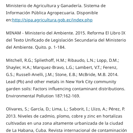
Ministerio de Agricultura y Ganadería. Sistema de
Información Pública Agropecuaria. Disponible
en:
http://sipa.agricultura.gob.ec/index.php
MINAM - Ministerio del Ambiente. 2015. Reforma El Libro IX
del Texto Unificado de Legislación Secundaria del Ministerio
del Ambiente. Quito. p. 1-184.
Mitchell, R.G.; Spliethoff, H.M.; Ribaudo, L.N.; Lopp, D.M.;
Shayler, H.A.; Marquez-Bravo, L.G.; Lambert, V.T.; Ferenz,
G.S.; Russell-Anelli, J.M.; Stone, E.B.; McBride, M.B. 2014.
Lead (Pb) and other metals in New York City community
garden soils: Factors influencing contaminant distributions.
Environmental Pollution 187:162-169.
Olivares, S.; García, D.; Lima, L.; Saborit, I.; Llizo, A.; Pérez, P.
2013. Niveles de cadmio, plomo, cobre y zinc en hortalizas
cultivadas en una zona altamente urbanizada de la ciudad
de La Habana, Cuba. Revista internacional de contaminación