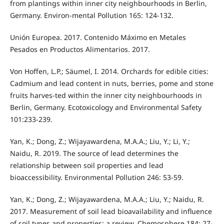
from plantings within inner city neighbourhoods in Berlin,
Germany. Environ-mental Pollution 165: 124-132.
Unión Europea. 2017. Contenido Máximo en Metales
Pesados en Productos Alimentarios. 2017.
Von Hoffen, L.P.; Säumel, I. 2014. Orchards for edible cities:
Cadmium and lead content in nuts, berries, pome and stone
fruits harves-ted within the inner city neighbourhoods in
Berlin, Germany. Ecotoxicology and Environmental Safety
101:233-239.
Yan, K.; Dong, Z.; Wijayawardena, M.A.A.; Liu, Y.; Li, Y.;
Naidu, R. 2019. The source of lead determines the
relationship between soil properties and lead
bioaccessibility. Environmental Pollution 246: 53-59.
Yan, K.; Dong, Z.; Wijayawardena, M.A.A.; Liu, Y.; Naidu, R.
2017. Measurement of soil lead bioavailability and influence
of soil types and properties: a review. Chemosphere 184: 27-