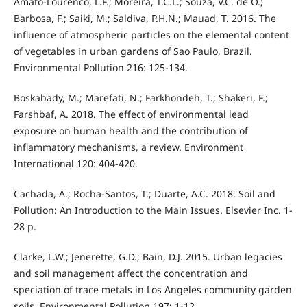
Amato-Lourenco, L.F.; Moreira, T.C.L.; Souza, V.C. de O.;
Barbosa, F.; Saiki, M.; Saldiva, P.H.N.; Mauad, T. 2016. The
influence of atmospheric particles on the elemental content
of vegetables in urban gardens of Sao Paulo, Brazil.
Environmental Pollution 216: 125-134.
Boskabady, M.; Marefati, N.; Farkhondeh, T.; Shakeri, F.;
Farshbaf, A. 2018. The effect of environmental lead
exposure on human health and the contribution of
inflammatory mechanisms, a review. Environment
International 120: 404-420.
Cachada, A.; Rocha-Santos, T.; Duarte, A.C. 2018. Soil and
Pollution: An Introduction to the Main Issues. Elsevier Inc. 1-
28 p.
Clarke, L.W.; Jenerette, G.D.; Bain, D.J. 2015. Urban legacies
and soil management affect the concentration and
speciation of trace metals in Los Angeles community garden
soils. Environmental Pollution 197: 1-12.