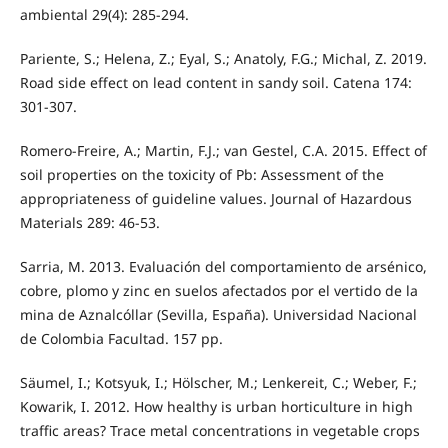
ambiental 29(4): 285-294.
Pariente, S.; Helena, Z.; Eyal, S.; Anatoly, F.G.; Michal, Z. 2019.
Road side effect on lead content in sandy soil. Catena 174:
301-307.
Romero-Freire, A.; Martin, F.J.; van Gestel, C.A. 2015. Effect of
soil properties on the toxicity of Pb: Assessment of the
appropriateness of guideline values. Journal of Hazardous
Materials 289: 46-53.
Sarria, M. 2013. Evaluación del comportamiento de arsénico,
cobre, plomo y zinc en suelos afectados por el vertido de la
mina de Aznalcóllar (Sevilla, España). Universidad Nacional
de Colombia Facultad. 157 pp.
Säumel, I.; Kotsyuk, I.; Hölscher, M.; Lenkereit, C.; Weber, F.;
Kowarik, I. 2012. How healthy is urban horticulture in high
traffic areas? Trace metal concentrations in vegetable crops