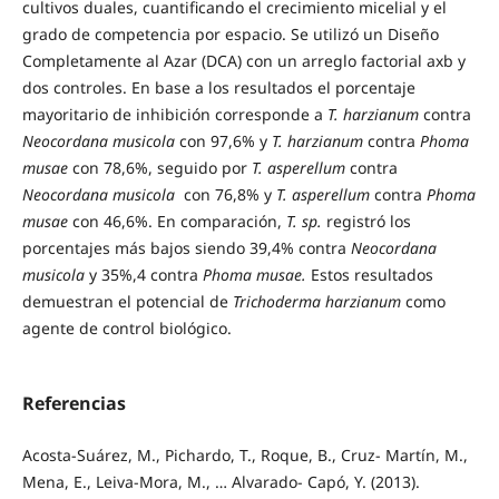
cultivos duales, cuantificando el crecimiento micelial y el
grado de competencia por espacio. Se utilizó un Diseño
Completamente al Azar (DCA) con un arreglo factorial axb y
dos controles. En base a los resultados el porcentaje
mayoritario de inhibición corresponde a
T. harzianum
contra
Neocordana musicola
con 97,6% y
T. harzianum
contra
Phoma
musae
con 78,6%, seguido por
T. asperellum
contra
Neocordana musicola
con 76,8% y
T. asperellum
contra
Phoma
musae
con 46,6%. En comparación,
T. sp.
registró los
porcentajes más bajos siendo 39,4% contra
Neocordana
musicola
y 35%,4 contra
Phoma musae.
Estos resultados
demuestran el potencial de
Trichoderma harzianum
como
agente de control biológico.
Referencias
Acosta-Suárez, M., Pichardo, T., Roque, B., Cruz- Martín, M.,
Mena, E., Leiva-Mora, M., … Alvarado- Capó, Y. (2013).