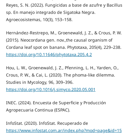
Reyes, S. N. (2022). Fungicidas a base de azufre y Bacillus
sp. En manejo integrado de Sigatoka Negra.
Agroecosistemas, 10(3), 153–158.
Hernández-Restrepo, M., Groenewald, J. Z., & Crous, P. W.
(2015). Neocordana gen. nov.,the causal organism of
Cordana leaf spot on banana. Phytotaxa, 205(4), 229–238.
https://doi.org/10.11646/phytotaxa.205.4.2
Hou, L. W., Groenewald, J. Z., Pfenning, L. H., Yarden, O.,
Crous, P. W., & Cai, L. (2020). The phoma-like dilemma.
Studies in Mycology, 96, 309–396.
https://doi.org/10.1016/j.simyco.2020.05.001
INEC. (2024). Encuesta de Superficie y Producción
Agropecuaria Continua (ESPAC).
InfoStat. (2020). InfoStat. Recuperado de
https://www.infostat.com.ar/index.php?mod=page&id=15