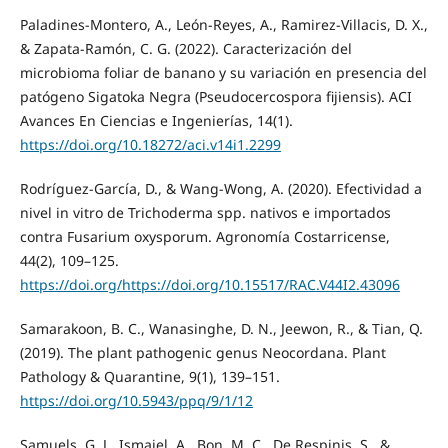
Paladines-Montero, A., León-Reyes, A., Ramirez-Villacis, D. X.,
& Zapata-Ramón, C. G. (2022). Caracterización del
microbioma foliar de banano y su variación en presencia del
patógeno Sigatoka Negra (Pseudocercospora fijiensis). ACI
Avances En Ciencias e Ingenierías, 14(1).
https://doi.org/10.18272/aci.v14i1.2299
Rodríguez-García, D., & Wang-Wong, A. (2020). Efectividad a
nivel in vitro de Trichoderma spp. nativos e importados
contra Fusarium oxysporum. Agronomía Costarricense,
44(2), 109–125.
https://doi.org/https://doi.org/10.15517/RAC.V44I2.43096
Samarakoon, B. C., Wanasinghe, D. N., Jeewon, R., & Tian, Q.
(2019). The plant pathogenic genus Neocordana. Plant
Pathology & Quarantine, 9(1), 139–151.
https://doi.org/10.5943/ppq/9/1/12
Samuels, G. J., Ismaiel, A., Bon, M. C., De Respinis, S., &