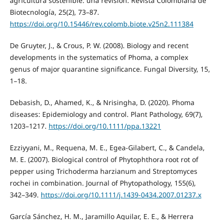
agricultura sostenible: una revisión. Revista Colombiana de
Biotecnología, 25(2), 73–87.
https://doi.org/10.15446/rev.colomb.biote.v25n2.111384
De Gruyter, J., & Crous, P. W. (2008). Biology and recent
developments in the systematics of Phoma, a complex
genus of major quarantine significance. Fungal Diversity, 15,
1–18.
Debasish, D., Ahamed, K., & Nrisingha, D. (2020). Phoma
diseases: Epidemiology and control. Plant Pathology, 69(7),
1203–1217.
https://doi.org/10.1111/ppa.13221
Ezziyyani, M., Requena, M. E., Egea-Gilabert, C., & Candela,
M. E. (2007). Biological control of Phytophthora root rot of
pepper using Trichoderma harzianum and Streptomyces
rochei in combination. Journal of Phytopathology, 155(6),
342–349.
https://doi.org/10.1111/j.1439-0434.2007.01237.x
García Sánchez, H. M., Jaramillo Aguilar, E. E., & Herrera