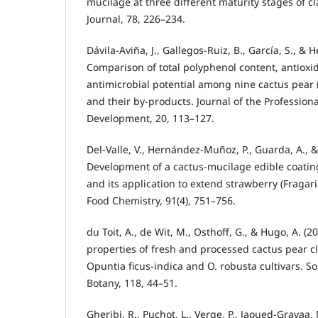
mucilage at three different maturity stages of 
Journal, 78, 226–234.
Dávila-Aviña, J., Gallegos-Ruiz, B., García, S., & H
Comparison of total polyphenol content, antioxid
antimicrobial potential among nine cactus pear (
and their by-products. Journal of the Professiona
Development, 20, 113–127.
Del-Valle, V., Hernández-Muñoz, P., Guarda, A., & 
Development of a cactus-mucilage edible coating
and its application to extend strawberry (Fragari
Food Chemistry, 91(4), 751–756.
du Toit, A., de Wit, M., Osthoff, G., & Hugo, A. (2
properties of fresh and processed cactus pear c
Opuntia ficus-indica and O. robusta cultivars. So
Botany, 118, 44–51.
Gheribi, R., Puchot, L., Verge, P., Jaoued-Grayaa, 