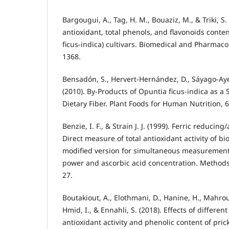
Bargougui, A., Tag, H. M., Bouaziz, M., & Triki, S.
antioxidant, total phenols, and flavonoids conten
ficus-indica) cultivars. Biomedical and Pharmacol
1368.
Bensadón, S., Hervert-Hernández, D., Sáyago-Ayerd
(2010). By-Products of Opuntia ficus-indica as a 
Dietary Fiber. Plant Foods for Human Nutrition, 6
Benzie, I. F., & Strain J. J. (1999). Ferric reducin
Direct measure of total antioxidant activity of bi
modified version for simultaneous measurement 
power and ascorbic acid concentration. Methods
27.
Boutakiout, A., Elothmani, D., Hanine, H., Mahrou
Hmid, I., & Ennahli, S. (2018). Effects of differe
antioxidant activity and phenolic content of pric