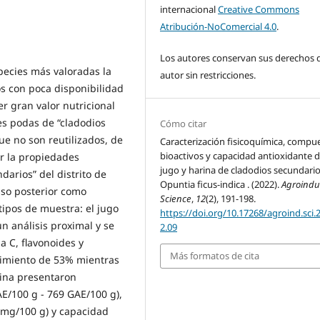
internacional
Creative Commons
Atribución-NoComercial 4.0
.
Los autores conservan sus derechos 
pecies más valoradas la
autor sin restricciones.
s con poca disponibilidad
r gran valor nutricional
es podas de “cladodios
Cómo citar
e no son reutilizados, de
Caracterización fisicoquímica, compu
bioactivos y capacidad antioxidante d
ar la propiedades
jugo y harina de cladodios secundari
darios” del distrito de
Opuntia ficus-indica . (2022).
Agroindus
uso posterior como
Science
,
12
(2), 191-198.
 tipos de muestra: el jugo
https://doi.org/10.17268/agroind.sci.
un análisis proximal y se
2.09
a C, flavonoides y
Más formatos de cita
ndimiento de 53% mientras
rina presentaron
E/100 g - 769 GAE/100 g),
 mg/100 g) y capacidad