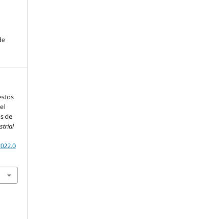
de
estos
el
os de
trial
2022.0