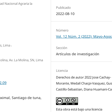
dad Nacional Agraria la
Publicado
2022-08-10
Número
Vol. 12 Núm. 2 (2022): Mayo-Agos
,
s, Lima
Sección
Artículos de investigación
olina, Av. La Molina, SN, Lima
Licencia
Derechos de autor 2022 Jose Cachay-
2.09
Morante, Medalí Chacpi-Vasquez, Gu
Castillo-Sebastian, Diana Huamani-Cal
oximal, Santiago de tuna,
Esta obra está bajo una licencia