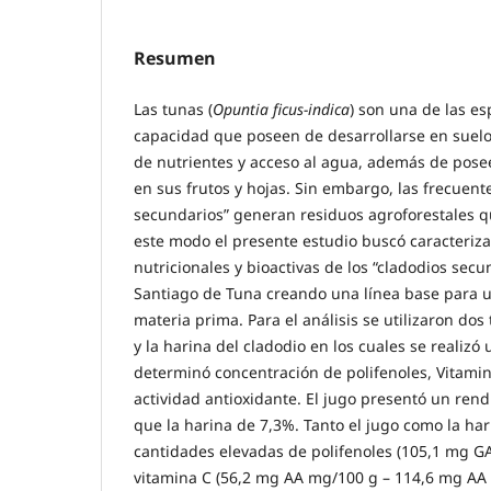
Resumen
Las tunas (
Opuntia ficus-indica
) son una de las es
capacidad que poseen de desarrollarse en suelo
de nutrientes y acceso al agua, además de posee
en sus frutos y hojas. Sin embargo, las frecuent
secundarios” generan residuos agroforestales qu
este modo el presente estudio buscó caracteriz
nutricionales y bioactivas de los “cladodios secun
Santiago de Tuna creando una línea base para 
materia prima. Para el análisis se utilizaron dos
y la harina del cladodio en los cuales se realizó 
determinó concentración de polifenoles, Vitamin
actividad antioxidante. El jugo presentó un re
que la harina de 7,3%. Tanto el jugo como la ha
cantidades elevadas de polifenoles (105,1 mg GA
vitamina C (56,2 mg AA mg/100 g – 114,6 mg AA