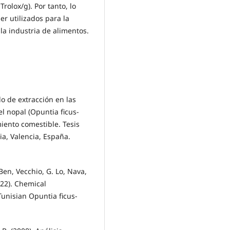
rolox/g). Por tanto, lo
r utilizados para la
la industria de alimentos.
do de extracción en las
el nopal (Opuntia ficus-
iento comestible. Tesis
ia, Valencia, España.
 Ben, Vecchio, G. Lo, Nava,
022). Chemical
Tunisian Opuntia ficus-