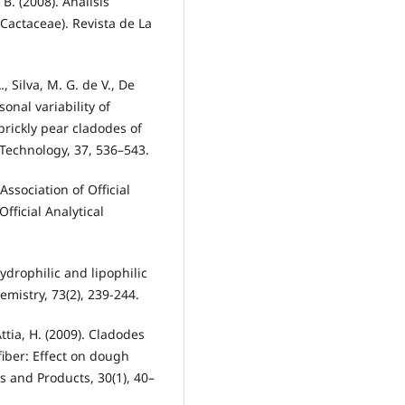
B. (2008). Análisis
(Cactaceae). Revista de La
., Silva, M. G. de V., De
sonal variability of
prickly pear cladodes of
Technology, 37, 536–543.
Association of Official
fficial Analytical
ydrophilic and lipophilic
hemistry, 73(2), 239-244.
ttia, H. (2009). Cladodes
fiber: Effect on dough
s and Products, 30(1), 40–