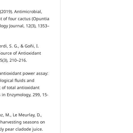
 (2019). Antimicrobial,
t of four cactus (Opuntia
ogy Journal, 12(3), 1353–
i, S. G., & Goñi, I.
Source of Antioxidant
5(3), 210–216.
g/antioxidant power assay:
ological fluids and
of total antioxidant
 in Enzymology, 299, 15-
z, M., Le Meurlay, D.,
nt harvesting seasons on
kly pear cladode juice.