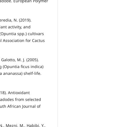
cladode. European Polymer
eredia, N. (2019).
ant activity, and
Opuntia spp.) cultivars
l Association for Cactus
Galotto, M. J. (2005).
 (Opuntia ficus indica)
a ananassa) shelf-life.
018). Antioxidant
ladodes from selected
uth African Journal of
N., Mezni, M., Habibi, Y.,