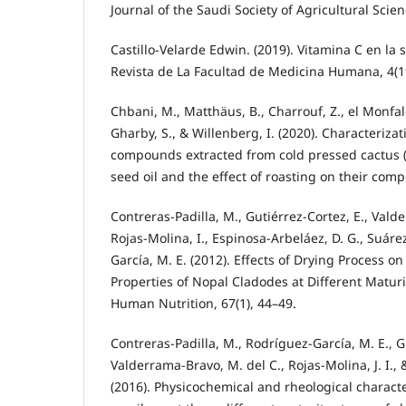
Journal of the Saudi Society of Agricultural Scien
Castillo-Velarde Edwin. (2019). Vitamina C en la
Revista de La Facultad de Medicina Humana, 4(1
Chbani, M., Matthäus, B., Charrouf, Z., el Monfalo
Gharby, S., & Willenberg, I. (2020). Characterizat
compounds extracted from cold pressed cactus (O
seed oil and the effect of roasting on their compo
Contreras-Padilla, M., Gutiérrez-Cortez, E., Vald
Rojas-Molina, I., Espinosa-Arbeláez, D. G., Suáre
García, M. E. (2012). Effects of Drying Process o
Properties of Nopal Cladodes at Different Maturi
Human Nutrition, 67(1), 44–49.
Contreras-Padilla, M., Rodríguez-García, M. E., G
Valderrama-Bravo, M. del C., Rojas-Molina, J. I.,
(2016). Physicochemical and rheological characte