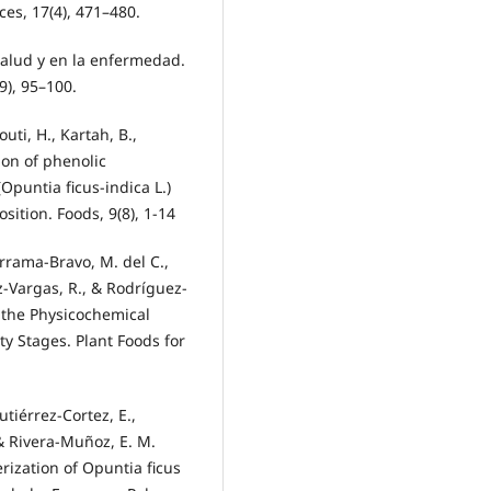
ces, 17(4), 471–480.
 salud y en la enfermedad.
9), 95–100.
uti, H., Kartah, B.,
ion of phenolic
puntia ficus-indica L.)
sition. Foods, 9(8), 1-14
errama-Bravo, M. del C.,
z-Vargas, R., & Rodríguez-
n the Physicochemical
ty Stages. Plant Foods for
utiérrez-Cortez, E.,
 & Rivera-Muñoz, E. M.
rization of Opuntia ficus