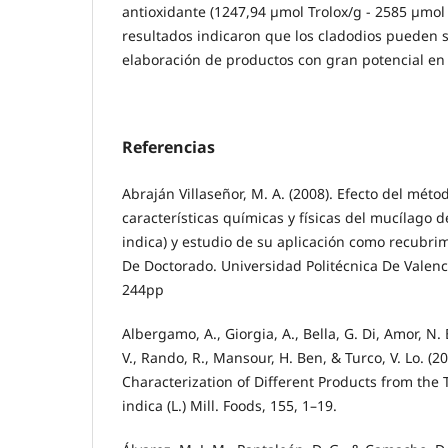
antioxidante (1247,94 µmol Trolox/g - 2585 µmol T
resultados indicaron que los cladodios pueden se
elaboración de productos con gran potencial en 
Referencias
Abraján Villaseñor, M. A. (2008). Efecto del méto
características químicas y físicas del mucílago d
indica) y estudio de su aplicación como recubrim
De Doctorado. Universidad Politécnica De Valenc
244pp
Albergamo, A., Giorgia, A., Bella, G. Di, Amor, N.
V., Rando, R., Mansour, H. Ben, & Turco, V. Lo. (2
Characterization of Different Products from the 
indica (L.) Mill. Foods, 155, 1–19.