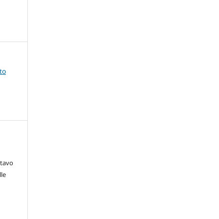
to
stavo
le