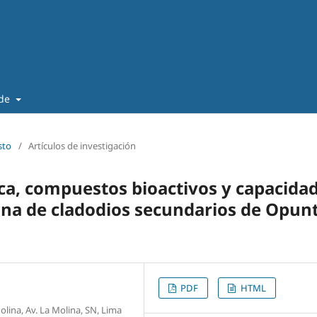
 de
sto
/
Artículos de investigación
ica, compuestos bioactivos y capacida
rina de cladodios secundarios de Opunt
PDF
HTML
olina, Av. La Molina, SN, Lima