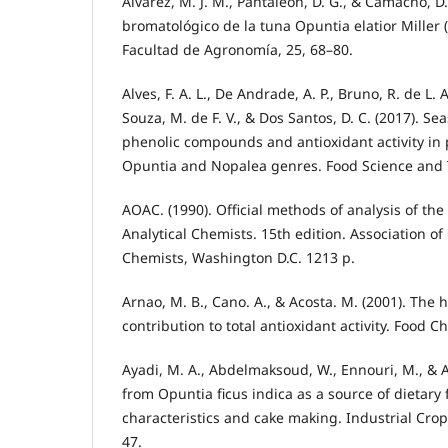
Álvarez, M. J. M., Pantaleón, D. G., & Camacho, D. 
bromatológico de la tuna Opuntia elatior Miller 
Facultad de Agronomía, 25, 68–80.
Alves, F. A. L., De Andrade, A. P., Bruno, R. de L. A
Souza, M. de F. V., & Dos Santos, D. C. (2017). Sea
phenolic compounds and antioxidant activity in 
Opuntia and Nopalea genres. Food Science and 
AOAC. (1990). Official methods of analysis of the 
Analytical Chemists. 15th edition. Association of O
Chemists, Washington D.C. 1213 p.
Arnao, M. B., Cano. A., & Acosta. M. (2001). The h
contribution to total antioxidant activity. Food C
Ayadi, M. A., Abdelmaksoud, W., Ennouri, M., & A
from Opuntia ficus indica as a source of dietary 
characteristics and cake making. Industrial Crop
47.