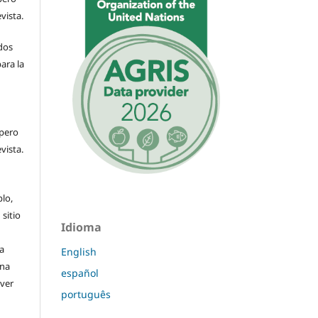
evista.
dos
ara la
n
 pero
evista.
plo,
 sitio
Idioma
a
English
una
español
(ver
português