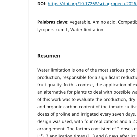
DOI:
https://doi.org/10.17268/sci.agropecu.2026
Palabras clave:
Vegetable, Amino acid, Compati
lycopersicum L, Water limitation
Resumen
Water limitation is one of the most serious prob
production, responsible for a significant reducti
fruit quality. In this context, the application o
an alternative for plants to deal with possible wa
of this work was to evaluate the production, dry
and organic carbon content of the tomato cultivar
doses of proline and irrigated every seven days
design was used, with four replications and a 2 x
arrangement. The factors consisted of 2 doses o
-1
L
), 3 application times (1, 3 and 6 days after irr