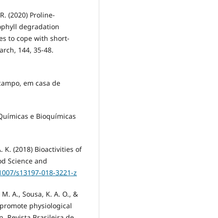
 R. (2020) Proline-
ophyll degradation
s to cope with short-
arch, 144, 35-48.
 campo, em casa de
s Químicas e Bioquímicas
 K. (2018) Bioactivities of
od Science and
.1007/s13197-018-3221-z
, M. A., Sousa, K. A. O., &
e promote physiological
 Revista Brasileira de