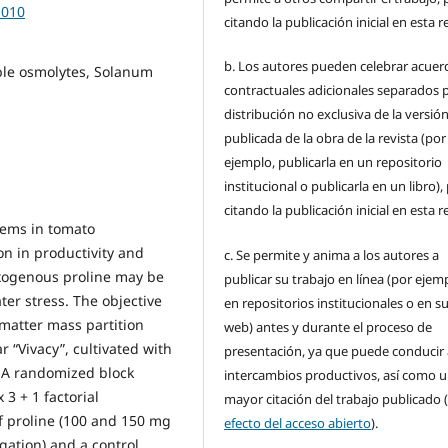
.010
citando la publicación inicial en esta r
b. Los autores pueden celebrar acuer
ble osmolytes, Solanum
contractuales adicionales separados p
distribución no exclusiva de la versió
publicada de la obra de la revista (por
ejemplo, publicarla en un repositorio
institucional o publicarla en un libro),
citando la publicación inicial en esta r
lems in tomato
on in productivity and
c. Se permite y anima a los autores a
f exogenous proline may be
publicar su trabajo en línea (por ejem
ter stress. The objective
en repositorios institucionales o en su
 matter mass partition
web) antes y durante el proceso de
 “Vivacy”, cultivated with
presentación, ya que puede conducir 
. A randomized block
intercambios productivos, así como 
 3 + 1 factorial
mayor citación del trabajo publicado 
f proline (100 and 150 mg
efecto del acceso abierto
).
igation) and a control