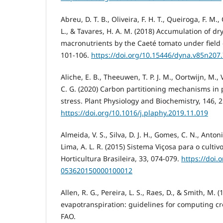
Abreu, D. T. B., Oliveira, F. H. T., Queiroga, F. M.,
L., & Tavares, H. A. M. (2018) Accumulation of d
macronutrients by the Caeté tomato under field 
101-106.
https://doi.org/10.15446/dyna.v85n207
Aliche, E. B., Theeuwen, T. P. J. M., Oortwijn, M., V
C. G. (2020) Carbon partitioning mechanisms in
stress. Plant Physiology and Biochemistry, 146, 
https://doi.org/10.1016/j.plaphy.2019.11.019
Almeida, V. S., Silva, D. J. H., Gomes, C. N., Anton
Lima, A. L. R. (2015) Sistema Viçosa para o cultiv
Horticultura Brasileira, 33, 074-079.
https://doi.
053620150000100012
Allen, R. G., Pereira, L. S., Raes, D., & Smith, M. 
evapotranspiration: guidelines for computing c
FAO.