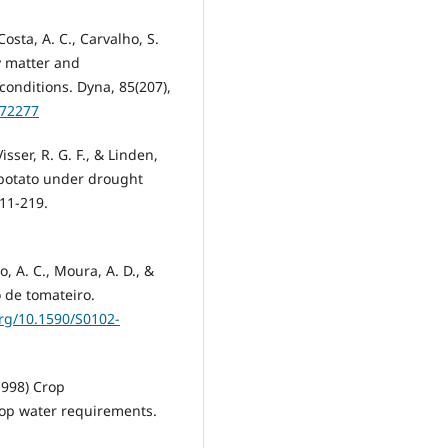
 Costa, A. C., Carvalho, S.
ry matter and
conditions. Dyna, 85(207),
.72277
isser, R. G. F., & Linden,
 potato under drought
211-219.
io, A. C., Moura, A. D., &
o de tomateiro.
org/10.1590/S0102-
(1998) Crop
rop water requirements.