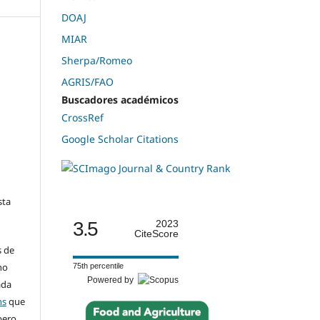
DOAJ
MIAR
Sherpa/Romeo
AGRIS/FAO
Buscadores académicos
CrossRef
Google Scholar Citations
sta
3.5
2023
CiteScore
s de
ho
75th percentile
Powered by
ada
ns
que
pero