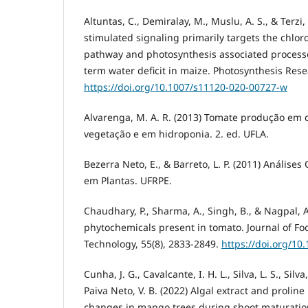
Altuntas, C., Demiralay, M., Muslu, A. S., & Terzi,
stimulated signaling primarily targets the chlor
pathway and photosynthesis associated processe
term water deficit in maize. Photosynthesis Rese
https://doi.org/10.1007/s11120-020-00727-w
Alvarenga, M. A. R. (2013) Tomate produção em
vegetação e em hidroponia. 2. ed. UFLA.
Bezerra Neto, E., & Barreto, L. P. (2011) Análise
em Plantas. UFRPE.
Chaudhary, P., Sharma, A., Singh, B., & Nagpal, A.
phytochemicals present in tomato. Journal of Fo
Technology, 55(8), 2833-2849.
https://doi.org/10
Cunha, J. G., Cavalcante, I. H. L., Silva, L. S., Silva
Paiva Neto, V. B. (2022) Algal extract and prolin
changes in mango trees during shoot maturation.