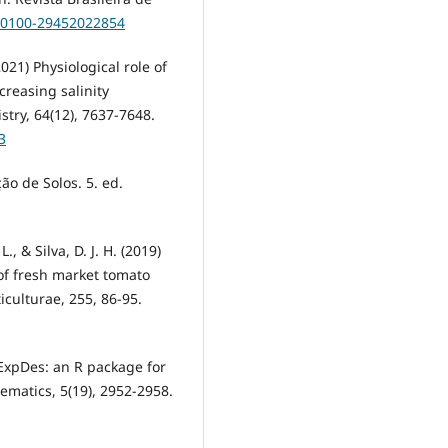
0/0100-29452022854
021) Physiological role of
creasing salinity
stry, 64(12), 7637-7648.
3
ão de Solos. 5. ed.
L., & Silva, D. J. H. (2019)
f fresh market tomato
ticulturae, 255, 86-95.
) ExpDes: an R package for
matics, 5(19), 2952-2958.