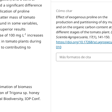
d a significant difference
Cómo citar
lication of proline
Effect of exogenous proline on the
matter mass of tomato
production and partitioning of dry m
ound in some variables,
and on the organic carbon content at
uperior results
different stages of the tomato plant. 
-1
ose of 100 mg L
increases
Scientia Agropecuaria
,
17
(1), 141-150.
 in tomato plants during
https://doi.org/10.17268/sci.agropecu
010
 to contributing to
Más formatos de cita
stimation of biomass
ion of Trigona sp. honey
l Biodiversity, IOP Conf.