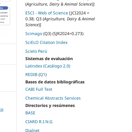
(
Agriculture, Dairy & Animal Science
)]
ESCI - Web of Science
[JCI2024 =
0.38; Q3 (
Agriculture, Dairy & Animal
Science
)]
Scimago
(Q3) (SJR2024=0.273)
SciELO Citation Index
Scielo Perú
Sistemas de evaluación
Latindex (Catálogo 2.0)
REDIB
(
Q1
)
Bases de datos bibliográficas
CABI Full Text
Chemical Abstracts Services
Directorios y resúmenes
zo
BASE
CIARD R.I.N.G
Dialnet