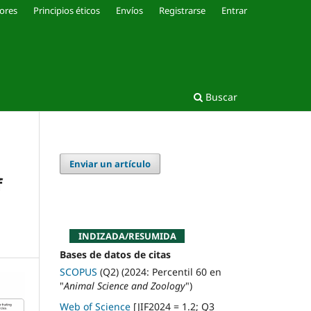
ores
Principios éticos
Envíos
Registrarse
Entrar
Buscar
Enviar un artículo
f
INDIZADA/RESUMIDA
Bases de datos de citas
SCOPUS
(Q2) (2024: Percentil 60 en
"
Animal Science and Zoology
")
Web of Science
[JIF2024 = 1.2; Q3