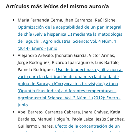
Artículos más leídos del mismo autor/a
Maria Fernanda Cerna, Jhan Carranza, Raúl Siche,
Optimización de la aceptabilidad de un pan integral
de chía (Salvia hispanica L.) mediante la metodología
de Taguchi
,
Agroindustrial Science: Vol. 4 Núm. 1
(2014): Enero - Junio
Alejandro Arévalo, Jhonatan García, Víctor Armas,
Jorge Rodríguez, Ricardo Iparraguirre, Luis Bartolo,
Pamela Rodríguez,
Uso de biopectinasa y filtración al
vacío para la clarificación de una mezcla diluida de
pulpa de Sancayo (Corryocactus brevistylus) y tuna
(Opuntia ficus-indica) a diferentes temperaturas.
,
Agroindustrial Science: Vol. 2 Núm. 1 (2012): Enero -
Junio
Abel Barreto, Carranza Cabrera, Jhara Chávez, Katia
Bardales, Manuel Holguín, Paola Laiza, Jesús Sánchez,
Guillermo Linares,
Efecto de la concentración de un