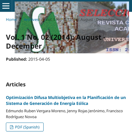
Home
/
Archives
/
Vol. 1 No. 02 (2014): August - December
Vol. 1 No. 02 (2014): August -
December
Published:
2015-04-05
Articles
Optimización Difusa Multiobjetiva en la Planificación de un
Sistema de Generación de Energía Eólica
Edmundo Ruben Vergara Moreno, Jenny Rojas Jerónimo, Francisco
Rodríguez Novoa
PDF (Spanish)