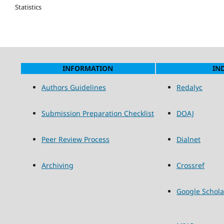
Statistics
INFORMATION
IN
Authors Guidelines
Redalyc
Submission Preparation Checklist
DOAJ
Peer Review Process
Dialnet
Archiving
Crossref
Google Schola