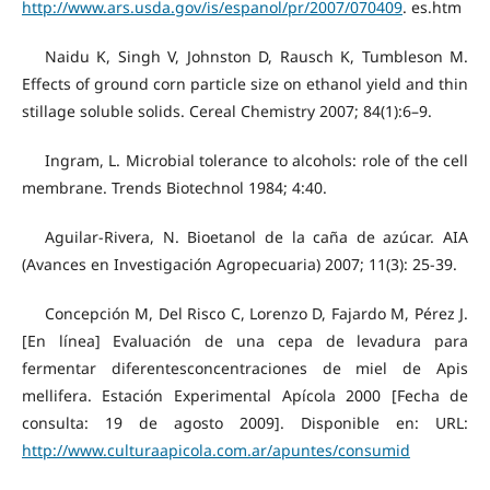
http://www.ars.usda.gov/is/espanol/pr/2007/070409
. es.htm
Naidu K, Singh V, Johnston D, Rausch K, Tumbleson M.
Effects of ground corn particle size on ethanol yield and thin
stillage soluble solids. Cereal Chemistry 2007; 84(1):6–9.
Ingram, L. Microbial tolerance to alcohols: role of the cell
membrane. Trends Biotechnol 1984; 4:40.
Aguilar-Rivera, N. Bioetanol de la caña de azúcar. AIA
(Avances en Investigación Agropecuaria) 2007; 11(3): 25-39.
Concepción M, Del Risco C, Lorenzo D, Fajardo M, Pérez J.
[En línea] Evaluación de una cepa de levadura para
fermentar diferentesconcentraciones de miel de Apis
mellifera. Estación Experimental Apícola 2000 [Fecha de
consulta: 19 de agosto 2009]. Disponible en: URL:
http://www.culturaapicola.com.ar/apuntes/consumid