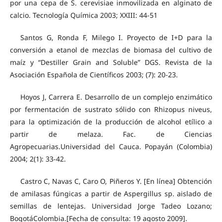
por una cepa de S. cerevisiae inmovilizada en alginato de
calcio. Tecnología Química 2003; XXIII: 44-51
Santos G, Ronda F, Milego I. Proyecto de I+D para la
conversión a etanol de mezclas de biomasa del cultivo de
maíz y “Destiller Grain and Soluble” DGS. Revista de la
Asociación Española de Científicos 2003; (7): 20-23.
Hoyos J, Carrera E. Desarrollo de un complejo enzimático
por fermentación de sustrato sólido con Rhizopus niveus,
para la optimización de la producción de alcohol etílico a
partir de melaza. Fac. de Ciencias
Agropecuarias.Universidad del Cauca. Popayán (Colombia)
2004; 2(1): 33-42.
Castro C, Navas C, Caro O, Piñeros Y. [En línea] Obtención
de amilasas fúngicas a partir de Aspergillus sp. aislado de
semillas de lentejas. Universidad Jorge Tadeo Lozano;
BogotáColombia.[Fecha de consulta: 19 agosto 2009].