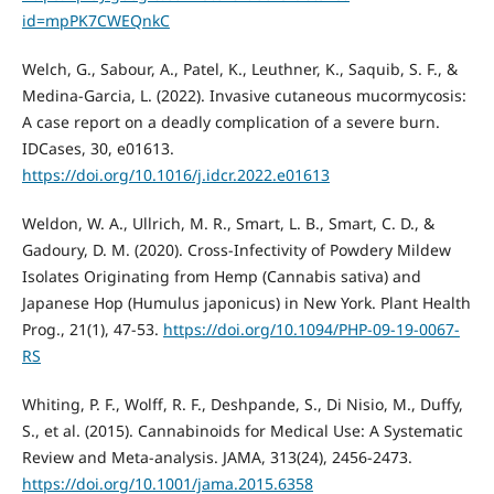
id=mpPK7CWEQnkC
Welch, G., Sabour, A., Patel, K., Leuthner, K., Saquib, S. F., &
Medina-Garcia, L. (2022). Invasive cutaneous mucormycosis:
A case report on a deadly complication of a severe burn.
IDCases, 30, e01613.
https://doi.org/10.1016/j.idcr.2022.e01613
Weldon, W. A., Ullrich, M. R., Smart, L. B., Smart, C. D., &
Gadoury, D. M. (2020). Cross-Infectivity of Powdery Mildew
Isolates Originating from Hemp (Cannabis sativa) and
Japanese Hop (Humulus japonicus) in New York. Plant Health
Prog., 21(1), 47-53.
https://doi.org/10.1094/PHP-09-19-0067-
RS
Whiting, P. F., Wolff, R. F., Deshpande, S., Di Nisio, M., Duffy,
S., et al. (2015). Cannabinoids for Medical Use: A Systematic
Review and Meta-analysis. JAMA, 313(24), 2456-2473.
https://doi.org/10.1001/jama.2015.6358