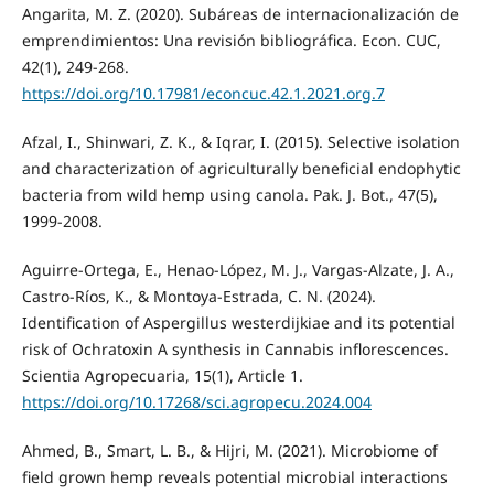
Angarita, M. Z. (2020). Subáreas de internacionalización de
emprendimientos: Una revisión bibliográfica. Econ. CUC,
42(1), 249-268.
https://doi.org/10.17981/econcuc.42.1.2021.org.7
Afzal, I., Shinwari, Z. K., & Iqrar, I. (2015). Selective isolation
and characterization of agriculturally beneficial endophytic
bacte­ria from wild hemp using canola. Pak. J. Bot., 47(5),
1999-2008.
Aguirre-Ortega, E., Henao-López, M. J., Vargas-Alzate, J. A.,
Castro-Ríos, K., & Montoya-Estrada, C. N. (2024).
Identification of Aspergillus westerdijkiae and its potential
risk of Ochratoxin A synthesis in Cannabis inflorescences.
Scientia Agropecuaria, 15(1), Article 1.
https://doi.org/10.17268/sci.agropecu.2024.004
Ahmed, B., Smart, L. B., & Hijri, M. (2021). Microbiome of
field grown hemp reveals potential microbial interactions