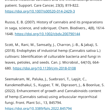
patient. Support. Care Cancer, 23(3), 819-822.
https://doi.org/10.1007/s00520-014-2429-3
Russo, E. B. (2007). History of cannabis and its preparations
in saga, science, and sobriquet. Chem. Biodivers., 4(8), 1614-
1648.
https://doi.org/10.1002/cbdv.200790144
Scott, M., Rani, M., Samsatly, J., Charron, J.-B., & Jabaji, S.
(2018). Endophytes of industrial hemp (Cannabis sativa L.)
cultivars: Identification of culturable bacteria and fungi in
leaves, petioles, and seeds. Can. J. Microbiol., 64(10), 664-
680.
https://doi.org/10.1139/cjm-2018-0108
Seemakram, W., Paluka, J., Suebrasri, T., Lapjit, C.,
Kanokmedhakul, S., Kuyper, T. W., Ekprasert, J., & Boonlue, S.
(2022). Enhancement of growth and Cannabinoids content
of hemp (Cannabis sativa) using arbuscular mycorrhizal
fungi. Front. Plant Sci., 13, 845794.
https://doi.org/10.3389/fpls.2022.845794