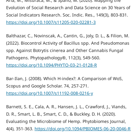
Aria, M., Misuraca, M., & Spano, M. (2020). Mapping the
Evolution of Social Research and Data Science on 30 Years of
Social Indicators Research. Soc. Indic. Res., 149(3), 803-831.
https://doi.org/10.1007/s11205-020-02281-3
Balthazar, C., Novinscak, A., Cantin, G., Joly, D. L., & Filion, M.
(2022). Biocontrol Activity of Bacillus spp. And Pseudomonas
spp. Against Botrytis cinerea and Other Cannabis Fungal
Pathogens. Phytopathology®, 112(3), 549-560.
https://doi.org/10.1094/PHYTO-03-21-0128-R
Bar-Ilan, J. (2008). Which H-index?: A Comparison of WoS,
Scopus and Google Scholar. 74, 257-271.
https://doi.org/10.1007/s11192-008-0216-y
Barnett, S. E., Cala, A. R., Hansen, J. L., Crawford, J., Viands,
D. R., Smart, L. B., Smart, C. D., & Buckley, D. H. (2020).
Evaluating the Microbiome of Hemp. Phytobiomes Journal,
4(4), 351-363.
https://doi.org/10.1094/PBIOMES-06-20-0046-R