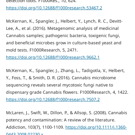
detection tools. F1000Res., 10, 624.
https://doi.org/10.12688/f1000research.53467.2
McKernan, K., Spangler, J., Helbert, Y., Lynch, R. C., Devitt-
Lee, A., et al. (2016). Metagenomic analysis of medicinal
Cannabis samples; pathogenic bacteria, toxigenic fungi,
and beneficial microbes grow in culture-based yeast and
mold tests. F1000Research, 5, 2471.
https://doi.org/10.12688/f1000research.9662.1
McKernan, K., Spangler, J., Zhang, L., Tadigotla, V., Helbert,
Y., Foss, T., & Smith, D. R. (2016). Cannabis microbiome
sequencing reveals several mycotoxic fungi native to
dispensary grade Cannabis flowers. F1000Research, 4, 1422.
https://doi.org/10.12688/f1000research.7507.2
McLaren, J., Swift, W., Dillon, P., & Allsop, S. (2008). Cannabis
potency and contamination: A review of the literature.
Addiction, 103(7), 1100-1109.
https://doi.org/10.1111/j.1360-
0443.2008.02230.x