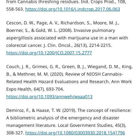
from Cannabis threshing residues. Ind. Crops Prod., 108,
558-563.
https://doi.org/10.1016/j.indcrop.2017.06.063
Cescon, D. W., Page, A. V., Richardson, S., Moore, M. J.,
Boerner, S., & Gold, W. L. (2008). Invasive pulmonary
aspergillosis associated with marijuana use in a man with
colorectal cancer. J. Clin. Oncol., 26(13), 2214-2215.
https://doi.org/10.1200/JCO.2007.15.2777
Couch, J. R., Grimes, G. R., Green, B. J., Wiegand, D. M., King,
B., & Methner, M. M. (2020). Review of NIOSH Cannabis-
Related Health Hazard Evaluations and Research. Ann Work
Expo Health, 64(7), 693-704.
https://doi.org/10.1093/annweh/wxaa013
Demiroz, F., & Haase, T. W. (2019). The concept of resilience:
A bibliometric analysis of the emergency and disaster
management literature. Local Government Studies, 45(3),
308-327.
https://doi.org/10.1080/03003930.2018.1541796