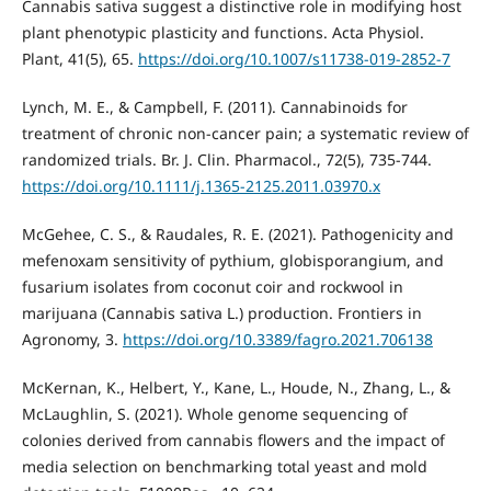
Cannabis sativa suggest a distinctive role in modifying host
plant phenotypic plasticity and functions. Acta Physiol.
Plant, 41(5), 65.
https://doi.org/10.1007/s11738-019-2852-7
Lynch, M. E., & Campbell, F. (2011). Cannabinoids for
treatment of chronic non-cancer pain; a systematic review of
randomized trials. Br. J. Clin. Pharmacol., 72(5), 735-744.
https://doi.org/10.1111/j.1365-2125.2011.03970.x
McGehee, C. S., & Raudales, R. E. (2021). Pathogenicity and
mefenoxam sensitivity of pythium, globisporangium, and
fusarium isolates from coconut coir and rockwool in
marijuana (Cannabis sativa L.) production. Frontiers in
Agronomy, 3.
https://doi.org/10.3389/fagro.2021.706138
McKernan, K., Helbert, Y., Kane, L., Houde, N., Zhang, L., &
McLaughlin, S. (2021). Whole genome sequencing of
colonies derived from cannabis flowers and the impact of
media selection on benchmarking total yeast and mold