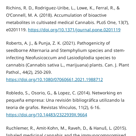
Richins, R. D., Rodriguez-Uribe, L., Lowe, K., Ferral, R., &
O’Connell, M. A. (2018). Accumulation of bioactive
metabolites in cultivated medical Cannabis. PLoS One, 13(7),
e0201119.
https://doi.org/10.1371/journal.pone.0201119
Roberts, A. J., & Punja, Z. K. (2021). Pathogenicity of
seedborne Alternaria and Stemphylium species and stem-
infecting Neofusicoccum and Lasiodiplodia species to
cannabis (Can­nabis sativa L., marijuana) plants. Can. J. Plant
Pathol., 44(2), 250-269.
https://doi.org/10.1080/07060661.2021.1988712
Robledo, S., Osorio, G., & Lopez, C. (2014). Networking en
pequeña empresa: Una revisión bibliográfica utilizando la
teoria de grafos. Revistas Vínculos, 11(2), 6-16.
https://doi.org/10.14483/2322939X.9664
Ruchlemer, R., Amit-Kohn, M., Raveh, D., & Hanuš, L. (2015).
Inhaled medicinal cannabis and the immunocompromised