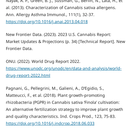
Nayak, A. P., Green, B. J., Sussman, G., Berlin, N., Lata, H., et
al. (2013). Characterization of Cannabis sativa allergens.
Ann. Allergy Asthma Immunol., 111(1), 32-37.
https://doi.org/10.1016/j.anai.2013.04.018
New Frontier Data. (2023). 2023 U.S. Cannabis Report:
Market Updates & Projections (p. 34) [Technical Report]. New
Frontier Data.
ONU. (2022). World Drug Report 2022.
https://www.unodc.org/unodc/en/data-and-analysis/world-
drug-report-2022.html
Pagnani, G., Pellegrini, M., Galieni, A., D’Egidio, S.,
Matteucci, F., et al. (2018). Plant growth-promoting
rhizobacteria (PGPR) in Cannabis sativa ‘Finola’ cultivation:
An alternative fertilization strategy to improve plant growth
and quality characteristics. Ind. Crops Prod., 123, 75-83.
https://doi.org/10.1016/j.indcrop.2018.06.033