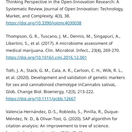
Thinking Perspective in the Open-Innovation Research: A
Systematic Review. Journal of Open Innovation: Technology,
Market, and Complexity, 4(3), 38.
https://doi.org/10.3390/joitmc4030038
Thompson, G. R., Tuscano, J. M., Dennis, M., Singapuri, A.,
Libertini, S., et al. (2017). A microbiome assessment of
medical marijuana. Clin. Microbiol. Infect., 23(4), 269-270.
https://doi.org/10.1016/j.cmi.2016.12.001
Toth, J. A., Stack, G. M., Cala, A. R., Carlson, C. H., Wilk, R. L.,
et al. (2020). Development and validation of genetic markers
for sex and cannabinoid chemotype inCannabis sativaL.
Glob. Change Biol. Bioenergy, 12(3), 213-222.
https://doi.org/10.1111/gcbb.12667
Valencia-Hernández, D.-S., Robledo, S., Pinilla, R., Duque-
Méndez, N. D., & Olivar-Tost, G. (2020). SAP algorithm for
citation analysis: An improvement to tree of science.