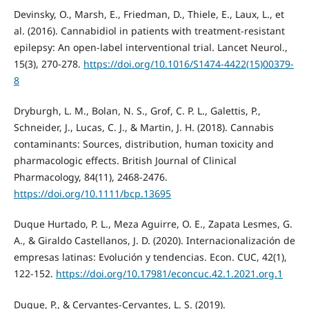
Devinsky, O., Marsh, E., Friedman, D., Thiele, E., Laux, L., et
al. (2016). Cannabidiol in patients with treatment-resistant
epilepsy: An open-label interventional trial. Lancet Neurol.,
15(3), 270-278.
https://doi.org/10.1016/S1474-4422(15)00379-
8
Dryburgh, L. M., Bolan, N. S., Grof, C. P. L., Galettis, P.,
Schneider, J., Lucas, C. J., & Martin, J. H. (2018). Cannabis
contaminants: Sources, distribution, human toxicity and
pharmacologic effects. British Journal of Clinical
Pharmacology, 84(11), 2468-2476.
https://doi.org/10.1111/bcp.13695
Duque Hurtado, P. L., Meza Aguirre, O. E., Zapata Lesmes, G.
A., & Giraldo Castellanos, J. D. (2020). Internacionalización de
empresas latinas: Evolución y tendencias. Econ. CUC, 42(1),
122-152.
https://doi.org/10.17981/econcuc.42.1.2021.org.1
Duque, P., & Cervantes-Cervantes, L. S. (2019).