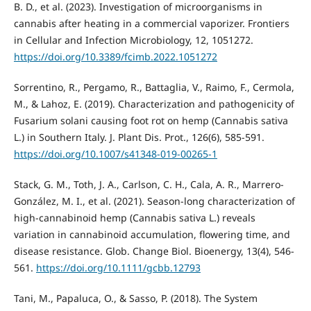
B. D., et al. (2023). Investigation of microorganisms in
cannabis after heating in a commercial vaporizer. Frontiers
in Cellular and Infection Microbiology, 12, 1051272.
https://doi.org/10.3389/fcimb.2022.1051272
Sorrentino, R., Pergamo, R., Battaglia, V., Raimo, F., Cermola,
M., & Lahoz, E. (2019). Characterization and pathogenicity of
Fusarium solani causing foot rot on hemp (Cannabis sativa
L.) in Southern Italy. J. Plant Dis. Prot., 126(6), 585-591.
https://doi.org/10.1007/s41348-019-00265-1
Stack, G. M., Toth, J. A., Carlson, C. H., Cala, A. R., Marrero‐
González, M. I., et al. (2021). Season‐long characterization of
high‐cannabinoid hemp (Cannabis sativa L.) reveals
variation in cannabinoid accumulation, flowering time, and
disease resistance. Glob. Change Biol. Bioenergy, 13(4), 546-
561.
https://doi.org/10.1111/gcbb.12793
Tani, M., Papaluca, O., & Sasso, P. (2018). The System