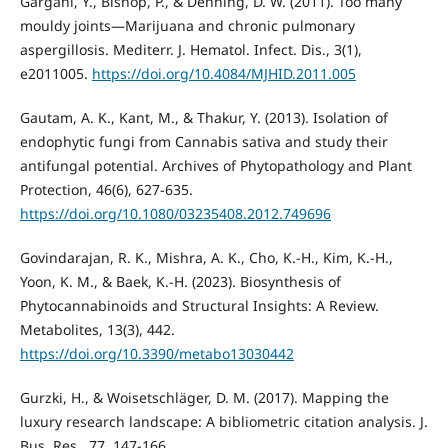
Gargani, Y., Bishop, P., & Denning, D. W. (2011). Too many
mouldy joints—Marijuana and chronic pulmonary
aspergillosis. Mediterr. J. Hematol. Infect. Dis., 3(1),
e2011005.
https://doi.org/10.4084/MJHID.2011.005
Gautam, A. K., Kant, M., & Thakur, Y. (2013). Isolation of
endophytic fungi from Cannabis sativa and study their
antifungal poten­tial. Archives of Phytopathology and Plant
Protection, 46(6), 627-635.
https://doi.org/10.1080/03235408.2012.749696
Govindarajan, R. K., Mishra, A. K., Cho, K.-H., Kim, K.-H.,
Yoon, K. M., & Baek, K.-H. (2023). Biosynthesis of
Phytocannabinoids and Structural Insights: A Review.
Metabolites, 13(3), 442.
https://doi.org/10.3390/metabo13030442
Gurzki, H., & Woisetschläger, D. M. (2017). Mapping the
luxury research landscape: A bibliometric citation analysis. J.
Bus. Res., 77, 147-166.