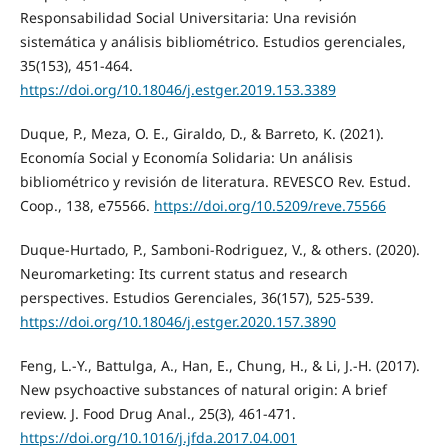
Responsabilidad Social Universitaria: Una revisión
sistemática y análisis bibliométrico. Estudios gerenciales,
35(153), 451-464.
https://doi.org/10.18046/j.estger.2019.153.3389
Duque, P., Meza, O. E., Giraldo, D., & Barreto, K. (2021).
Economía Social y Economía Solidaria: Un análisis
bibliométrico y revisión de literatura. REVESCO Rev. Estud.
Coop., 138, e75566.
https://doi.org/10.5209/reve.75566
Duque-Hurtado, P., Samboni-Rodriguez, V., & others. (2020).
Neuromarketing: Its current status and research
perspectives. Estudios Gerenciales, 36(157), 525-539.
https://doi.org/10.18046/j.estger.2020.157.3890
Feng, L.-Y., Battulga, A., Han, E., Chung, H., & Li, J.-H. (2017).
New psychoactive substances of natural origin: A brief
review. J. Food Drug Anal., 25(3), 461-471.
https://doi.org/10.1016/j.jfda.2017.04.001