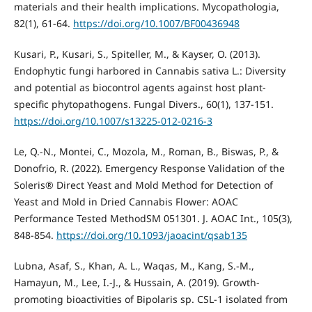
materials and their health implications. Mycopathologia,
82(1), 61-64.
https://doi.org/10.1007/BF00436948
Kusari, P., Kusari, S., Spiteller, M., & Kayser, O. (2013).
Endophytic fungi harbored in Cannabis sativa L.: Diversity
and potential as biocontrol agents against host plant-
specific phytopathogens. Fungal Divers., 60(1), 137-151.
https://doi.org/10.1007/s13225-012-0216-3
Le, Q.-N., Montei, C., Mozola, M., Roman, B., Biswas, P., &
Donofrio, R. (2022). Emergency Response Validation of the
Soleris® Direct Yeast and Mold Method for Detection of
Yeast and Mold in Dried Cannabis Flower: AOAC
Performance Tested MethodSM 051301. J. AOAC Int., 105(3),
848-854.
https://doi.org/10.1093/jaoacint/qsab135
Lubna, Asaf, S., Khan, A. L., Waqas, M., Kang, S.-M.,
Hamayun, M., Lee, I.-J., & Hussain, A. (2019). Growth-
promoting bioactivities of Bipolaris sp. CSL-1 isolated from