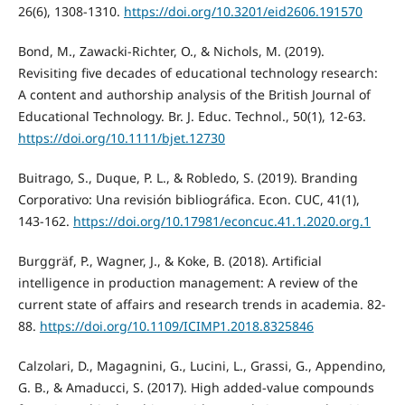
26(6), 1308-1310.
https://doi.org/10.3201/eid2606.191570
Bond, M., Zawacki-Richter, O., & Nichols, M. (2019).
Revisiting five decades of educational technology research:
A content and authorship analysis of the British Journal of
Educational Technology. Br. J. Educ. Technol., 50(1), 12-63.
https://doi.org/10.1111/bjet.12730
Buitrago, S., Duque, P. L., & Robledo, S. (2019). Branding
Corporativo: Una revisión bibliográfica. Econ. CUC, 41(1),
143-162.
https://doi.org/10.17981/econcuc.41.1.2020.org.1
Burggräf, P., Wagner, J., & Koke, B. (2018). Artificial
intelligence in production management: A review of the
current state of affairs and research trends in academia. 82-
88.
https://doi.org/10.1109/ICIMP1.2018.8325846
Calzolari, D., Magagnini, G., Lucini, L., Grassi, G., Appendino,
G. B., & Amaducci, S. (2017). High added-value compounds