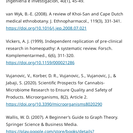
Ingeniería e investigación, 40(1), 45-49.
van Wyk, B.-E. (2008). A review of Khoi-San and Cape Dutch
medical ethnobotany. J. Ethnopharmacol., 119(3), 331-341.
https://doi.org/10.1016/j.jep.2008.07.021
Vickers, A. J. (1999). Independent replication of pre-clinical
research in homeopathy: A systematic review. Forsch.
Komplementarmed., 6(6), 311-320.
https://doi.org/10.1159/000021286
Vujanovic, V., Korber, D. R., Vujanovic, S., Vujanovic, J., &
Jabaji, S. (2020). Scientific Prospects for Cannabis-
Microbiome Research to Ensure Quality and Safety of
Products. Microorganisms, 8(2), Article 2.
https://doi.org/10.3390/microorganisms8020290
Wallis, W. D. (2007). A Beginner’s Guide to Graph Theory.
Springer Science & Business Media.
https://play.google.com/store/books/details?