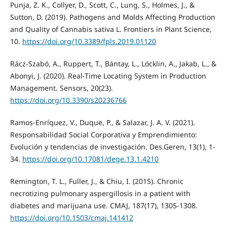
Punja, Z. K., Collyer, D., Scott, C., Lung, S., Holmes, J., &
Sutton, D. (2019). Pathogens and Molds Affecting Production
and Quality of Cannabis sativa L. Frontiers in Plant Science,
10.
https://doi.org/10.3389/fpls.2019.01120
Rácz-Szabó, A., Ruppert, T., Bántay, L., Löcklin, A., Jakab, L., &
Abonyi, J. (2020). Real-Time Locating System in Production
Management. Sensors, 20(23).
https://doi.org/10.3390/s20236766
Ramos-Enríquez, V., Duque, P., & Salazar, J. A. V. (2021).
Responsabilidad Social Corporativa y Emprendimiento:
Evolución y tendencias de investigación. Des.Geren, 13(1), 1-
34.
https://doi.org/10.17081/dege.13.1.4210
Remington, T. L., Fuller, J., & Chiu, I. (2015). Chronic
necrotizing pulmonary aspergillosis in a patient with
diabetes and marijuana use. CMAJ, 187(17), 1305-1308.
https://doi.org/10.1503/cmaj.141412