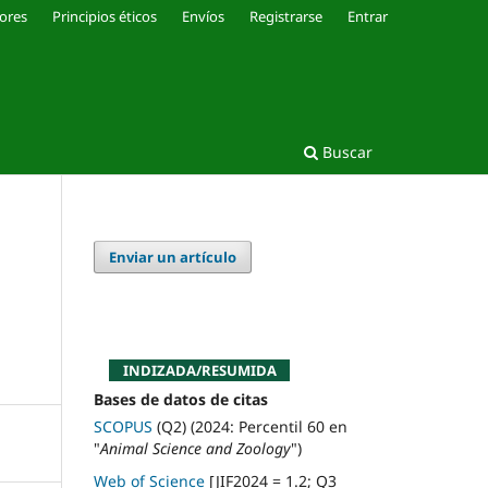
ores
Principios éticos
Envíos
Registrarse
Entrar
Buscar
Enviar un artículo
n
INDIZADA/RESUMIDA
Bases de datos de citas
SCOPUS
(Q2) (2024: Percentil 60 en
"
Animal Science and Zoology
")
Web of Science
[JIF2024 = 1.2; Q3