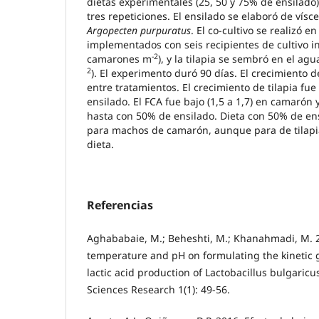
dietas experimentales (25, 50 y 75% de ensilado)
tres repeticiones. El ensilado se elaboró de vís
Argopecten purpuratus
. El co-cultivo se realizó en
implementados con seis recipientes de cultivo i
-2
camarones m
), y la tilapia se sembró en el agu
2
). El experimento duró 90 días. El crecimiento 
entre tratamientos. El crecimiento de tilapia f
ensilado. El FCA fue bajo (1,5 a 1,7) en camarón y 
hasta con 50% de ensilado. Dieta con 50% de e
para machos de camarón, aunque para de tilapi
dieta.
Referencias
Aghababaie, M.; Beheshti, M.; Khanahmadi, M. 20
temperature and pH on formulating the kinetic
lactic acid production of Lactobacillus bulgaricu
Sciences Research 1(1): 49-56.