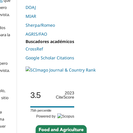
ns
que
DOAJ
pero
evista.
MIAR
Sherpa/Romeo
dos
AGRIS/FAO
ara la
Buscadores académicos
n
CrossRef
Google Scholar Citations
 pero
evista.
plo,
3.5
2023
CiteScore
 sitio
75th percentile
a
Powered by
una
(ver