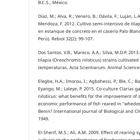
B.C.S., México.
Díaz, M.; Alva, R.; Venero, B.; Dávila, F.; Luján, L.
Mendoza, F. 2012. Cultivo semi-intensivo de tila
en estanque de concreto en el caserío Palo Blanc
Perú). Rebiol 32(2): 99-107.
Dos Santos, V.B.; Mareco, A.A.; Silva, M.D.P. 2013
tilapia (Oreochromis niloticus) strains cultivated 
temperaturas. Acta Scientiarum. Animal Science
Elegbe, H.A.; Imorou, I.; Agbohessi, P.; Ble, C.; B
Eyango, M.; Laleye, P. 2015. Co-culture Clarias 
niloticus: what benefits for the improvement of 
economic performance of fish reared in "whedos
Benin? International Journal of Biological and C
1949.
El-Sherif, M.S.; Ali, A.M. 2009. Effect of rearing
culture) on the performance of freshwater prawn