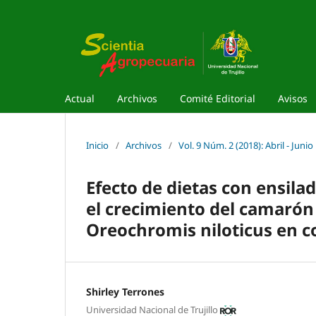
Actual
Archivos
Comité Editorial
Avisos
Inicio
/
Archivos
/
Vol. 9 Núm. 2 (2018): Abril - Junio
Efecto de dietas con ensila
el crecimiento del camarón
Oreochromis niloticus en co
Shirley Terrones
Universidad Nacional de Trujillo