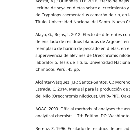
Acosta, A.J.; Quiñones, D.P. 2016. Efecto de baja
lecitina de soya en dietas sobre el crecimiento
de Cryphiops caementarius camarón de río, en la
Título. Universidad Nacional del Santa. Nuevo C
Alayo, G.; Rojas, I. 2012. Efecto de diferentes c
de ensilado de residuos blandos de Argopecten
reemplazo de harina de pescado en dietas, en el
supervivencia de alevines de Oreochromis niloticu
laboratorio. Tesis de Título. Universidad Nacion
Chimbote. Perú. 45 pp.
Alcántar-Vásquez, J.P.; Santos-Santos, C.; Moreno
Estrada, C. 2014. Manual para la producción de
del Nilo (Oreochromis niloticus). UNPA-PIFI, Oax
AOAC. 2000. Official methods of analyses the asso
analytical chemists. 17th Edition. DC: Washingt
Berenz, Z. 1996. Ensilado de residuos de pescad