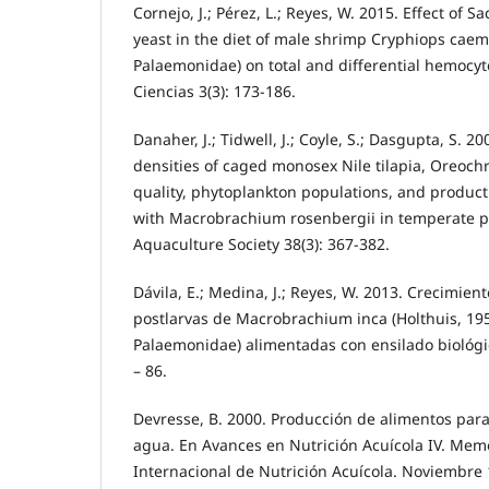
Cornejo, J.; Pérez, L.; Reyes, W. 2015. Effect of 
yeast in the diet of male shrimp Cryphiops caem
Palaemonidae) on total and differential hemocyt
Ciencias 3(3): 173-186.
Danaher, J.; Tidwell, J.; Coyle, S.; Dasgupta, S. 20
densities of caged monosex Nile tilapia, Oreochr
quality, phytoplankton populations, and produc
with Macrobrachium rosenbergii in temperate po
Aquaculture Society 38(3): 367-382.
Dávila, E.; Medina, J.; Reyes, W. 2013. Crecimien
postlarvas de Macrobrachium inca (Holthuis, 195
Palaemonidae) alimentadas con ensilado biológic
– 86.
Devresse, B. 2000. Producción de alimentos par
agua. En Avances en Nutrición Acuícola IV. Mem
Internacional de Nutrición Acuícola. Noviembre 1