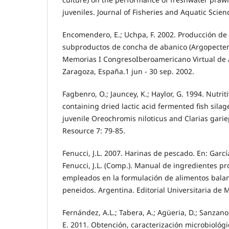
juveniles. Journal of Fisheries and Aquatic Scienc
Encomendero, E.; Uchpa, F. 2002. Producción de 
subproductos de concha de abanico (Argopecten
Memorias I CongresoIberoamericano Virtual de 
Zaragoza, España.1 jun - 30 sep. 2002.
Fagbenro, O.; Jauncey, K.; Haylor, G. 1994. Nutriti
containing dried lactic acid fermented fish sila
juvenile Oreochromis niloticus and Clarias garie
Resource 7: 79-85.
Fenucci, J.L. 2007. Harinas de pescado. En: García, 
Fenucci, J.L. (Comp.). Manual de ingredientes pro
empleados en la formulación de alimentos bal
peneidos. Argentina. Editorial Universitaria de M
Fernández, A.L.; Tabera, A.; Agüeria, D.; Sanzano
E. 2011. Obtención, caracterización microbiológi