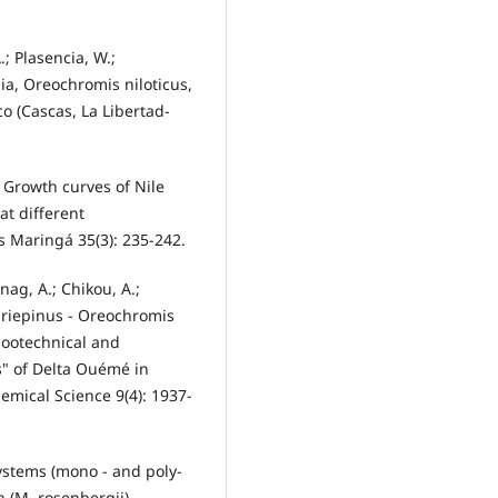
A.; Plasencia, W.;
pia, Oreochromis niloticus,
o (Cascas, La Libertad-
. Growth curves of Nile
at different
s Maringá 35(3): 235-242.
anag, A.; Chikou, A.;
gariepinus - Oreochromis
zootechnical and
" of Delta Ouémé in
hemical Science 9(4): 1937-
 systems (mono - and poly-
 (M. rosenbergii)