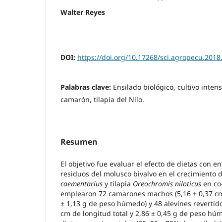
Walter Reyes
DOI:
https://doi.org/10.17268/sci.agropecu.2018
Palabras clave:
Ensilado biológico, cultivo intens
camarón, tilapia del Nilo.
Resumen
El objetivo fue evaluar el efecto de dietas con e
residuos del molusco bivalvo en el crecimiento
caementarius
y tilapia
Oreochromis niloticus
en co-
emplearon 72 camarones machos (5,16 ± 0,37 cm 
± 1,13 g de peso húmedo) y 48 alevines revertidos
cm de longitud total y 2,86 ± 0,45 g de peso hú