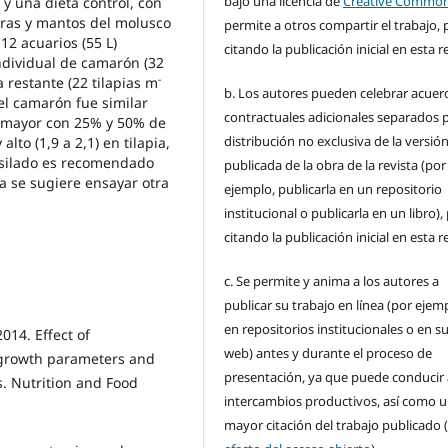
bajo una licencia de
Creative Commo
 y una dieta control, con
ceras y mantos del molusco
permite a otros compartir el trabajo, 
 12 acuarios (55 L)
citando la publicación inicial en esta r
ndividual de camarón (32
-
a restante (22 tilapias m
b. Los autores pueden celebrar acuer
del camarón fue similar
contractuales adicionales separados p
ue mayor con 25% y 50% de
distribución no exclusiva de la versió
alto (1,9 a 2,1) en tilapia,
nsilado es recomendado
publicada de la obra de la revista (por
a se sugiere
ensayar otra
ejemplo, publicarla en un repositorio
institucional o publicarla en un libro),
citando la publicación inicial en esta r
c. Se permite y anima a los autores a
publicar su trabajo en línea (por ejem
en repositorios institucionales o en su
14. Effect of
web) antes y durante el proceso de
 growth parameters and
presentación, ya que puede conducir 
s. Nutrition and Food
intercambios productivos, así como 
mayor citación del trabajo publicado 