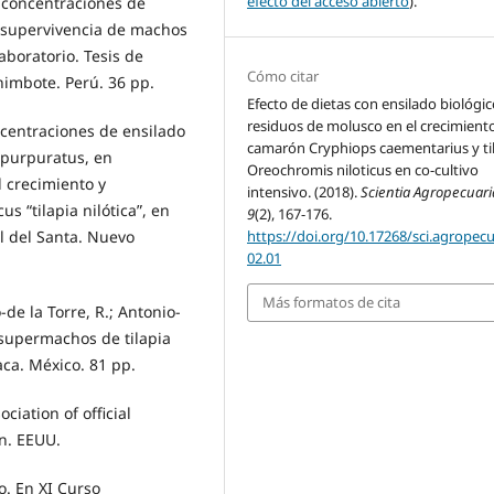
efecto del acceso abierto
).
s concentraciones de
 y supervivencia de machos
boratorio. Tesis de
Cómo citar
himbote. Perú. 36 pp.
Efecto de dietas con ensilado biológi
residuos de molusco en el crecimiento
oncentraciones de ensilado
camarón Cryphiops caementarius y ti
 purpuratus, en
Oreochromis niloticus en co-cultivo
 crecimiento y
intensivo. (2018).
Scientia Agropecuari
s “tilapia nilótica”, en
9
(2), 167-176.
https://doi.org/10.17268/sci.agropecu
al del Santa. Nuevo
02.01
Más formatos de cita
-de la Torre, R.; Antonio-
 supermachos de tilapia
aca. México. 81 pp.
ciation of official
on. EEUU.
o. En XI Curso