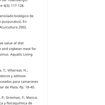
e 4(3): 117-128.
ensilado biológico de
 purpuratus). En
Acuicultura 2002.
ve value of diet
ge and soybean meal for
pinus. Aquatic Living
T.; Villarreal, H.;
teicos y aditivos
anceados para camarones
ar de Plata. Pp. 18-40.
, P.; Grosman, F.; Manca,
ca y fisicoquímica de