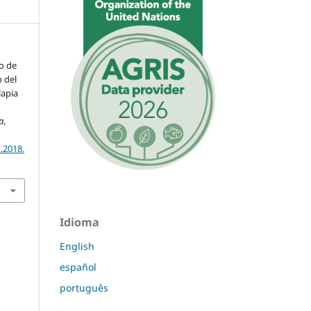
co de
 del
lapia
a
,
.2018.
Idioma
English
español
português