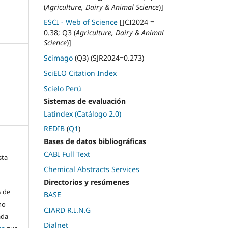
(
Agriculture, Dairy & Animal Science
)]
ESCI - Web of Science
[JCI2024 =
0.38; Q3 (
Agriculture, Dairy & Animal
Science
)]
Scimago
(Q3) (SJR2024=0.273)
SciELO Citation Index
Scielo Perú
Sistemas de evaluación
Latindex (Catálogo 2.0)
REDIB
(
Q1
)
Bases de datos bibliográficas
CABI Full Text
sta
Chemical Abstracts Services
Directorios y resúmenes
s de
BASE
ho
CIARD R.I.N.G
ada
Dialnet