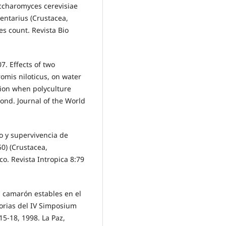
Saccharomyces cerevisiae
entarius (Crustacea,
es count. Revista Bio
07. Effects of two
omis niloticus, on water
tion when polyculture
nd. Journal of the World
to y supervivencia de
0) (Crustacea,
o. Revista Intropica 8:79
a camarón estables en el
orias del IV Simposium
5-18, 1998. La Paz,