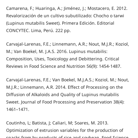
Camarena, F.; Huaringa, A.; Jiménez, J.; Mostacero, E. 2012.
Revalorización de un cultivo subutilizado: Chocho o tarwi
(Lupinus mutabilis Sweet). Primera Edición. Editorial
CONCYTEC. Lima, Perú. 222 pp.
Carvajal-Larenas, F.E.; Linnemann, A.R.; Nout, M.J.R.; Koziol,
M.; Van Boekel, M. J.A.S. 2016. Lupinus mutabilis:
Composition, Uses, Toxicology and Debittering. Critical
Reviews in Food Science and Nutrition 56(9): 1454-1487.
Carvajal-Larenas, F.E.; Van Boekel, M.J.A.S.; Koziol, M.; Nout,
M.J.R.; Linnemann, A.R. 2014. Effect of Processing on the
Diffusion of Alkaloids and Quality of Lupinus mutabilis
Sweet. Journal of Food Processing and Preservation 38(4):
1461–1471.
Coutinho, L; Batista, J; Caliari, M; Soares, M. 2013.
Optimization of extrusion variables for the production of
snacks from by-products of rice and soybean. Food Science