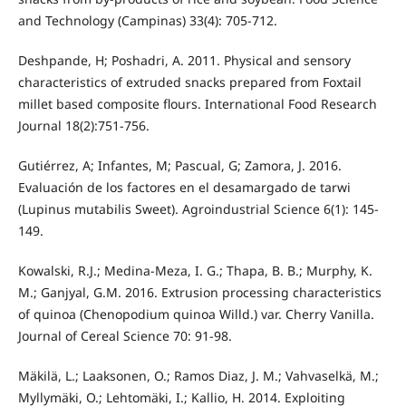
and Technology (Campinas) 33(4): 705-712.
Deshpande, H; Poshadri, A. 2011. Physical and sensory
characteristics of extruded snacks prepared from Foxtail
millet based composite flours. International Food Research
Journal 18(2):751-756.
Gutiérrez, A; Infantes, M; Pascual, G; Zamora, J. 2016.
Evaluación de los factores en el desamargado de tarwi
(Lupinus mutabilis Sweet). Agroindustrial Science 6(1): 145-
149.
Kowalski, R.J.; Medina-Meza, I. G.; Thapa, B. B.; Murphy, K.
M.; Ganjyal, G.M. 2016. Extrusion processing characteristics
of quinoa (Chenopodium quinoa Willd.) var. Cherry Vanilla.
Journal of Cereal Science 70: 91-98.
Mäkilä, L.; Laaksonen, O.; Ramos Diaz, J. M.; Vahvaselkä, M.;
Myllymäki, O.; Lehtomäki, I.; Kallio, H. 2014. Exploiting