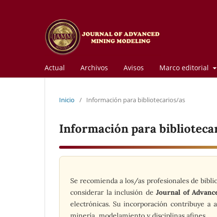
Actual
Archivos
Avisos
Marco editorial
Inicio
/
Información para bibliotecarios/as
Información para biblioteca
Se recomienda a los/as profesionales de biblio
considerar la inclusión de
Journal of Advan
electrónicas. Su incorporación contribuye a 
minería, modelamiento y disciplinas afines.