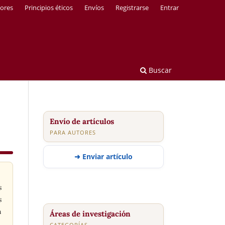
tores
Principios éticos
Envíos
Registrarse
Entrar
Buscar
Envío de artículos
PARA AUTORES
➜ Enviar artículo
s
s
n
Áreas de investigación
CATEGORÍAS