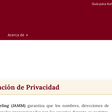
Guía para Au
Acerca de
ación de Privacidad
eling (JAMM)
garantiza que los nombres, direcciones de
nales proporcionados por los usuarios durante su registro,