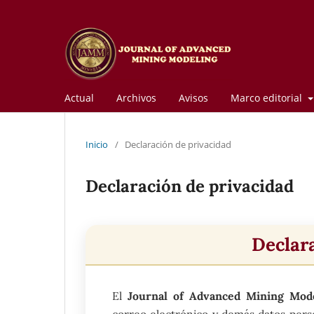
Actual
Archivos
Avisos
Marco editorial
Inicio
/
Declaración de privacidad
Declaración de privacidad
Declar
El
Journal of Advanced Mining Mod
correo electrónico y demás datos perso