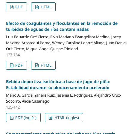
PDF
HTML
Efecto de coagulantes y floculantes en la remoción de
turbidez de aguas de ríos contaminadas
Luis Eduardo Oré Cierto, Elvis Mariano Evangelista Medina, Jocep
Máximo Arostegui Poma, Wendy Caroline Loarte Aliaga, Juan Daniel
Oré Cierto, Miguel Ángel Quispe Trinidad
127-134
PDF
HTML
Bebida deportiva isotónica a base de jugo de piña:
Estabilidad durante su almacenamiento acelerado
Mario A. García, Yanelis Ruiz, Jesenia E. Rodríguez, Alejandro Cruz-
Socorro, Alicia Casariego
135-142
PDF (inglés)
HTML (inglés)
Comportamiento productivo de lechones (Sus scrofa