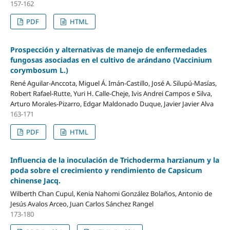
157-162
PDF
HTML
Prospección y alternativas de manejo de enfermedades
fungosas asociadas en el cultivo de arándano (Vaccinium
corymbosum L.)
René Aguilar-Anccota, Miguel Á. Imán-Castillo, José A. Silupú-Masías,
Robert Rafael-Rutte, Yuri H. Calle-Cheje, Ivis Andrei Campos e Silva,
Arturo Morales-Pizarro, Edgar Maldonado Duque, Javier Javier Alva
163-171
PDF
HTML
Influencia de la inoculación de Trichoderma harzianum y la
poda sobre el crecimiento y rendimiento de Capsicum
chinense Jacq.
Wilberth Chan Cupul, Kenia Nahomi González Bolaños, Antonio de
Jesús Avalos Arceo, Juan Carlos Sánchez Rangel
173-180