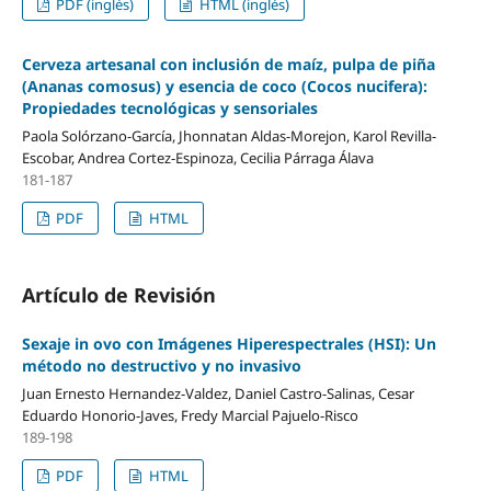
PDF (inglés)
HTML (inglés)
Cerveza artesanal con inclusión de maíz, pulpa de piña
(Ananas comosus) y esencia de coco (Cocos nucifera):
Propiedades tecnológicas y sensoriales
Paola Solórzano-García, Jhonnatan Aldas-Morejon, Karol Revilla-
Escobar, Andrea Cortez-Espinoza, Cecilia Párraga Álava
181-187
PDF
HTML
Artículo de Revisión
Sexaje in ovo con Imágenes Hiperespectrales (HSI): Un
método no destructivo y no invasivo
Juan Ernesto Hernandez-Valdez, Daniel Castro-Salinas, Cesar
Eduardo Honorio-Javes, Fredy Marcial Pajuelo-Risco
189-198
PDF
HTML