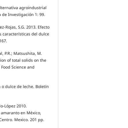
lternativa agroindustrial
 de Investigación 1: 99.
ez-Rojas, S.G. 2013. Efecto
 características del dulce
167.
al, P.R.; Matsushita, M.
on of total solids on the
k. Food Science and
a o dulce de leche. Boletín
do-López 2010.
e amaranto en México,
Centro. Mexico. 201 pp.