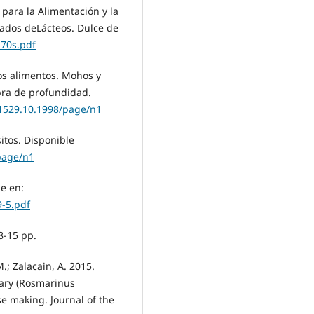
para la Alimentación y la
sados deLácteos. Dulce de
170s.pdf
os alimentos. Mohos y
bra de profundidad.
e.1529.10.1998/page/n1
itos. Disponible
/page/n1
le en:
9-5.pdf
8-15 pp.
.; Zalacain, A. 2015.
mary (Rosmarinus
se making. Journal of the