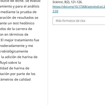
 dulce de leche. Se evaluó
Science
,
9
(2), 121-126.
amiento y para el análisis
https://doi.org/10.17268/agroind.sci.
2.03
ca mediante la prueba de
paración de resultados se
Más formatos de cita
ante un test hedónico
ados de la carrera de
ron en términos de
a. El mejor tratamiento fue
a moderadamente y me
icrobiológicamente
 la adición de harina de
fluyó sobre la
ntidad de harina de
ación por parte de los
rámetros de calidad