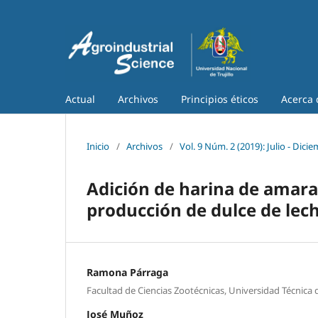
Actual
Archivos
Principios éticos
Acerca
Inicio
/
Archivos
/
Vol. 9 Núm. 2 (2019): Julio - Dici
Adición de harina de amara
producción de dulce de lec
Ramona Párraga
Facultad de Ciencias Zootécnicas, Universidad Técnica
José Muñoz