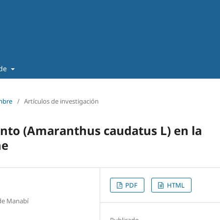
 de
embre
/
Artículos de investigación
nto (Amaranthus caudatus L) en la
he
PDF
HTML
 de Manabí
Publicado