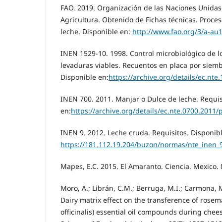
FAO. 2019. Organización de las Naciones Unidas 
Agricultura. Obtenido de Fichas técnicas. Proce
leche. Disponible en:
http://www.fao.org/3/a-au
INEN 1529-10. 1998. Control microbiológico de l
levaduras viables. Recuentos en placa por siem
Disponible en:
https://archive.org/details/ec.nt
INEN 700. 2011. Manjar o Dulce de leche. Requis
en:
https://archive.org/details/ec.nte.0700.2011
INEN 9. 2012. Leche cruda. Requisitos. Disponib
https://181.112.19.204/buzon/normas/nte_inen_
Mapes, E.C. 2015. El Amaranto. Ciencia. Mexico. 
Moro, A.; Librán, C.M.; Berruga, M.I.; Carmona, M
Dairy matrix effect on the transference of rose
officinalis) essential oil compounds during chee