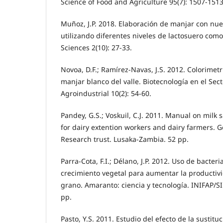
Science of Food and Agriculture 95(7): 1507-1513
Muñoz, J.P. 2018. Elaboración de manjar con nue
utilizando diferentes niveles de lactosuero como 
Sciences 2(10): 27-33.
Novoa, D.F.; Ramírez-Navas, J.S. 2012. Colorimetr
manjar blanco del valle. Biotecnología en el Sec
Agroindustrial 10(2): 54-60.
Pandey, G.S.; Voskuil, C.J. 2011. Manual on milk 
for dairy extention workers and dairy farmers. G
Research trust. Lusaka-Zambia. 52 pp.
Parra-Cota, F.I.; Délano, J.P. 2012. Uso de bacte
crecimiento vegetal para aumentar la producti
grano. Amaranto: ciencia y tecnología. INIFAP/S
pp.
Pasto, Y.S. 2011. Estudio del efecto de la sustitu