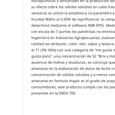
fisicoquímicas y sensoriales en la producción de
su efecto sobre los sólidos solubles en cada trat
sensorial se utilizó la estadística no paramétri
Kruskal Wallis al 0,05% de significancia, la com
determinó mediante el software IMB SPSS. Medi
con escala de 7 puntos los panelistas no entren
Ingenieria en Industrias Agropecuarias, evalua
calidad los atributos, color; olor; sabor y textur
el T1 (3% HDA) con una categoría de “me gust
gusta poco”, una concentración de 52 °Brix y m
ausencia de mohos y levaduras, se concluye que
amaranto en la elaboración de dulce de leche in
concentración de solidos solubles y a menor ca
amaranto en formula mayor es el grado de acept
consumidores, este producto cumple con los pa
presentes en la INEN 700.