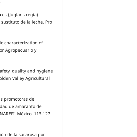
.
ces (Juglans regia)
sustituto de la leche. Pro
ic characterization of
tor Agropecuario y
safety, quality and hygiene
olden Valley Agricultural
rias promotoras de
vidad de amaranto de
INAREFI. México. 113-127
ción de la sacarosa por