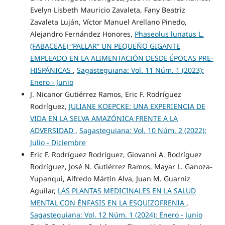
Evelyn Lisbeth Mauricio Zavaleta, Fany Beatriz
Zavaleta Luján, Víctor Manuel Arellano Pinedo,
Alejandro Fernández Honores,
Phaseolus lunatus L.
(FABACEAE) “PALLAR” UN PEQUEÑO GIGANTE
EMPLEADO EN LA ALIMENTACIÓN DESDE ÉPOCAS PRE-
HISPÁNICAS
,
Sagasteguiana: Vol. 11 Núm. 1 (2023):
Enero - Junio
J. Nicanor Gutiérrez Ramos, Eric F. Rodríguez
Rodríguez,
JULIANE KOEPCKE: UNA EXPERIENCIA DE
VIDA EN LA SELVA AMAZÓNICA FRENTE A LA
ADVERSIDAD
,
Sagasteguiana: Vol. 10 Núm. 2 (2022):
Julio - Diciembre
Eric F. Rodríguez Rodríguez, Giovanni A. Rodríguez
Rodríguez, José N. Gutiérrez Ramos, Mayar L. Ganoza-
Yupanqui, Alfredo Mártin Alva, Juan M. Guarniz
Aguilar,
LAS PLANTAS MEDICINALES EN LA SALUD
MENTAL CON ÉNFASIS EN LA ESQUIZOFRENIA
,
Sagasteguiana: Vol. 12 Núm. 1 (2024): Enero - Junio