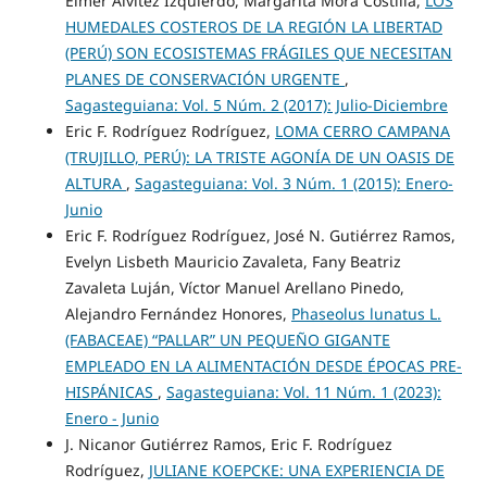
Elmer Alvítez Izquierdo, Margarita Mora Costilla,
LOS
HUMEDALES COSTEROS DE LA REGIÓN LA LIBERTAD
(PERÚ) SON ECOSISTEMAS FRÁGILES QUE NECESITAN
PLANES DE CONSERVACIÓN URGENTE
,
Sagasteguiana: Vol. 5 Núm. 2 (2017): Julio-Diciembre
Eric F. Rodríguez Rodríguez,
LOMA CERRO CAMPANA
(TRUJILLO, PERÚ): LA TRISTE AGONÍA DE UN OASIS DE
ALTURA
,
Sagasteguiana: Vol. 3 Núm. 1 (2015): Enero-
Junio
Eric F. Rodríguez Rodríguez, José N. Gutiérrez Ramos,
Evelyn Lisbeth Mauricio Zavaleta, Fany Beatriz
Zavaleta Luján, Víctor Manuel Arellano Pinedo,
Alejandro Fernández Honores,
Phaseolus lunatus L.
(FABACEAE) “PALLAR” UN PEQUEÑO GIGANTE
EMPLEADO EN LA ALIMENTACIÓN DESDE ÉPOCAS PRE-
HISPÁNICAS
,
Sagasteguiana: Vol. 11 Núm. 1 (2023):
Enero - Junio
J. Nicanor Gutiérrez Ramos, Eric F. Rodríguez
Rodríguez,
JULIANE KOEPCKE: UNA EXPERIENCIA DE