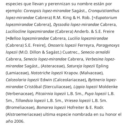
especies que llevan y perennizan su nombre están por
ejemplo:
Coreopsis lopez-mirandae
Sagást.,
Cronquistianthus
lopez-mirandae
Cabrera) R.M. King & H. Rob. [=
Eupatorium
lopezmirandae
Cabrera],
Dyssodia
lopez
-
mirandae
Cabrera,
Luciliocline lopezmirandae
(Cabrera) Anderb. & S.E. Freire
[
=
Belloa
lopezmirandae
Cabrera,
Lucilia lopezmirandae
(Cabrera) S.E. Freire],
Onoseris lopezii
Ferreyra,
Paragynoxys
lopezii
(M.O. Dillon & Sagást.) Cuatrec.,
Senecio arnaldii
Cabrera,
Senecio lopez-mirandae
Cabrera,
Verbesina lopez-
mirandae
Sagást., (Asteraceae),
Satureja lopezii
Epling
(Lamiaceae),
Nototriche lopezii
Krapov. (Malvaceae),
Calceolaria lopezii
Edwin (Calceolariaceae)
,
Byttneria lopez-
mirandae
Cristóbal (Sterculiaceae),
Lippia lopezii
Moldenke
(Verbenaceae),
Pitcairnia lopezii
L.B. Sm.,
Puya lopezii
L.B.
Sm.,
Tillandsia lopezii
L.B. Sm.,
Vriesea lopezii
L.B. Sm.
(Bromeliaceae),
Bomarea lopezii
Hofreiter & E. Rodr.
(Alstroemeriaceae) ultima especie nombrada en su honor el
año 2006.