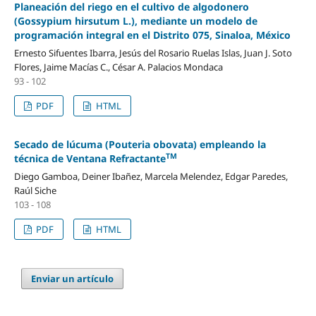
Planeación del riego en el cultivo de algodonero
(Gossypium hirsutum L.), mediante un modelo de
programación integral en el Distrito 075, Sinaloa, México
Ernesto Sifuentes Ibarra, Jesús del Rosario Ruelas Islas, Juan J. Soto
Flores, Jaime Macías C., César A. Palacios Mondaca
93 - 102
PDF
HTML
Secado de lúcuma (Pouteria obovata) empleando la
TM
técnica de Ventana Refractante
Diego Gamboa, Deiner Ibañez, Marcela Melendez, Edgar Paredes,
Raúl Siche
103 - 108
PDF
HTML
Enviar un artículo