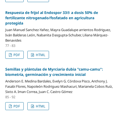
Respuesta de frijol al Endospor 33® a dosis 50% de
fertilizante nitrogenado/fosfatado en agricultura
protegida
Juan Manuel Sanchez-Yañez, Mayra Guadalupe arrientos Rodriguez,
Iván Balderas León, Nabanita Dasgupta-Schuber, Liliana Márquez-
Benavides
77 - 83
PDF
HTML
Semillas y plántulas de Myrciaria dubia "camu-camu":
biometría, germinación y crecimiento inicial
Anderson E. Medina Bardales, Evelyn G. Córdova Pisco, Anthony J.
Fasabi Flores, Napoleón Rodriguez Mashacuri, Marianela Cobos Ruíz,
Sixto A. Iman Correa, Juan C. Castro Gómez
85 - 92
PDF
HTML