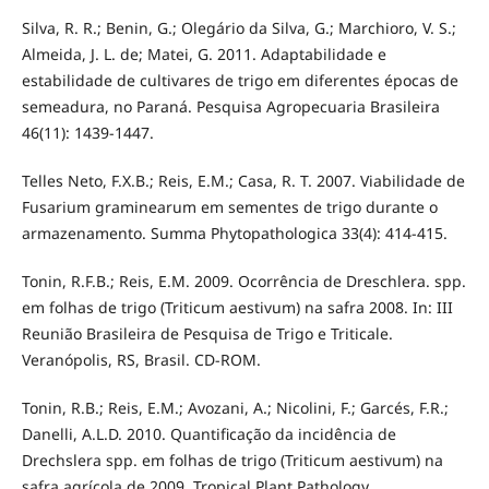
Silva, R. R.; Benin, G.; Olegário da Silva, G.; Marchioro, V. S.;
Almeida, J. L. de; Matei, G. 2011. Adaptabilidade e
estabilidade de cultivares de trigo em diferentes épocas de
semeadura, no Paraná. Pesquisa Agropecuaria Brasileira
46(11): 1439-1447.
Telles Neto, F.X.B.; Reis, E.M.; Casa, R. T. 2007. Viabilidade de
Fusarium graminearum em sementes de trigo durante o
armazenamento. Summa Phytopathologica 33(4): 414-415.
Tonin, R.F.B.; Reis, E.M. 2009. Ocorrência de Dreschlera. spp.
em folhas de trigo (Triticum aestivum) na safra 2008. In: III
Reunião Brasileira de Pesquisa de Trigo e Triticale.
Veranópolis, RS, Brasil. CD-ROM.
Tonin, R.B.; Reis, E.M.; Avozani, A.; Nicolini, F.; Garcés, F.R.;
Danelli, A.L.D. 2010. Quantificação da incidência de
Drechslera spp. em folhas de trigo (Triticum aestivum) na
safra agrícola de 2009. Tropical Plant Pathology