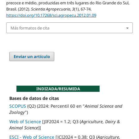
precoce e médio, produzidas em três lugares do Rio Grande do Sul,
Brasil. (2012).
Scientia Agropecuaria
,
3
(1), 67-74.
https://doi.org/10.17268/sci.agropecu.2012.01.09
Más formatos de cita
Enviar un artículo
INDIZADA/RESUMIDA
Bases de datos de citas
SCOPUS
(Q2) (2024: Percentil 60 en "
Animal Science and
Zoology
")
Web of Science
[JIF2024 = 1.2; Q3 (
Agriculture, Dairy &
Animal Science
)]
ESCI - Web of Science
[JCI2024 = 0.38; Q3 (
Agriculture,