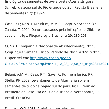
fisiológica de sementes de aveia preta (Avena strigosa
Schreb) da zona sul do Rio Grande do Sul. Revista Brasileira
de Sementes 17(1): 19-22.
Casa, R.T.; Reis, E.M.; Blum, M.M.C.; Bogo, A.; Scheer, O.;
Zanata, T. 2004. Danos causados pela infecção de Gibberella
zeae em trigo. Fitopatologia Brasileira 29: 289-293.
CONAB (Companhia Nacional de Abastecimento). 2011.
Conjuntura Semanal. Trigo. Período de 28/11 a 02/12/2011.
Disponível em:
http://www.conab.gov.br/
OlalaCMS//uploads/arquivos/11_12_08_17_58_47_trigo2811a021
Belani, A.M.M.; Casa, R.T.; Gava, F.; Kuhnem Junior, P.R.;
Stella, P.F. 2008. Levantamento de Alternaria sp. em
sementes de trigo na região sul do país. In: III Reunião
Brasileira de Pesquisa de Trigo e Triticale. Veranópolis, RS,
Brasil. CD-ROM.
Dhingra, O.O. 1985. Prejuízos causados por