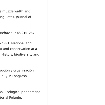
ive muzzle width and
ungulates. Journal of
. Behaviour 48:215–267.
 A.1991. National and
t and conservation at a
History, biodiversity and
ibución y organización
lipuy. V Congreso
ion. Ecological phenomena
torial Polunin.