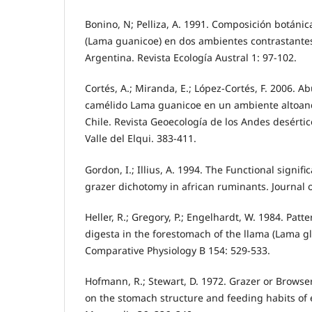
Bonino, N; Pelliza, A. 1991. Composición botánic
(Lama guanicoe) en dos ambientes contrastantes
Argentina. Revista Ecología Austral 1: 97-102.
Cortés, A.; Miranda, E.; López-Cortés, F. 2006. A
camélido Lama guanicoe en un ambiente altoand
Chile. Revista Geoecología de los Andes desértic
Valle del Elqui. 383-411.
Gordon, I.; Illius, A. 1994. The Functional signif
grazer dichotomy in african ruminants. Journal o
Heller, R.; Gregory, P.; Engelhardt, W. 1984. Patte
digesta in the forestomach of the llama (Lama gl
Comparative Physiology B 154: 529-533.
Hofmann, R.; Stewart, D. 1972. Grazer or Browser.
on the stomach structure and feeding habits of 