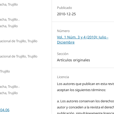
ha, Trujillo
Publicado
2010-12-25
,
ha, Trujillo
ha, Trujillo
Número
Vol. 1 Núm. 3 y 4 (2010): Julio -
ional de Trujillo, Trujillo
Diciembre
Sección
ional de Trujillo, Trujillo
Artículos originales
Trujillo
Licencia
Los autores que publican en esta revi
,
ha, Trujillo
aceptan los siguientes términos:
ha, Trujillo
a. Los autores conservan los derecho
autor y conceden a la revista el derec
.04.06
publicación, simultáneamente licenci