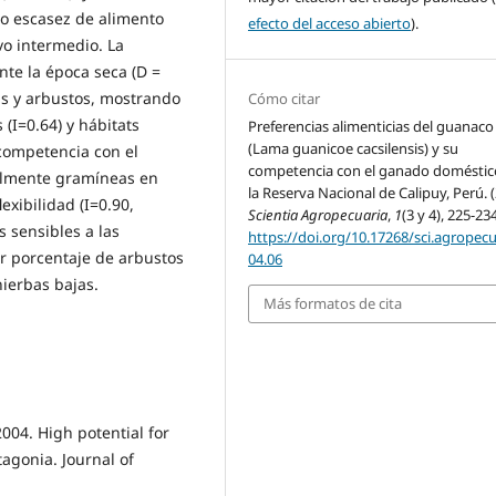
bo escasez de alimento
efecto del acceso abierto
).
vo intermedio. La
nte la época seca (D =
as y arbustos, mostrando
Cómo citar
 (I=0.64) y hábitats
Preferencias alimenticias del guanaco
(Lama guanicoe cacsilensis) y su
 competencia con el
competencia con el ganado doméstic
almente gramíneas en
la Reserva Nacional de Calipuy, Perú. (
xibilidad (I=0.90,
Scientia Agropecuaria
,
1
(3 y 4), 225-234
s sensibles a las
https://doi.org/10.17268/sci.agropecu
r porcentaje de arbustos
04.06
ierbas bajas.
Más formatos de cita
. 2004. High potential for
agonia. Journal of