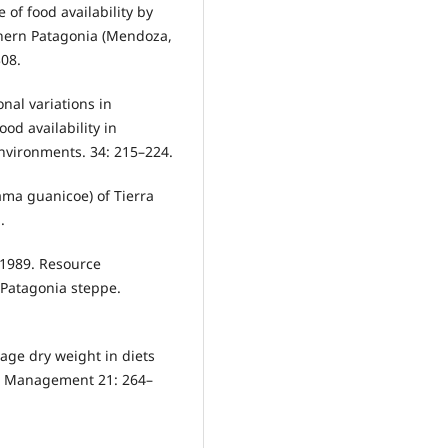
e of food availability by
thern Patagonia (Mendoza,
308.
onal variations in
od availability in
Environments. 34: 215–224.
ama guanicoe) of Tierra
.
. 1989. Resource
 Patagonia steppe.
tage dry weight in diets
ge Management 21: 264–