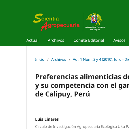
Actual
Archivos
Comité Editorial
Avisos
Inicio
/
Archivos
/
Vol. 1 Núm. 3 y 4 (2010): Julio - 
Preferencias alimenticias d
y su competencia con el ga
de Calipuy, Perú
Luis Linares
Circulo de Investigación Agropecuaria Ecológica Uku Pac