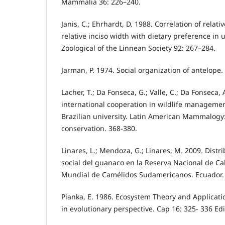
Mammalia 36: 226–240.
Janis, C.; Ehrhardt, D. 1988. Correlation of relat
relative inciso width with dietary preference in 
Zoological of the Linnean Society 92: 267–284.
Jarman, P. 1974. Social organization of antelope
Lacher, T.; Da Fonseca, G.; Valle, C.; Da Fonseca,
international cooperation in wildlife managemen
Brazilian university. Latin American Mammalogy: 
conservation. 368-380.
Linares, L.; Mendoza, G.; Linares, M. 2009. Distr
social del guanaco en la Reserva Nacional de Ca
Mundial de Camélidos Sudamericanos. Ecuador.
Pianka, E. 1986. Ecosystem Theory and Applicat
in evolutionary perspective. Cap 16: 325- 336 Edi