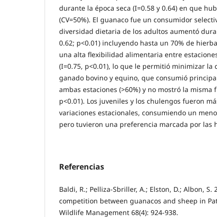
durante la época seca (I=0.58 y 0.64) en que hu
(CV=50%). El guanaco fue un consumidor selecti
diversidad dietaria de los adultos aumentó dura
0.62; p<0.01) incluyendo hasta un 70% de hierb
una alta flexibilidad alimentaria entre estaciones
(I=0.75, p<0.01), lo que le permitió minimizar la
ganado bovino y equino, que consumió princip
ambas estaciones (>60%) y no mostró la misma fle
p<0.01). Los juveniles y los chulengos fueron má
variaciones estacionales, consumiendo un meno
pero tuvieron una preferencia marcada por las h
Referencias
Baldi, R.; Pelliza-Sbriller, A.; Elston, D.; Albon, S
competition between guanacos and sheep in Pat
Wildlife Management 68(4): 924-938.