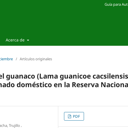
Guía para Aut
Acerca de
Diciembre
/
Artículos originales
el guanaco (Lama guanicoe cacsilensis
nado doméstico en la Reserva Naciona
PDF
,
ha, Trujillo