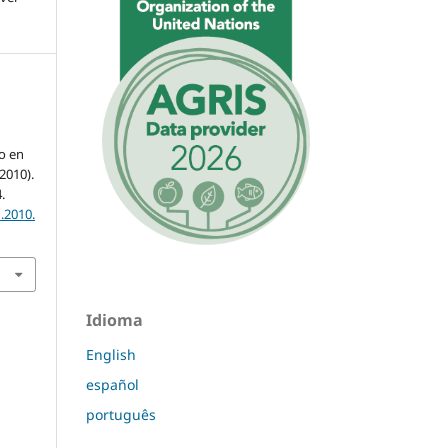
o en
2010).
.
.2010.
Idioma
English
español
português