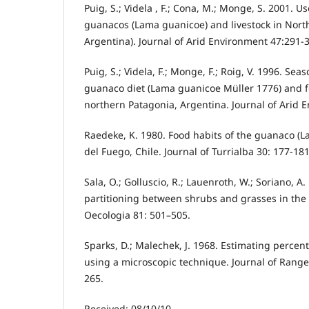
Puig, S.; Videla , F.; Cona, M.; Monge, S. 2001. Us
guanacos (Lama guanicoe) and livestock in Nor
Argentina). Journal of Arid Environment 47:291-
Puig, S.; Videla, F.; Monge, F.; Roig, V. 1996. Seas
guanaco diet (Lama guanicoe Müller 1776) and fo
northern Patagonia, Argentina. Journal of Arid 
Raedeke, K. 1980. Food habits of the guanaco (L
del Fuego, Chile. Journal of Turrialba 30: 177-181
Sala, O.; Golluscio, R.; Lauenroth, W.; Soriano, A
partitioning between shrubs and grasses in the
Oecologia 81: 501–505.
Sparks, D.; Malechek, J. 1968. Estimating percen
using a microscopic technique. Journal of Ran
265.
Received: 08/10/10