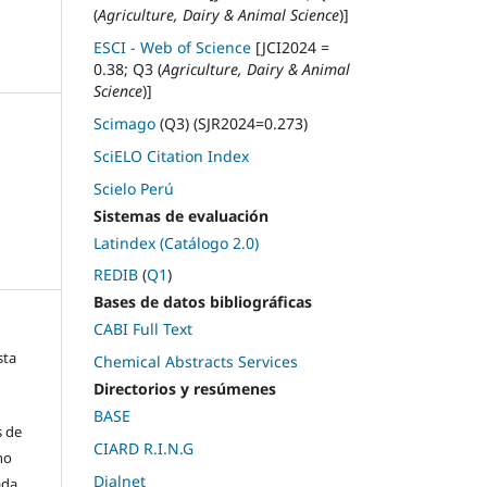
(
Agriculture, Dairy & Animal Science
)]
ESCI - Web of Science
[JCI2024 =
0.38; Q3 (
Agriculture, Dairy & Animal
Science
)]
Scimago
(Q3) (SJR2024=0.273)
SciELO Citation Index
Scielo Perú
Sistemas de evaluación
Latindex (Catálogo 2.0)
REDIB
(
Q1
)
Bases de datos bibliográficas
CABI Full Text
sta
Chemical Abstracts Services
Directorios y resúmenes
BASE
s de
CIARD R.I.N.G
ho
Dialnet
ada