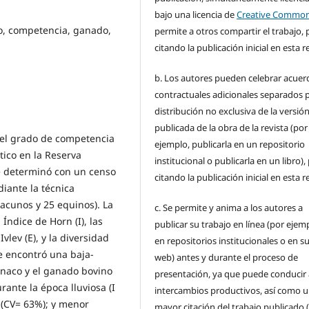
bajo una licencia de
Creative Commo
o, competencia, ganado,
permite a otros compartir el trabajo, 
citando la publicación inicial en esta r
b. Los autores pueden celebrar acuer
contractuales adicionales separados p
distribución no exclusiva de la versió
publicada de la obra de la revista (por
r el grado de competencia
ejemplo, publicarla en un repositorio
tico en la Reserva
institucional o publicarla en un libro),
se determinó con un censo
citando la publicación inicial en esta r
iante la técnica
vacunos y 25 equinos). La
c. Se permite y anima a los autores a
Índice de Horn (I), las
publicar su trabajo en línea (por ejem
vlev (E), y la diversidad
en repositorios institucionales o en su
e encontró una baja-
web) antes y durante el proceso de
naco y el ganado bovino
presentación, ya que puede conducir 
rante la época lluviosa (I
intercambios productivos, así como 
a (CV= 63%); y menor
mayor citación del trabajo publicado 