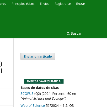
ores
Principios éticos
Envíos
Registrarse
Entrar
Buscar
Enviar un artículo
)
l
INDIZADA/RESUMIDA
Bases de datos de citas
SCOPUS
(Q2) (2024: Percentil 60 en
"
Animal Science and Zoology
")
Web of Science
[JIF2024 = 1.2; Q3