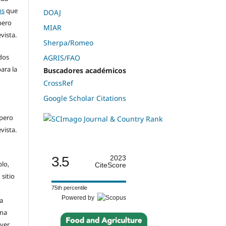
ns
que
DOAJ
pero
MIAR
evista.
Sherpa/Romeo
dos
AGRIS/FAO
ara la
Buscadores académicos
n
CrossRef
Google Scholar Citations
 pero
evista.
3.5
2023
plo,
CiteScore
 sitio
75th percentile
Powered by
a
una
(ver