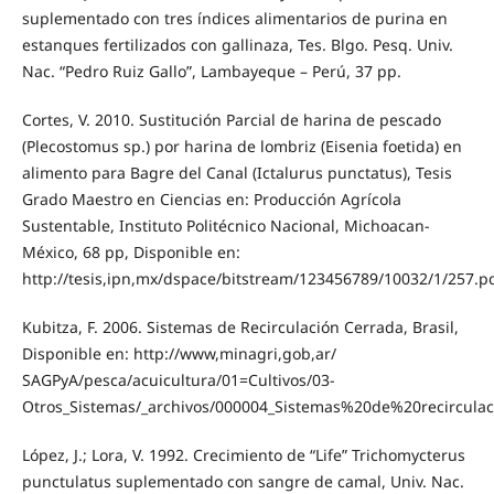
suplementado con tres índices alimentarios de purina en
estanques fertilizados con gallinaza, Tes. Blgo. Pesq. Univ.
Nac. “Pedro Ruiz Gallo”, Lambayeque – Perú, 37 pp.
Cortes, V. 2010. Sustitución Parcial de harina de pescado
(Plecostomus sp.) por harina de lombriz (Eisenia foetida) en
alimento para Bagre del Canal (Ictalurus punctatus), Tesis
Grado Maestro en Ciencias en: Producción Agrícola
Sustentable, Instituto Politécnico Nacional, Michoacan-
México, 68 pp, Disponible en:
http://tesis,ipn,mx/dspace/bitstream/123456789/10032/1/257.p
Kubitza, F. 2006. Sistemas de Recirculación Cerrada, Brasil,
Disponible en: http://www,minagri,gob,ar/
SAGPyA/pesca/acuicultura/01=Cultivos/03-
Otros_Sistemas/_archivos/000004_Sistemas%20de%20recircul
López, J.; Lora, V. 1992. Crecimiento de “Life” Trichomycterus
punctulatus suplementado con sangre de camal, Univ. Nac.