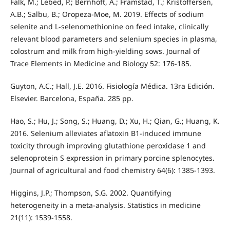
Falk, M.; Lebed, P.; Bernhoft, A.; Framstad, T.; Kristoffersen,
A.B.; Salbu, B.; Oropeza-Moe, M. 2019. Effects of sodium
selenite and L-selenomethionine on feed intake, clinically
relevant blood parameters and selenium species in plasma,
colostrum and milk from high-yielding sows. Journal of
Trace Elements in Medicine and Biology 52: 176-185.
Guyton, A.C.; Hall, J.E. 2016. Fisiología Médica. 13ra Edición.
Elsevier. Barcelona, España. 285 pp.
Hao, S.; Hu, J.; Song, S.; Huang, D.; Xu, H.; Qian, G.; Huang, K.
2016. Selenium alleviates aflatoxin B1-induced immune
toxicity through improving glutathione peroxidase 1 and
selenoprotein S expression in primary porcine splenocytes.
Journal of agricultural and food chemistry 64(6): 1385-1393.
Higgins, J.P.; Thompson, S.G. 2002. Quantifying
heterogeneity in a meta‐analysis. Statistics in medicine
21(11): 1539-1558.