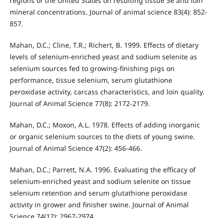
regions of the United States on resulting tissue Se and loin
mineral concentrations. Journal of animal science 83(4): 852-
857.
Mahan, D.C.; Cline, T.R.; Richert, B. 1999. Effects of dietary
levels of selenium-enriched yeast and sodium selenite as
selenium sources fed to growing-finishing pigs on
performance, tissue selenium, serum glutathione
peroxidase activity, carcass characteristics, and loin quality.
Journal of Animal Science 77(8): 2172-2179.
Mahan, D.C.; Moxon, A.L. 1978. Effects of adding inorganic
or organic selenium sources to the diets of young swine.
Journal of Animal Science 47(2): 456-466.
Mahan, D.C.; Parrett, N.A. 1996. Evaluating the efficacy of
selenium-enriched yeast and sodium selenite on tissue
selenium retention and serum glutathione peroxidase
activity in grower and finisher swine. Journal of Animal
Science 74(12): 2967-2974.