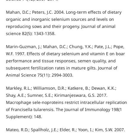
Mahan, D.C.; Peters, J.C. 2004. Long-term effects of dietary
organic and inorganic selenium sources and levels on
reproducing sows and their progeny. Journal of animal
science 82(5): 1343-1358.
Marin-Guzman, J.; Mahan, D.C.; Chung, Y.K.; Pate, J.L.; Pope,
W.F. 1997. Effects of dietary selenium and vitamin E on boar
performance and tissue responses, semen quality, and
subsequent fertilization rates in mature gilts. Journal of
Animal Science 75(11): 2994-3003.
Markley, R.L.; Williamson, D.R.; Katkere, B.; Dewan, K.K.;
Shay, A.E.; Sumner, S.E.; Kirimanjeswara, G.S. 2017.
Macrophage sele-noproteins restrict intracellular replication
of Francisella tularensis. The Journal of Immunology 198(1
Supplement): 148.
Mateo, R.D.; Spallholz, J.E.; Elder, R.; Yoon, I.; Kim, S.W. 2007.