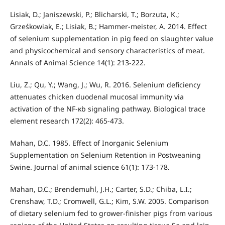
Lisiak, D.; Janiszewski, P.; Blicharski, T.; Borzuta, K.;
Grześkowiak, E.; Lisiak, B.; Hammer-meister, A. 2014. Effect
of selenium supplementation in pig feed on slaughter value
and physicochemical and sensory characteristics of meat.
Annals of Animal Science 14(1): 213-222.
Liu, Z.; Qu, Y.; Wang, J.; Wu, R. 2016. Selenium deficiency
attenuates chicken duodenal mucosal immunity via
activation of the NF-κb signaling pathway. Biological trace
element research 172(2): 465-473.
Mahan, D.C. 1985. Effect of Inorganic Selenium
Supplementation on Selenium Retention in Postweaning
Swine. Journal of animal science 61(1): 173-178.
Mahan, D.C.; Brendemuhl, J.H.; Carter, S.D.; Chiba, L.I.;
Crenshaw, T.D.; Cromwell, G.L.; Kim, S.W. 2005. Comparison
of dietary selenium fed to grower-finisher pigs from various