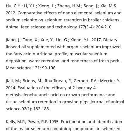
Hu, C.H.; Li, Y.L.; Xiong, L.; Zhang, H.M.; Song, J.; Xia, M.S.
2012. Comparative effects of nano elemental selenium and
sodium selenite on selenium retention in broiler chickens.
Animal feed science and technology 177(3-4): 204-210.
Jiang, J.; Tang, X.; Xue, Y.; Lin, G.; Xiong, Y.L. 2017. Dietary
linseed oil supplemented with organic selenium improved
the fatty acid nutritional profile, muscular selenium
deposition, water retention, and tenderness of fresh pork.
Meat science 131: 99-106.
Jlali, M.; Briens, M.; Rouffineau, F.; Geraert, P.A.; Mercier, Y.
2014. Evaluation of the efficacy of 2-hydroxy-4-
methylselenobutanoic acid on growth performance and
tissue selenium retention in growing pigs. Journal of animal
science 92(1): 182-188.
Kelly, M.P.; Power, R.F. 1995. Fractionation and identification
of the major selenium containing compounds in selenized