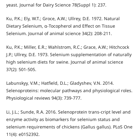
yeast. Journal for Dairy Science 78(Suppl 1): 237.
Ku, P.K.; Ely, W.T.; Groce, A.W.; Ullrey, D.E. 1972. Natural
Dietary Selenium, α-Tocopherol and Effect on Tissue
Selenium. Journal of animal science 34(2): 208-211.
Ku, P.K.; Miller, E.R.; Wahlstrom, R.C.; Grace, A.W.; Hitchcock
J.P.; Ullrey, D.E. 1973. Selenium supplementation of naturally
high selenium diets for swine. Journal of animal science
37(2): 501-505.
Labunskyy, V.M.; Hatfield, D.L.; Gladyshev, V.N. 2014.
Selenoproteins: molecular pathways and physiological roles.
Physiological reviews 94(3): 739-777.
Li, J.L.; Sunde, R.A. 2016. Selenoprotein trans-cript level and
enzyme activity as biomarkers for selenium status and
selenium requirements of chickens (Gallus gallus). PLoS One
11(4): e0152392.