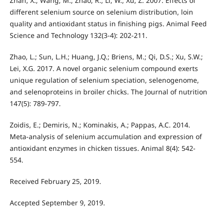
Zhan, X.; Wang, M.; Zhao, R.; Li, W.; Xu, Z. 2007. Effects of
different selenium source on selenium distribution, loin
quality and antioxidant status in finishing pigs. Animal Feed
Science and Technology 132(3-4): 202-211.
Zhao, L.; Sun, L.H.; Huang, J.Q.; Briens, M.; Qi, D.S.; Xu, S.W.;
Lei, X.G. 2017. A novel organic selenium compound exerts
unique regulation of selenium speciation, selenogenome,
and selenoproteins in broiler chicks. The Journal of nutrition
147(5): 789-797.
Zoidis, E.; Demiris, N.; Kominakis, A.; Pappas, A.C. 2014.
Meta-analysis of selenium accumulation and expression of
antioxidant enzymes in chicken tissues. Animal 8(4): 542-
554.
Received February 25, 2019.
Accepted September 9, 2019.