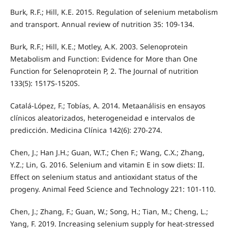
Burk, R.F.; Hill, K.E. 2015. Regulation of selenium metabolism
and transport. Annual review of nutrition 35: 109-134.
Burk, R.F.; Hill, K.E.; Motley, A.K. 2003. Selenoprotein
Metabolism and Function: Evidence for More than One
Function for Selenoprotein P, 2. The Journal of nutrition
133(5): 1517S-1520S.
Catalá-López, F.; Tobías, A. 2014. Metaanálisis en ensayos
clínicos aleatorizados, heterogeneidad e intervalos de
predicción. Medicina Clínica 142(6): 270-274.
Chen, J.; Han J.H.; Guan, W.T.; Chen F.; Wang, C.X.; Zhang,
Y.Z.; Lin, G. 2016. Selenium and vitamin E in sow diets: II.
Effect on selenium status and antioxidant status of the
progeny. Animal Feed Science and Technology 221: 101-110.
Chen, J.; Zhang, F.; Guan, W.; Song, H.; Tian, M.; Cheng, L.;
Yang, F. 2019. Increasing selenium supply for heat-stressed