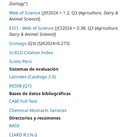
Zoology
")
Web of Science
[JIF2024 = 1.2; Q3 (
Agriculture, Dairy &
Animal Science
)]
ESCI - Web of Science
[JCI2024 = 0.38; Q3 (
Agriculture,
Dairy & Animal Science
)]
Scimago
(Q3) (SJR2024=0.273)
SciELO Citation Index
Scielo Perú
Sistemas de evaluación
Latindex (Catálogo 2.0)
REDIB
(
Q1
)
Bases de datos bibliográficas
CABI Full Text
Chemical Abstracts Services
Directorios y resúmenes
BASE
CIARD R.I.N.G