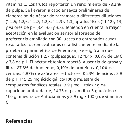
vitamina C. Los frutos reportaron un rendimiento de 78,2 %
de pulpa. Se llevaron a cabo ensayos preliminares de
elaboración de néctar de zarzamora a diferentes diluciones
(1:2,5; 1:2,6; 1:2,7; 1:2,8; 1:2,9 y 1:3), grados °Brix (11,12 y 13)
y valores de pH (3,4; 3,6 y 3,8). Teniendo en cuenta la mayor
aceptación en la evaluación sensorial (prueba de
preferencia ampliada con 30 jueces no entrenados cuyos
resultados fueron evaluados estadísticamente mediante la
prueba no paramétrica de Friedman), se eligió a la que
contenía dilución 1:2,7 (pulpa:agua), 12 °Brix, 0,07% de CMC
y 3,8 de pH. El néctar obtenido reportó: ausencia de grasa y
fibra, 87,3% de humedad, 0,10% de proteínas, 0,10% de
cenizas, 4,87% de azúcares reductores, 0,23% de acidez, 3,8
de pH, 115,25 mg ácido gálico/100 g muestra de
compuestos fenólicos totales, 3.9 μmol Trolox / g de
capacidad antioxidante, 24,33 mg cianidina 3-glucósido /
100 g muestra de Antocianinas y 3,9 mg / 100 g de vitamina
C.
Referencias