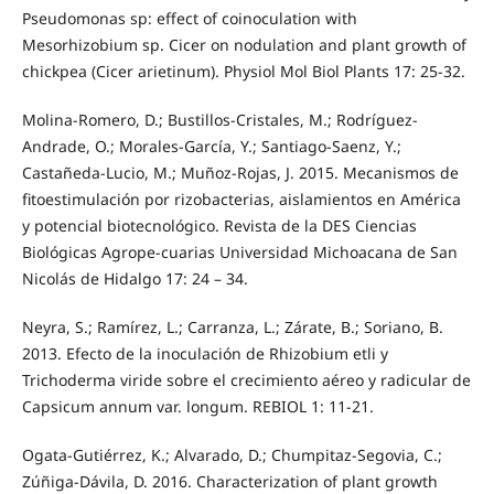
Pseudomonas sp: effect of coinoculation with
Mesorhizobium sp. Cicer on nodulation and plant growth of
chickpea (Cicer arietinum). Physiol Mol Biol Plants 17: 25-32.
Molina-Romero, D.; Bustillos-Cristales, M.; Rodríguez-
Andrade, O.; Morales-García, Y.; Santiago-Saenz, Y.;
Castañeda-Lucio, M.; Muñoz-Rojas, J. 2015. Mecanismos de
fitoestimulación por rizobacterias, aislamientos en América
y potencial biotecnológico. Revista de la DES Ciencias
Biológicas Agrope-cuarias Universidad Michoacana de San
Nicolás de Hidalgo 17: 24 – 34.
Neyra, S.; Ramírez, L.; Carranza, L.; Zárate, B.; Soriano, B.
2013. Efecto de la inoculación de Rhizobium etli y
Trichoderma viride sobre el crecimiento aéreo y radicular de
Capsicum annum var. longum. REBIOL 1: 11-21.
Ogata-Gutiérrez, K.; Alvarado, D.; Chumpitaz-Segovia, C.;
Zúñiga-Dávila, D. 2016. Characterization of plant growth