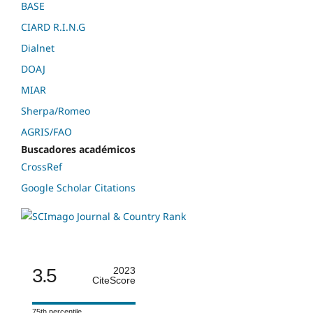
BASE
CIARD R.I.N.G
Dialnet
DOAJ
MIAR
Sherpa/Romeo
AGRIS/FAO
Buscadores académicos
CrossRef
Google Scholar Citations
3.5
2023
CiteScore
75th percentile