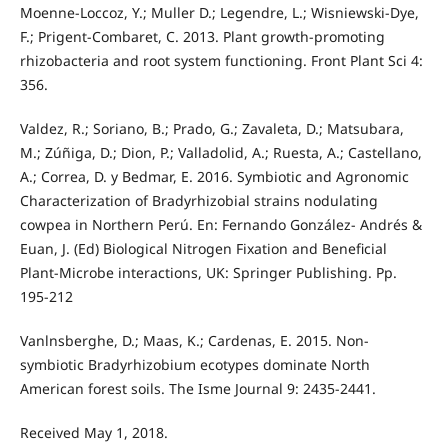
Moenne-Loccoz, Y.; Muller D.; Legendre, L.; Wisniewski-Dye,
F.; Prigent-Combaret, C. 2013. Plant growth-promoting
rhizobacteria and root system functioning. Front Plant Sci 4:
356.
Valdez, R.; Soriano, B.; Prado, G.; Zavaleta, D.; Matsubara,
M.; Zúñiga, D.; Dion, P.; Valladolid, A.; Ruesta, A.; Castellano,
A.; Correa, D. y Bedmar, E. 2016. Symbiotic and Agronomic
Characterization of Bradyrhizobial strains nodulating
cowpea in Northern Perú. En: Fernando González- Andrés &
Euan, J. (Ed) Biological Nitrogen Fixation and Beneficial
Plant-Microbe interactions, UK: Springer Publishing. Pp.
195-212
Vanlnsberghe, D.; Maas, K.; Cardenas, E. 2015. Non-
symbiotic Bradyrhizobium ecotypes dominate North
American forest soils. The Isme Journal 9: 2435-2441.
Received May 1, 2018.