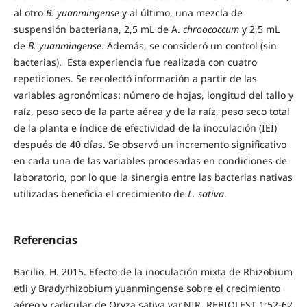
al otro
B. yuanmingense
y al último, una mezcla de
suspensión bacteriana, 2,5 mL de A.
chroococcum
y 2,5 mL
de
B. yuanmingense
. Además, se consideró un control (sin
bacterias). Esta experiencia fue realizada con cuatro
repeticiones. Se recolectó información a partir de las
variables agronómicas: número de hojas, longitud del tallo y
raíz, peso seco de la parte aérea y de la raíz, peso seco total
de la planta e índice de efectividad de la inoculación (IEI)
después de 40 días. Se observó un incremento significativo
en cada una de las variables procesadas en condiciones de
laboratorio, por lo que la sinergia entre las bacterias nativas
utilizadas beneficia el crecimiento de
L. sativa
.
Referencias
Bacilio, H. 2015. Efecto de la inoculación mixta de Rhizobium
etli y Bradyrhizobium yuanmingense sobre el crecimiento
aéreo y radicular de Oryza sativa var.NIR. REBIOLEST 1:52-62