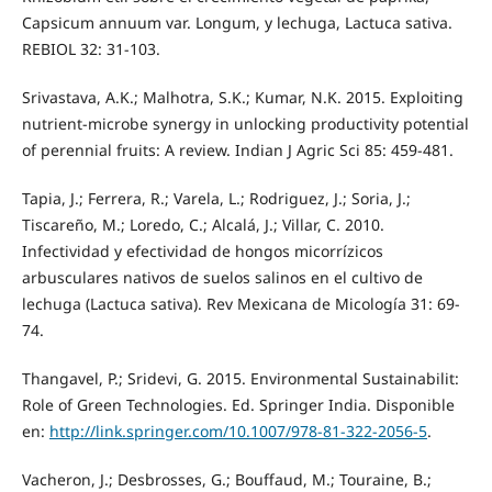
Capsicum annuum var. Longum, y lechuga, Lactuca sativa.
REBIOL 32: 31-103.
Srivastava, A.K.; Malhotra, S.K.; Kumar, N.K. 2015. Exploiting
nutrient-microbe synergy in unlocking productivity potential
of perennial fruits: A review. Indian J Agric Sci 85: 459-481.
Tapia, J.; Ferrera, R.; Varela, L.; Rodriguez, J.; Soria, J.;
Tiscareño, M.; Loredo, C.; Alcalá, J.; Villar, C. 2010.
Infectividad y efectividad de hongos micorrízicos
arbusculares nativos de suelos salinos en el cultivo de
lechuga (Lactuca sativa). Rev Mexicana de Micología 31: 69-
74.
Thangavel, P.; Sridevi, G. 2015. Environmental Sustainabilit:
Role of Green Technologies. Ed. Springer India. Disponible
en:
http://link.springer.com/10.1007/978-81-322-2056-5
.
Vacheron, J.; Desbrosses, G.; Bouffaud, M.; Touraine, B.;