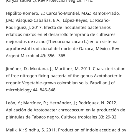
(Oryza sativa L). Rev Protección Veg 29: 1-10.
Hipólito-Romero, E.; Carcaño-Montiel, M.G.; Ramos-Prado,
J.M.; Vásquez-Cabañas, E.A.; López-Reyes, L.; Ricaño-
Rodriguez, J. 2017. Efecto de inoculantes bacterianos
edáficos mixtos en el desarrollo temprano de cultivares
mejorados de cacao (Theobroma cacao L.) en un sistema
agroforestal tradicional del norte de Oaxaca, México. Rev
Argent Microbiol 49: 356 - 365.
Jiménez, D.; Montana, J.; Martínez, M. 2011. Characterization
of free nitrogen fixing bacteria of the genus Azotobacter in
organic Vegetable-grown colombian soils. Brazilian J of
microbiology 44: 846-848.
León, Y.; Martínez, R.; Hernández, J.; Rodríguez, N. 2012.
Aplicación de Azotobacter chroococcum en la producción de
plántulas de Tabaco negro. Cultivos tropicales 33: 29-32.
Malik, K.; Sindhu, S. 2011. Production of indole acetic acid by