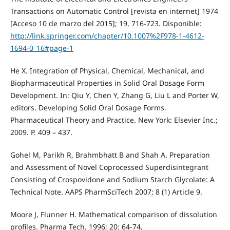
Transactions on Automatic Control [revista en internet] 1974
[Acceso 10 de marzo del 2015]; 19, 716-723. Disponible:
http://link.springer.com/chapter/10.1007%2F978-1-4612-
1694-0_16#page-1
He X. Integration of Physical, Chemical, Mechanical, and
Biopharmaceutical Properties in Solid Oral Dosage Form
Development. In: Qiu Y, Chen Y, Zhang G, Liu L and Porter W,
editors. Developing Solid Oral Dosage Forms.
Pharmaceutical Theory and Practice. New York: Elsevier Inc.;
2009. P. 409 – 437.
Gohel M, Parikh R, Brahmbhatt B and Shah A. Preparation
and Assessment of Novel Coprocessed Superdisintegrant
Consisting of Crospovidone and Sodium Starch Glycolate: A
Technical Note. AAPS PharmSciTech 2007; 8 (1) Article 9.
Moore J, Flunner H. Mathematical comparison of dissolution
profiles. Pharma Tech. 1996; 20: 64-74.