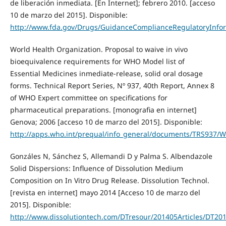
de liberación inmediata. [En Internet]; febrero 2010. [acceso
10 de marzo del 2015]. Disponible:
http://www.fda.gov/Drugs/GuidanceComplianceRegulatoryInf
World Health Organization. Proposal to waive in vivo
bioequivalence requirements for WHO Model list of
Essential Medicines inmediate-release, solid oral dosage
forms. Technical Report Series, Nº 937, 40th Report, Annex 8
of WHO Expert committee on specifications for
pharmaceutical preparations. [monografia en internet]
Genova; 2006 [acceso 10 de marzo del 2015]. Disponible:
http://apps.who.int/prequal/info_general/documents/TRS937
Gonzáles N, Sánchez S, Allemandi D y Palma S. Albendazole
Solid Dispersions: Influence of Dissolution Medium
Composition on In Vitro Drug Release. Dissolution Technol.
[revista en internet] mayo 2014 [Acceso 10 de marzo del
2015]. Disponible:
http://www.dissolutiontech.com/DTresour/201405Articles/DT20