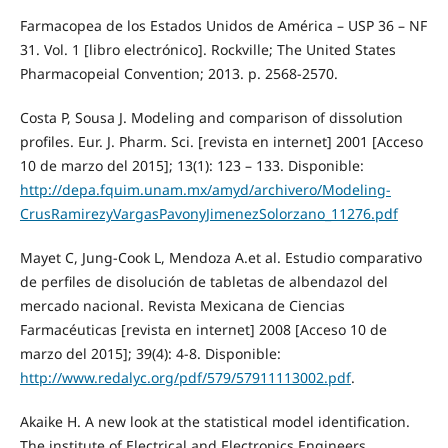
Farmacopea de los Estados Unidos de América – USP 36 – NF
31. Vol. 1 [libro electrónico]. Rockville; The United States
Pharmacopeial Convention; 2013. p. 2568-2570.
Costa P, Sousa J. Modeling and comparison of dissolution
profiles. Eur. J. Pharm. Sci. [revista en internet] 2001 [Acceso
10 de marzo del 2015]; 13(1): 123 – 133. Disponible:
http://depa.fquim.unam.mx/amyd/archivero/Modeling-
CrusRamirezyVargasPavonyJimenezSolorzano_11276.pdf
Mayet C, Jung-Cook L, Mendoza A.et al. Estudio comparativo
de perfiles de disolución de tabletas de albendazol del
mercado nacional. Revista Mexicana de Ciencias
Farmacéuticas [revista en internet] 2008 [Acceso 10 de
marzo del 2015]; 39(4): 4-8. Disponible:
http://www.redalyc.org/pdf/579/57911113002.pdf
.
Akaike H. A new look at the statistical model identification.
The institute of Electrical and Electronics Engineers