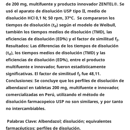
de 200 mg, multifuente y producto innovador ZENTEL®. Se
usó el aparato de disolución USP tipo II, medio de
disolución HCl 0,1 N; 50 rpm, 37°C. Se compararon los
tiempos de disolución (t
) según el modelo de Weibull,
d
también los tiempos medios de disolución (TMD), las
eficiencias de disolución (ED%) y el factor de similitud f
.
2
Resultados: Las diferencias de los tiempos de disolución
(t
), los tiempos medios de disolución (TMD) y las
d
eficiencias de disolución (ED%), entre el producto
multifuente e innovador, fueron estadísticamente
significativas. El factor de similitud f
fue 48,11.
2
Conclusiones: Se concluye que los perfiles de disolución de
albendazol en tabletas 200 mg, multifuente e innovador,
comercializadas en Perú, utilizando el método de
disolución farmacopeico USP no son similares, y por tanto
no intercambiables.
Palabras Clave:
Albendazol; disolución; equivalentes
farmacéuticos; perfiles de disolución.