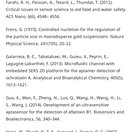
Farahi, R. H., Passian, A., Tetard, L., Thundat, T. (2012).
Critical issues in sensor science to aid food and water safety.
ACS Nano, 6(6), 4548– 4556.
Frens, G. (1973). Controlled nucletion for the regulation of
the particle size in monodisperse gold suspensions. Nature
Physical Science, 241(105), 20–22.
Galarreta, B. C., Tabatabaei, M., Guieu, V., Peyrin, E.,
Lagugné-Labarthet, F. (2013). Microfluidic channel with
embedded SERS 2D platform for the aptamer detection of
ochratoxin A. Analytical and Bioanalytical Chemistry, 405(5),
1613–1621.
Guo, X., Wen, F., Zheng, N., Luo, Q., Wang, H., Wang, H., Li,
S., Wang, J. (2014). Development of an ultrasensitive
aptasensor for the detection of aflatoxin B1. Biosensors and
Bioelectronics, 56, 340–344.
Haiss, W., Thanh, N. T. K., Aveyard, J., Fernig, D. G. (2007).