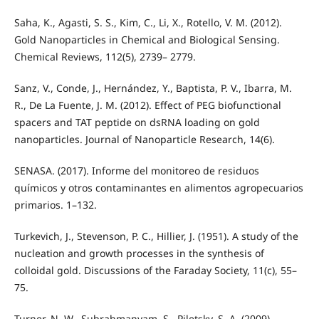
Saha, K., Agasti, S. S., Kim, C., Li, X., Rotello, V. M. (2012).
Gold Nanoparticles in Chemical and Biological Sensing.
Chemical Reviews, 112(5), 2739– 2779.
Sanz, V., Conde, J., Hernández, Y., Baptista, P. V., Ibarra, M.
R., De La Fuente, J. M. (2012). Effect of PEG biofunctional
spacers and TAT peptide on dsRNA loading on gold
nanoparticles. Journal of Nanoparticle Research, 14(6).
SENASA. (2017). Informe del monitoreo de residuos
químicos y otros contaminantes en alimentos agropecuarios
primarios. 1–132.
Turkevich, J., Stevenson, P. C., Hillier, J. (1951). A study of the
nucleation and growth processes in the synthesis of
colloidal gold. Discussions of the Faraday Society, 11(c), 55–
75.
Turner, N. W., Subrahmanyam, S., Piletsky, S. A. (2009).