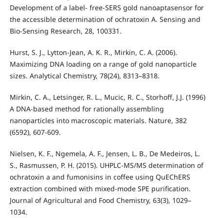
Development of a label- free-SERS gold nanoaptasensor for
the accessible determination of ochratoxin A. Sensing and
Bio-Sensing Research, 28, 100331.
Hurst, S. J., Lytton-Jean, A. K. R., Mirkin, C. A. (2006).
Maximizing DNA loading on a range of gold nanoparticle
sizes. Analytical Chemistry, 78(24), 8313–8318.
Mirkin, C. A., Letsinger, R. L., Mucic, R. C., Storhoff, J.J. (1996)
A DNA-based method for rationally assembling
nanoparticles into macroscopic materials. Nature, 382
(6592), 607-609.
Nielsen, K. F., Ngemela, A. F., Jensen, L. B., De Medeiros, L.
S., Rasmussen, P. H. (2015). UHPLC-MS/MS determination of
ochratoxin a and fumonisins in coffee using QuEChERS
extraction combined with mixed-mode SPE purification.
Journal of Agricultural and Food Chemistry, 63(3), 1029–
1034.