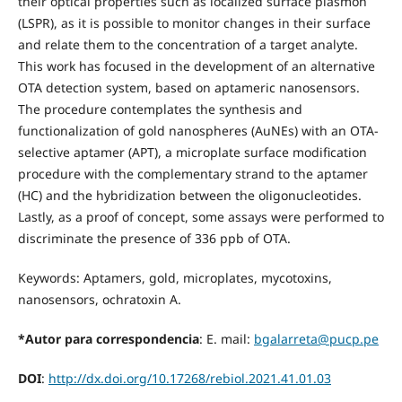
their optical properties such as localized surface plasmon
(LSPR), as it is possible to monitor changes in their surface
and relate them to the concentration of a target analyte.
This work has focused in the development of an alternative
OTA detection system, based on aptameric nanosensors.
The procedure contemplates the synthesis and
functionalization of gold nanospheres (AuNEs) with an OTA-
selective aptamer (APT), a microplate surface modification
procedure with the complementary strand to the aptamer
(HC) and the hybridization between the oligonucleotides.
Lastly, as a proof of concept, some assays were performed to
discriminate the presence of 336 ppb of OTA.
Keywords: Aptamers, gold, microplates, mycotoxins,
nanosensors, ochratoxin A.
*Autor para correspondencia
: E. mail:
bgalarreta@pucp.pe
DOI
:
http://dx.doi.org/10.17268/rebiol.2021.41.01.03