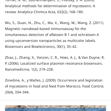
Analytical methods for determination of mycotoxins: A
review. Analytica Chimica Acta, 632(2), 168–180.
Wu, S., Duan, N., Zhu, C., Ma, X., Wang, M., Wang, Z. (2011).
Magnetic nanobead-based immunoassay for the
simultaneous detection of aflatoxin B 1 and ochratoxin A
using upconversion nanoparticles as multicolor labels.
Biosensors and Bioelectronics, 30(1), 35–42.
Zhao, J., Zhang, X., Yonzon, C. R., Hoes, A. J., & Van Duyne, R.
P. (2006). Localized surface plasmon resonance biosensors.
Nanomedicine, 1(2), 219–228.
Zinedine, A., y Mañes, J. (2009). Occurrence and legislation
of mycotoxins in food and feed from Morocco. Food Control,
20(4), 334–344.