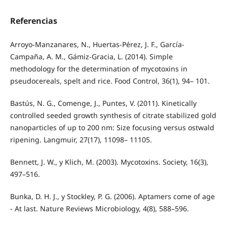
Referencias
Arroyo-Manzanares, N., Huertas-Pérez, J. F., García-
Campaña, A. M., Gámiz-Gracia, L. (2014). Simple
methodology for the determination of mycotoxins in
pseudocereals, spelt and rice. Food Control, 36(1), 94– 101.
Bastús, N. G., Comenge, J., Puntes, V. (2011). Kinetically
controlled seeded growth synthesis of citrate stabilized gold
nanoparticles of up to 200 nm: Size focusing versus ostwald
ripening. Langmuir, 27(17), 11098– 11105.
Bennett, J. W., y Klich, M. (2003). Mycotoxins. Society, 16(3),
497–516.
Bunka, D. H. J., y Stockley, P. G. (2006). Aptamers come of age
- At last. Nature Reviews Microbiology, 4(8), 588–596.