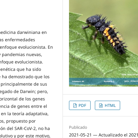
 medicina darwiniana en
 las enfermedades
 enfoque evolucionista. En
 y pandemias nuevas,
foque evolucionista.
enética que ha sido
Se ha demostrado que los
, principalmente de sus
legado de Darwin; pero,
orizontal de los genes
PDF
HTML
rencia de genes entre el
en la teoría adaptativa,
os, propuesto por
Publicado
ión del SAR-CoV-2, no ha
2021-05-21 — Actualizado el 202
lutivo y por este motivo,