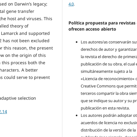
sed on Darwin’s legacy;
4.0
.
tal gene transfer
he host and viruses. This
Política propuesta para revistas
lled theory of
ofrecen acceso abierto
y Lamarck and supported
2 has not been excluded
Los autores/as conservarán su
or this reason, the present
derechos de autor y garantizar
w on the origin of this
la revista el derecho de primer
n this process both the
publicación de su obra, el cual 
aracters. A better
simultáneamente sujeto a la
 could serve to prevent
«Licencia de reconocimiento» 
Creative Commons que permit
terceros compartir la obra sie
adaptive selection
que se indique su autor y su p
publicación en esta revista.
2.14
Los autores podrán adoptar ot
acuerdos de licencia no exclusi
distribución de la versión de la