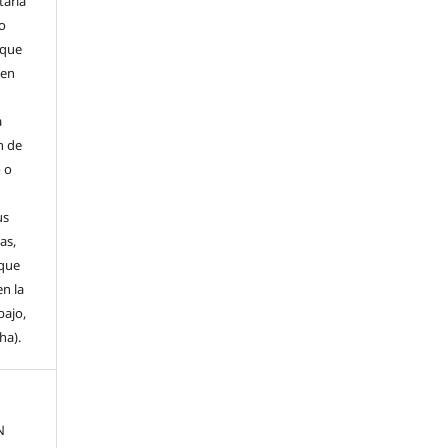
tarla
 o
 que
 en
a
n de
o o
us
as,
 que
en la
bajo,
ha).
N