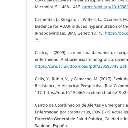
Microbiol, 5, 1408–1417.
https://doi.org/10.1038
Carpenter, J., Keegan, L., Wilfert, L., O’connell, M. 
Evidence for ADAR-induced hypermutation of th
(Rhabdoviridae). BMC Genet; 10, 75.
https://doi
75
.
Castro, L. (2009). La medicina darwinista: el orig
enfermedad. Ambociencias-monográfico, diciemb
https://core.ac.uk/download/pdf/233583748.pdf
.
Celis, Y., Rubio, V., y Camacho, M. (2017). Evoluti
Resistance, A Historical Perspective. Rev. Colomb.
117. https://doi:10.15446/re.colomb.biote.v19n2
Centro de Coordinación de Alertas y Emergencias
Enfermedad por coronavirus, COVID-19 Actualiza
Dirección General de Salud Pública, Calidad e In
Sanidad. España.