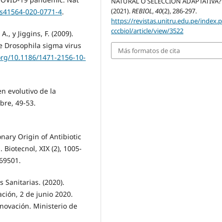
NATURAL O SELECCIÓN ADAPTATIVA?
(2021).
REBIOL
,
40
(2), 286-297.
/s41564-020-0771-4
.
https://revistas.unitru.edu.pe/index.
cccbiol/article/view/3522
A., y Jiggins, F. (2009).
e Drosophila sigma virus
Más formatos de cita
.org/10.1186/1471-2156-10-
en evolutivo de la
re, 49-53.
onary Origin of Antibiotic
 Biotecnol, XIX (2), 1005-
.69501.
 Sanitarias. (2020).
ción, 2 de junio 2020.
novación. Ministerio de