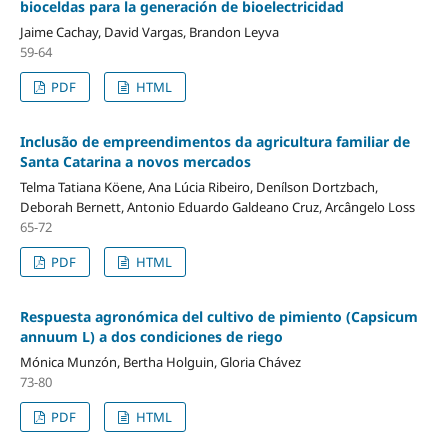
bioceldas para la generación de bioelectricidad
Jaime Cachay, David Vargas, Brandon Leyva
59-64
PDF
HTML
Inclusão de empreendimentos da agricultura familiar de
Santa Catarina a novos mercados
Telma Tatiana Köene, Ana Lúcia Ribeiro, Denílson Dortzbach,
Deborah Bernett, Antonio Eduardo Galdeano Cruz, Arcângelo Loss
65-72
PDF
HTML
Respuesta agronómica del cultivo de pimiento (Capsicum
annuum L) a dos condiciones de riego
Mónica Munzón, Bertha Holguin, Gloria Chávez
73-80
PDF
HTML