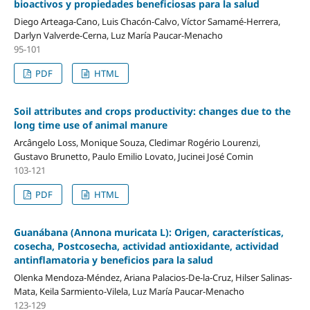
bioactivos y propiedades beneficiosas para la salud
Diego Arteaga-Cano, Luis Chacón-Calvo, Víctor Samamé-Herrera,
Darlyn Valverde-Cerna, Luz María Paucar-Menacho
95-101
PDF
HTML
Soil attributes and crops productivity: changes due to the
long time use of animal manure
Arcângelo Loss, Monique Souza, Cledimar Rogério Lourenzi,
Gustavo Brunetto, Paulo Emilio Lovato, Jucinei José Comin
103-121
PDF
HTML
Guanábana (Annona muricata L): Origen, características,
cosecha, Postcosecha, actividad antioxidante, actividad
antinflamatoria y beneficios para la salud
Olenka Mendoza-Méndez, Ariana Palacios-De-la-Cruz, Hilser Salinas-
Mata, Keila Sarmiento-Vilela, Luz María Paucar-Menacho
123-129