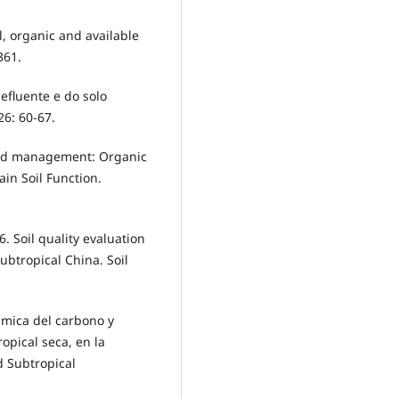
al, organic and available
361.
efluente e do solo
26: 60-67.
 land management: Organic
in Soil Function.
6. Soil quality evaluation
ubtropical China. Soil
ámica del carbono y
opical seca, en la
d Subtropical