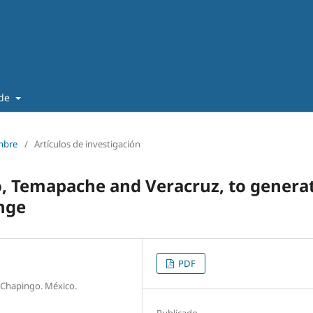
 de
embre
/
Artículos de investigación
mo, Temapache and Veracruz, to genera
ange
PDF
 Chapingo. México.
Publicado