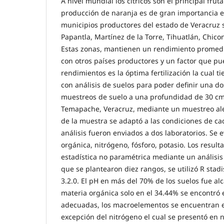
A nivel mundial los cítricos son el principal frut
producción de naranja es de gran importancia e
municipios productores del estado de Veracruz
Papantla, Martínez de la Torre, Tihuatlán, Chic
Estas zonas, mantienen un rendimiento promed
con otros países productores y un factor que pu
rendimientos es la óptima fertilización la cual 
con análisis de suelos para poder definir una do
muestreos de suelo a una profundidad de 30 cm
Temapache, Veracruz, mediante un muestreo ale
de la muestra se adaptó a las condiciones de c
análisis fueron enviados a dos laboratorios. Se 
orgánica, nitrógeno, fósforo, potasio. Los result
estadística no paramétrica mediante un análisis
que se plantearon diez rangos, se utilizó R stad
3.2.0. El pH en más del 70% de los suelos fue alc
materia orgánica solo en el 34.44% se encontró 
adecuadas, los macroelementos se encuentran e
excepción del nitrógeno el cual se presentó en n