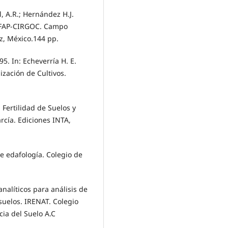
al, A.R.; Hernández H.J.
NIFAP-CIRGOC. Campo
z, México.144 pp.
95. In: Echeverría H. E.
lización de Cultivos.
 Fertilidad de Suelos y
arcía. Ediciones INTA,
de edafología. Colegio de
nalíticos para análisis de
 suelos. IRENAT. Colegio
ia del Suelo A.C