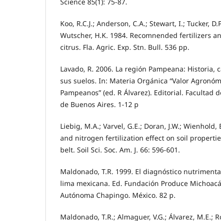
Science 85(1): 75-87.
Koo, R.C.J.; Anderson, C.A.; Stewart, I.; Tucker, D.P.
Wutscher, H.K. 1984. Recomnended fertilizers and
citrus. Fla. Agric. Exp. Stn. Bull. 536 pp.
Lavado, R. 2006. La región Pampeana: Historia, c
sus suelos. In: Materia Orgánica “Valor Agronó
Pampeanos” (ed. R Álvarez). Editorial. Facultad
de Buenos Aires. 1-12 p
Liebig, M.A.; Varvel, G.E.; Doran, J.W.; Wienhold,
and nitrogen fertilization effect on soil properti
belt. Soil Sci. Soc. Am. J. 66: 596-601.
Maldonado, T.R. 1999. El diagnóstico nutrimenta
lima mexicana. Ed. Fundación Produce Michoacá
Autónoma Chapingo. México. 82 p.
Maldonado, T.R.; Almaguer, V.G.; Álvarez, M.E.; R