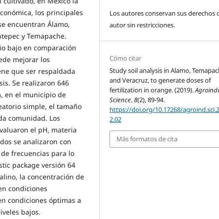
al cultivado, en México la
conómica, los principales
Los autores conservan sus derechos 
 se encuentran Álamo,
autor sin restricciones.
ontepec y Temapache.
io bajo en comparación
Cómo citar
ede mejorar los
Study soil analysis in Alamo, Temapa
tiene que ser respaldada
and Veracruz, to generate doses of
sis. Se realizaron 646
fertilization in orange. (2019).
Agroindu
, en el municipio de
Science
,
8
(2), 89-94.
atorio simple, el tamaño
https://doi.org/10.17268/agroind.sci.
ada comunidad. Los
2.02
evaluaron el pH, materia
Más formatos de cita
ados se analizaron con
 de frecuencias para lo
istic package versión 64
alino, la concentración de
en condiciones
n condiciones óptimas a
iveles bajos.