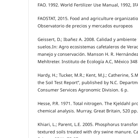
FAO. 1992. World Fertilizer Use Manual, 1992, IFA
FAOSTAT, 2015. Food and agriculture organizatio
Observatorio de precios y mercados europeos
Geissert, D.; Ibañez A. 2008. Calidad y ambiente 
suelos.In: Agro ecosistemas cafetaleros de Verac
manejo y conservación. Manson H. R. Hernández-Or
Mehltreter. Instituto de Ecología A.C, México 348
Hardy, H.; Tucker, M.R.; Kent, M.J.; Catherine, S
the Soil Test Report”, published by N.C. Departm
Consumer Services Agronomic Division. 6 p.
Hesse, P.R. 1971. Total nitrogen. The Kjeldahl pro
chemical analysis. Murray, Great Britain, 520 pp.
Khiari, L.; Parent, L.E. 2005. Phosphorus transfor
textured soils treated with dry swine manure. Ca