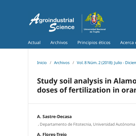
Actual
Archivos
Principios éticos
Acerca
Inicio
/
Archivos
/
Vol. 8 Núm. 2 (2018): Julio - Dici
Study soil analysis in Ala
doses of fertilization in or
A. Sastre-Decasa
,
Departamento de Fitotecnia, Universidad Autónoma
A. Flores-Trejo