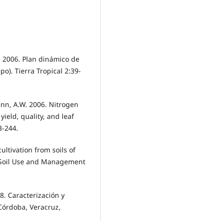
P. 2006. Plan dinámico de
po). Tierra Tropical 2:39-
ann, A.W. 2006. Nitrogen
yield, quality, and leaf
3-244.
ultivation from soils of
 Soil Use and Management
98. Caracterización y
 Córdoba, Veracruz,