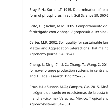
Bray, R.H.; Kurtz, L.T. 1945. Determination of tot
form of phosphorus in soil. Soil Science 59: 360-
Brito, F.L.; Rolim, M.M. 2005. Comportamento do 
fertirrigado com vinhaça. Agropecuária Técnica 
Carter, M.R. 2002. Soil quality for sustainable
Matter and Aggregation Interactions That mainta
Agronomy Journal 94: 38-47.
Cheng, J.; Ding, C.; Li, X.; Zhang, T.; Wang, X. 201
for navel orange production systems in central s
and Tillage Research 155: 225–232.
Cruz, H.L.; Suárez, M.G.; Campos, C.A. 2015. Din
nitrógeno del suelo en ecosistemas de la costa tr
mancha (cicolma), Veracruz, México. Tropical an
Agroecosystems: 347-361.