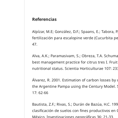
Referencias
Alpízar, M.E; González, D.F.; Spaans, E.; Tabora, 
fertilización para escalopine verde (Cucurbita pe
47.
Alva, A.K.; Paramasivam, S.; Obreza, T.A. Schum
best management practice for citrus tres I. Fruit 
nutritional status. Scientia Horticulturae 107: 23
Álvarez, R. 2001. Estimation of carbon losses by c
the Argentine Pampa using the Century Model.
17: 62-66
Bautista, Z.F.; Rivas, S.; Durán de Bazúa, H.C. 19
clasificación de suelos con fines productivos en
México. Investigaciones geográficas 36: 21-33.