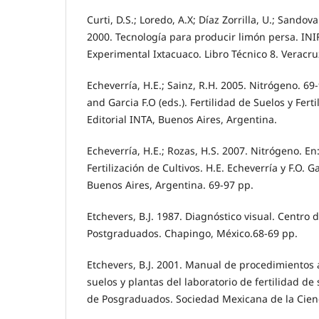
Curti, D.S.; Loredo, A.X; Díaz Zorrilla, U.; Sandov
2000. Tecnología para producir limón persa. I
Experimental Ixtacuaco. Libro Técnico 8. Veracru
Echeverría, H.E.; Sainz, R.H. 2005. Nitrógeno. 69-
and Garcia F.O (eds.). Fertilidad de Suelos y Ferti
Editorial INTA, Buenos Aires, Argentina.
Echeverría, H.E.; Rozas, H.S. 2007. Nitrógeno. En:
Fertilización de Cultivos. H.E. Echeverría y F.O. G
Buenos Aires, Argentina. 69-97 pp.
Etchevers, B.J. 1987. Diagnóstico visual. Centro 
Postgraduados. Chapingo, México.68-69 pp.
Etchevers, B.J. 2001. Manual de procedimientos a
suelos y plantas del laboratorio de fertilidad de
de Posgraduados. Sociedad Mexicana de la Cienc