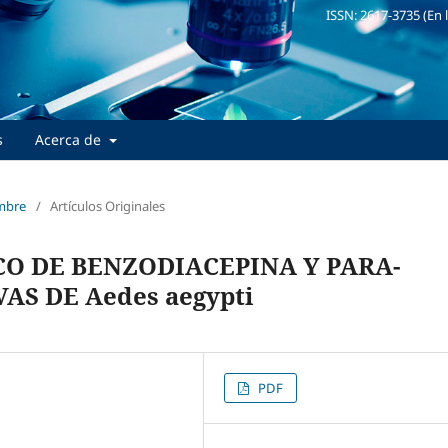
ISSN: 2617-3735 (En 
s
Acerca de
embre
/
Artículos Originales
O DE BENZODIACEPINA Y PARA-
S DE Aedes aegypti
PDF