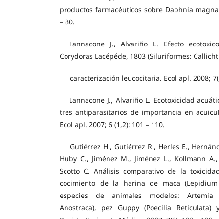
productos farmacéuticos sobre Daphnia magna. E
– 80.
Iannacone J., Alvariño L. Efecto ecotoxi
Corydoras Lacépéde, 1803 (Siluriformes: Callicht
caracterización leucocitaria. Ecol apl. 2008; 7(
Iannacone J., Alvariño L. Ecotoxicidad acuát
tres antiparasitarios de importancia en acuic
Ecol apl. 2007; 6 (1,2): 101 – 110.
Gutiérrez H., Gutiérrez R., Herles E., Hernán
Huby C., Jiménez M., Jiménez L., Kollmann A.,
Scotto C. Análisis comparativo de la toxicida
cocimiento de la harina de maca (Lepidium
especies de animales modelos: Artemia f
Anostraca), pez Guppy (Poecilia Reticulata)