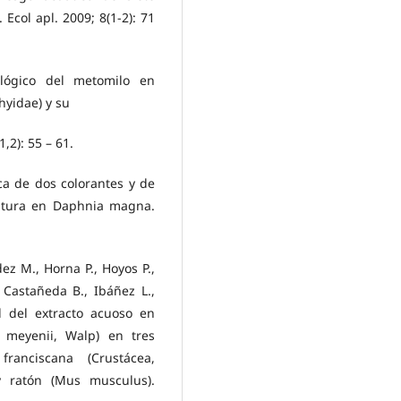
col apl. 2009; 8(1-2): 71
cológico del metomilo en
hyidae) y su
1,2): 55 – 61.
ica de dos colorantes y de
ultura en Daphnia magna.
dez M., Horna P., Hoyos P.,
 Castañeda B., Ibáñez L.,
d del extracto acuoso en
 meyenii, Walp) en tres
ranciscana (Crustácea,
 y ratón (Mus musculus).