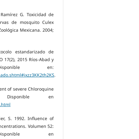
, Ramírez G. Toxicidad de
larvas de mosquito Culex
 Zoológica Mexicana. 2004;
ocolo estandarizado de
O 17(2), 2015 Ríos-Abad y
isponible en:
clado.shtml#ixzz3KK2th2KS
.
tment of severe Chloroquine
isponible en
.html
ier, S. 1992. Influence of
centrations. Volumen 52:
nible en