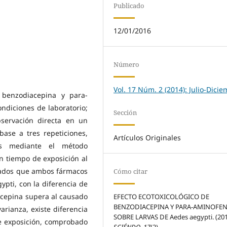
Publicado
12/01/2016
Número
Vol. 17 Núm. 2 (2014): Julio-Dici
a benzodiacepina y para-
ndiciones de laboratorio;
Sección
bservación directa en un
ase a tres repeticiones,
Artículos Originales
as mediante el método
un tiempo de exposición al
tados que ambos fármacos
Cómo citar
gypti, con la diferencia de
iacepina supera al causado
EFECTO ECOTOXICOLÓGICO DE
BENZODIACEPINA Y PARA-AMINOFE
arianza, existe diferencia
SOBRE LARVAS DE Aedes aegypti. (201
de exposición, comprobado