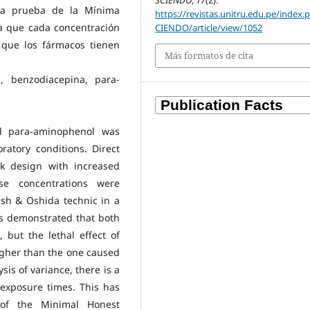
SCIÉNDO
,
17
(2).
la prueba de la Mínima
https://revistas.unitru.edu.pe/index.
ra que cada concentración
CIENDO/article/view/1052
r que los fármacos tienen
Más formatos de cita
i, benzodiacepina, para-
nd para-aminophenol was
atory conditions. Direct
k design with increased
se concentrations were
sh & Oshida technic in a
s demonstrated that both
 but the lethal effect of
igher than the one caused
is of variance, there is a
 exposure times. This has
of the Minimal Honest