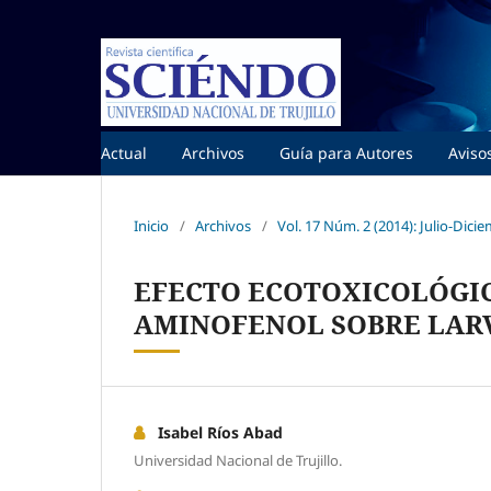
Actual
Archivos
Guía para Autores
Aviso
Inicio
/
Archivos
/
Vol. 17 Núm. 2 (2014): Julio-Dici
EFECTO ECOTOXICOLÓGIC
AMINOFENOL SOBRE LARVA
Isabel Ríos Abad
Universidad Nacional de Trujillo.