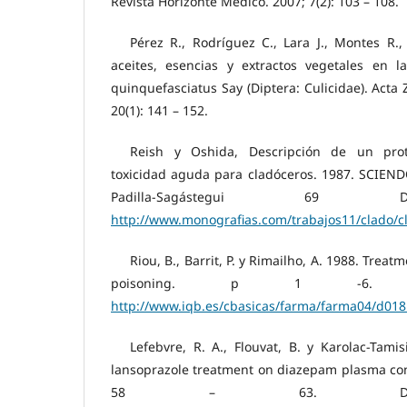
Revista Horizonte Médico. 2007; 7(2): 103 – 108.
Pérez R., Rodríguez C., Lara J., Montes R.
aceites, esencias y extractos vegetales en 
quinquefasciatus Say (Diptera: Culicidae). Acta
20(1): 141 – 152.
Reish y Oshida, Descripción de un prot
toxicidad aguda para cladóceros. 1987. SCIEND
Padilla-Sagástegui 69 D
http://www.monografias.com/trabajos11/clado/
Riou, B., Barrit, P. y Rimailho, A. 1988. Trea
poisoning. p 1 -6. D
http://www.iqb.es/cbasicas/farma/farma04/d018
Lefebvre, R. A., Flouvat, B. y Karolac-Tamis
lansoprazole treatment on diazepam plasma con
58 – 63. Dispo