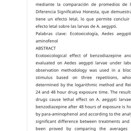
mediante la comparación de promedios de 
Diferencia Significativa Honesta, que demuest
tiene un efecto letal, lo que permite conclui
efecto letal sobre las larvas de A. aegypti.
Palabras clave: Ecotoxicología, Aedes aegypt
aminofenol
ABSTRACT
Ecotoxicological effect of benzodiazepine a
evaluated on Aedes aegypti larvae under labor
observation methodology was used in a bloc
stimulus based on three repetitions, who
determined by the logarithmic method and Rei
24 and 48 hour drug exposure time. The result
drugs cause lethal effect on A. aegypti larvae,
benzodiazepine after 48 hours of exposure is h
by para-aminophenol and according to the analys
significant difference between treatments and
been proved by comparing the averages 