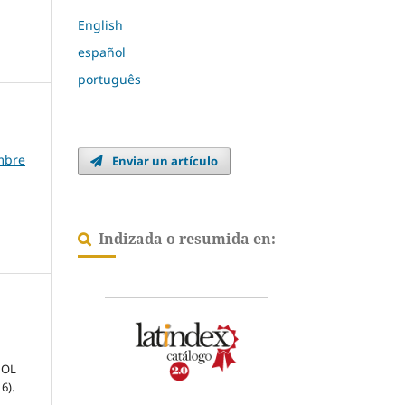
English
español
português
embre
Enviar un artículo
Indizada o resumida en:
NOL
6).