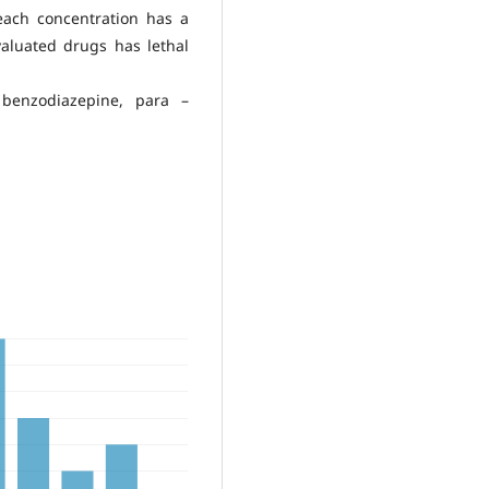
 each concentration has a
evaluated drugs has lethal
 benzodiazepine, para –