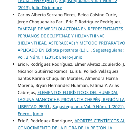
TRUXILLENSE (HUT)
,
Sagasteguiana: Vol. 1 Núm. 2
(2013): Julio-Diciembre
Carlos Alberto Serrano Flores, Belea Calsino Curie,
Jorge Choquenaira Pari, Eric F. Rodríguez Rodríguez,
TAMIZAJE DE WEDELOLACTONA EN REPRESENTANTES
PERUANOS DE ECLIPTINAE Y HELIANTHINAE
(HELIANTHEAE, ASTERACEAE) Y MÉTODO PREPARATIVO
APLICADO EN Eclipta prostrata (L.) L.
,
Sagasteguiana:
Vol. 3 Núm. 1 (2015): Enero-Junio
Eric F. Rodríguez Rodríguez, Elmer Alvítez Izquierdo, J.
Nicanor Gutiérrez Ramos, Luis E. Pollack Velásquez,
Santos Karina Chuquilin Morales, Almendra Horna
Moreno, Bryan Hernández Huamán, Fátima Y. Arias
Cabrejos,
ELEMENTOS FLORÍSTICOS DEL HUMEDAL
LAGUNA MANCOCHE, PROVINCIA CHEPÉN, REGIÓN LA
LIBERTAD, PERÚ
,
Sagasteguiana: Vol. 9 Núm. 1 (2021):
Enero - Junio
Eric F. Rodríguez Rodríguez,
APORTES CIENTÍFICOS AL
CONOCIMIENTO DE LA FLORA DE LA REGIÓN LA