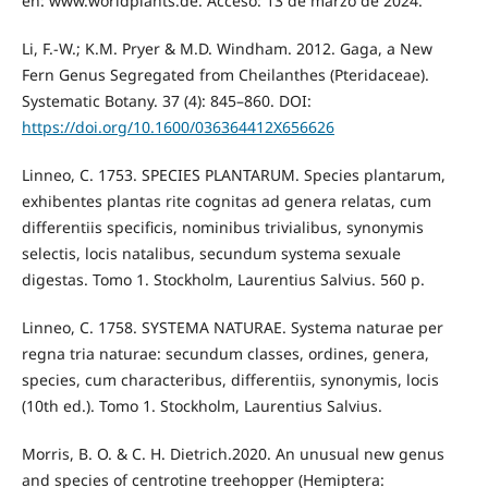
en: www.worldplants.de. Acceso: 13 de marzo de 2024.
Li, F.-W.; K.M. Pryer & M.D. Windham. 2012. Gaga, a New
Fern Genus Segregated from Cheilanthes (Pteridaceae).
Systematic Botany. 37 (4): 845–860. DOI:
https://doi.org/10.1600/036364412X656626
Linneo, C. 1753. SPECIES PLANTARUM. Species plantarum,
exhibentes plantas rite cognitas ad genera relatas, cum
differentiis specificis, nominibus trivialibus, synonymis
selectis, locis natalibus, secundum systema sexuale
digestas. Tomo 1. Stockholm, Laurentius Salvius. 560 p.
Linneo, C. 1758. SYSTEMA NATURAE. Systema naturae per
regna tria naturae: secundum classes, ordines, genera,
species, cum characteribus, differentiis, synonymis, locis
(10th ed.). Tomo 1. Stockholm, Laurentius Salvius.
Morris, B. O. & C. H. Dietrich.2020. An unusual new genus
and species of centrotine treehopper (Hemiptera: