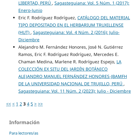
LIBERTAD, PERÚ
,
Sagasteguiana: Vol. 5 Núm. 1 (2017):
Enero-Junio
Eric F. Rodríguez Rodríguez,
CATÁLOGO DEL MATERIAL
TIPO DEPOSITADO EN EL HERBARIUM TRUXILLENSE
(HUT)
,
Sagasteguiana: Vol. 4 Núm. 2 (2016): Julio-
Diciembre
Alejandro M. Fernández Honores, José N. Gutiérrez
Ramos, Eric F. Rodríguez Rodríguez, Mercedes E.
Chaman Medina, Marlene R. Rodríguez Espejo,
LA
COLECCIÓN EX SITU DEL JARDÍN BOTÁNICO
ALEJANDRO MANUEL FERNÁNDEZ HONORES-JBAMFH
DE LA UNIVERSIDAD NACIONAL DE TRUJILLO, PERÚ
,
Sagasteguiana: Vol. 11 Núm. 2 (2023): Julio - Diciembre
<<
<
1
2
3
4
5
>
>>
Información
Para lectores/as