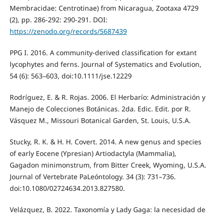
Membracidae: Centrotinae) from Nicaragua, Zootaxa 4729
(2), pp. 286-292: 290-291. DOI:
https://zenodo.org/records/5687439
PPG I. 2016. A community-derived classification for extant
lycophytes and ferns. Journal of Systematics and Evolution,
54 (6): 563–603, doi:10.1111/jse.12229
Rodríguez, E. & R. Rojas. 2006. El Herbarío: Administración y
Manejo de Colecciones Botánicas. 2da. Edic. Edit. por R.
Vásquez M., Missouri Botanical Garden, St. Louis, U.S.A.
Stucky, R. K. & H. H. Covert. 2014. A new genus and species
of early Eocene (Ypresian) Artiodactyla (Mammalia),
Gagadon minimonstrum, from Bitter Creek, Wyoming, U.S.A.
Journal of Vertebrate PaLeóntology. 34 (3): 731–736.
doi:10.1080/02724634.2013.827580.
Velázquez, B. 2022. Taxonomía y Lady Gaga: la necesidad de