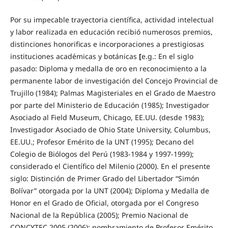
Por su impecable trayectoria científica, actividad intelectual
y labor realizada en educación recibió numerosos premios,
distin­ciones honorificas e incorporaciones a prestigiosas
instituciones académicas y botánicas
[
e.g.: En el siglo
pasado: Diploma y medalla de oro en reconocimiento a la
permanente labor de investigación del Concejo Provincial de
Trujillo (1984); Palmas Magisteriales en el Grado de Maestro
por parte del Ministerio de Educación (1985); Investigador
Asociado al Field Museum, Chicago, EE.UU. (desde 1983);
Investigador Asociado de Ohio State University, Columbus,
EE.UU.; Profesor Emérito de la UNT (1995); Decano del
Colegio de Biólogos del Perú (1983-1984 y 1997-1999);
considerado el Científico del Mi­lenio (2000). En el presente
siglo: Distinción de Primer Grado del Libertador “Simón
Bolívar” otorgada por la UNT (2004); Diploma y Medalla de
Honor en el Grado de Oficial, otorgada por el Congreso
Nacional de la República (2005); Premio Nacio­nal de
CONCYTEC 2005 (2006); nombramiento de Profesor Emérito