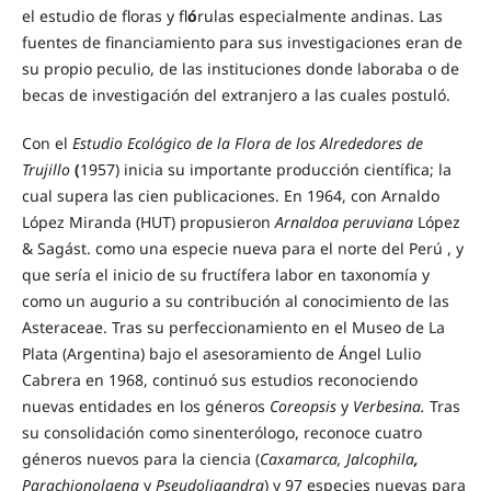
el estudio de floras y fl
ó
rulas especialmente andinas. Las
fuentes de financiamiento para sus investigaciones eran de
su propio peculio, de las instituciones donde laboraba o de
becas de investigación del extranjero a las cuales postuló.
Con el
Estudio Ecológico de la Flora de los Alrededores de
Trujillo
(
1957) inicia su importante producción científica; la
cual supera las cien publicaciones. En 1964, con Arnaldo
López Miranda (HUT) propusieron
Arnaldoa peruviana
López
& Sagást. como una especie nueva para el norte del Perú , y
que sería el inicio de su fructífera labor en taxonomía y
como un augurio a su contribución al conocimiento de las
Asteraceae. Tras su perfeccionamiento en el Museo de La
Plata (Argentina) bajo el asesoramiento de Ángel Lulio
Cabrera en 1968, continuó sus estudios reconociendo
nuevas entidades en los géneros
Coreopsis
y
Verbesina.
Tras
su consolidación como sinenterólogo, reconoce cuatro
géneros nuevos para la ciencia (
Caxamarca, Jalcophila
,
Parachionolaena
y
Pseudoligandra
) y 97 especies nuevas para