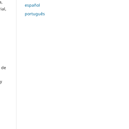
a,
español
ial,
português
o de
 y