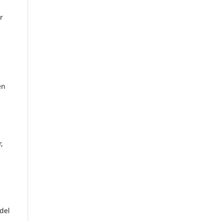
r
en
,
del