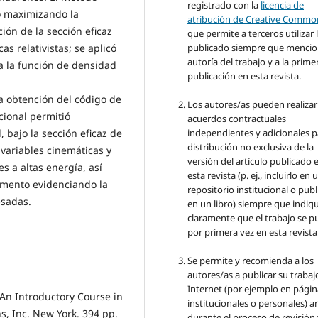
registrado con la
licencia de
do maximizando la
atribución de Creative Commo
ón de la sección eficaz
que permite a terceros utilizar 
as relativistas; se aplicó
publicado siempre que mencio
autoría del trabajo y a la prime
na la función de densidad
publicación en esta revista.
la obtención del código de
Los autores/as pueden realizar
ional permitió
acuerdos contractuales
 bajo la sección eficaz de
independientes y adicionales p
distribución no exclusiva de la
 variables cinemáticas y
versión del artículo publicado 
es a altas energía, así
esta revista (p. ej., incluirlo en 
omento evidenciando la
repositorio institucional o publ
esadas.
en un libro) siempre que indiq
claramente que el trabajo se p
por primera vez en esta revista
Se permite y recomienda a los
autores/as a publicar su trabaj
Internet (por ejemplo en págin
 An Introductory Course in
institucionales o personales) a
s, Inc. New York. 394 pp.
durante el proceso de revisión