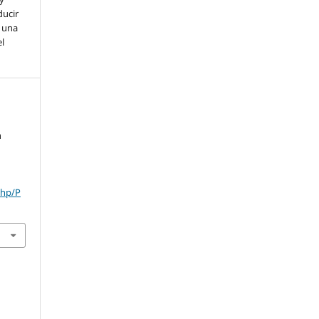
ducir
a una
l
n
php/P