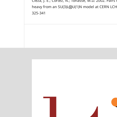
Cieza, J. E.; Cortez, N.; Tonasse, M.D. 2002. Pair
heavy from an SU(3)L⨂U(1)N model at CERN LCH.
325-341