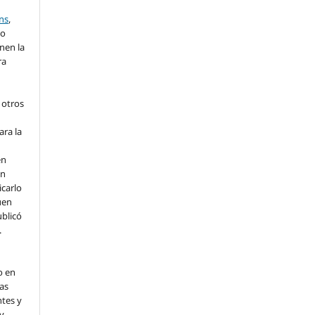
ns
,
lo
nen la
ra
 otros
ara la
en
un
icarlo
uen
ublicó
.
o en
as
ntes y
 y