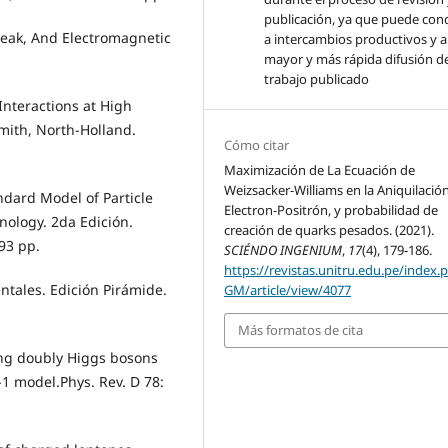
publicación, ya que puede con
Weak, And Electromagnetic
a intercambios productivos y 
mayor y más rápida difusión de
trabajo publicado
Interactions at High
Smith, North-Holland.
Cómo citar
Maximización de La Ecuación de
Weizsacker-Williams en la Aniquilació
ndard Model of Particle
Electron-Positrón, y probabilidad de
ology. 2da Edición.
creación de quarks pesados. (2021).
93 pp.
SCIÉNDO INGENIUM
,
17
(4), 179-186.
https://revistas.unitru.edu.pe/index.
ntales. Edición Pirámide.
GM/article/view/4077
Más formatos de cita
bing doubly Higgs bosons
3-1 model.Phys. Rev. D 78: