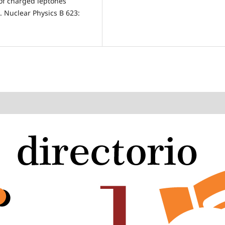
s of charged leptones
 Nuclear Physics B 623: