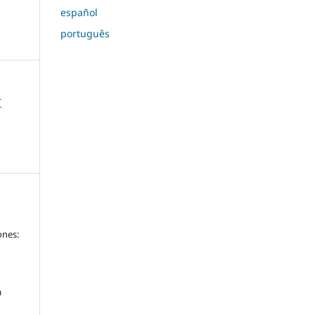
español
português
T
a
ones:
a