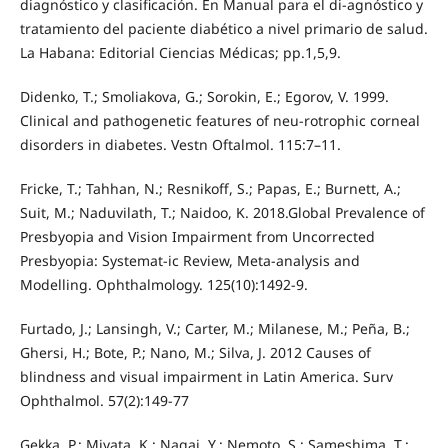
diagnóstico y clasificación. En Manual para el di-agnóstico y
tratamiento del paciente diabético a nivel primario de salud.
La Habana: Editorial Ciencias Médicas; pp.1,5,9.
Didenko, T.; Smoliakova, G.; Sorokin, E.; Egorov, V. 1999.
Clinical and pathogenetic features of neu-rotrophic corneal
disorders in diabetes. Vestn Oftalmol. 115:7–11.
Fricke, T.; Tahhan, N.; Resnikoff, S.; Papas, E.; Burnett, A.;
Suit, M.; Naduvilath, T.; Naidoo, K. 2018.Global Prevalence of
Presbyopia and Vision Impairment from Uncorrected
Presbyopia: Systemat-ic Review, Meta-analysis and
Modelling. Ophthalmology. 125(10):1492-9.
Furtado, J.; Lansingh, V.; Carter, M.; Milanese, M.; Peña, B.;
Ghersi, H.; Bote, P.; Nano, M.; Silva, J. 2012 Causes of
blindness and visual impairment in Latin America. Surv
Ophthalmol. 57(2):149-77
Gekka, P.; Miyata, K.; Nagai, Y.; Nemoto, S.; Sameshima, T.;