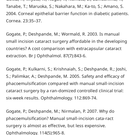
Tanabe, T.; Maruoka, S.; Nakahara, M.; Ka-to, S.; Amano, S.
2004. Corneal epithelial barrier function in diabetic patients.
Cornea. 23:35–37.
Gogate, P.; Deshpande, M.; Wormald, R. 2003. Is manual
small incision cataract surgery affordable in the developing
countries? A cost comparison with extracapsular cataract
extraction. Br J Ophthalmol. 87(7):843-6.
Gogate, P.; Kulkarni, S.; Krishnaiah, S.; Deshpande, R.; Joshi,
S.; Palimkar, A.; Deshpande, M. 2005. Safety and efficacy of
phacoemulsification compared with manual small-incision
cataract surgery by a ran-domized controlled clinical trial:
six-week results. Ophthalmology. 112:869-74.
Gogate, P.; Deshpande, M.; Nirmalan, P. 2007. Why do
phacoemulsification? Manual small-incision cata-ract
surgery is almost as effective, but less expensive.
Ophthalmology. 114(5):965-8.