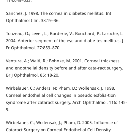
114:649–653.
Sanchez, J. 1998. The cornea in diabetes mellitus. Int
Ophthalmol Clin. 38:19–36.
Touzeau, O.; Levet, L.; Borderie, V.; Bouchard, P.; Laroche, L.
2004. Anterior segment of the eye and diabe-tes mellitus. J
Fr Ophthalmol. 27:859–870.
Ventura, A.; Walti, R.; Bohnke, M. 2001. Corneal thickness
and endothelial density before and after cata-ract surgery.
Br J Ophthalmol. 85; 18-20.
Wirbelauer, C.; Anders, N; Pham, D.; Wollensak, J. 1998.
Corneal endothelial cell changes in pseudo exfolia-tion
syndrome after cataract surgery. Arch Ophthalmol. 116: 145-
9.
Wirbelauer, C.; Wollensak, J.; Pham, D. 2005. Influence of
Cataract Surgery on Corneal Endothelial Cell Density