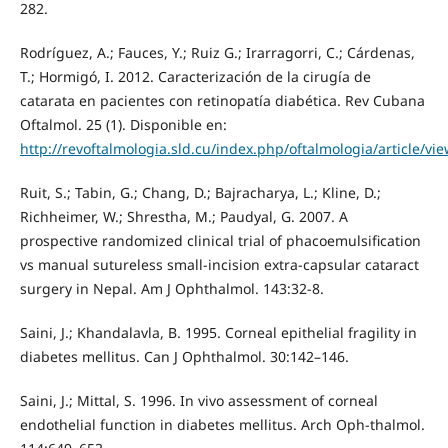
282.
Rodríguez, A.; Fauces, Y.; Ruiz G.; Irarragorri, C.; Cárdenas,
T.; Hormigó, I. 2012. Caracterización de la cirugía de
catarata en pacientes con retinopatía diabética. Rev Cubana
Oftalmol. 25 (1). Disponible en:
http://revoftalmologia.sld.cu/index.php/oftalmologia/article/vie
Ruit, S.; Tabin, G.; Chang, D.; Bajracharya, L.; Kline, D.;
Richheimer, W.; Shrestha, M.; Paudyal, G. 2007. A
prospective randomized clinical trial of phacoemulsification
vs manual sutureless small-incision extra-capsular cataract
surgery in Nepal. Am J Ophthalmol. 143:32-8.
Saini, J.; Khandalavla, B. 1995. Corneal epithelial fragility in
diabetes mellitus. Can J Ophthalmol. 30:142–146.
Saini, J.; Mittal, S. 1996. In vivo assessment of corneal
endothelial function in diabetes mellitus. Arch Oph-thalmol.