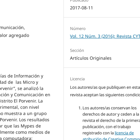
2017-08-11
omunicación,
Número
Valor agregado
Vol. 12 Núm. 3 (2016): Revista CY
Sección
Artículos Originales
gías de Información y
Licencia
dad de las Micro y
Los autores/as que publiquen en est
venir”, se analizó la
mación y Comunicación en
revista aceptan las siguientes condici
trito El Porvenir. La
rimental, con nivel
Los autores/as conservan los
omo muestra a un grupo
derechos de autor y ceden a la
 Porvenir. Los resultados
revista el derecho de la primer
ar que las Mypes de
publicación, con el trabajo
ipalmente como medios de
registrado con la
licencia de
la computadora;
atribución de Creative Commo