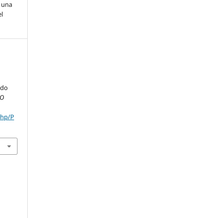
a una
l
ado
DO
php/P