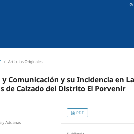
Gu
T
/
Artículos Originales
 y Comunicación y su Incidencia en L
 de Calzado del Distrito El Porvenir
PDF
ia y Aduanas
Publicado