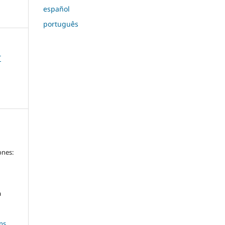
español
português
T
a
ones:
a
ns
,