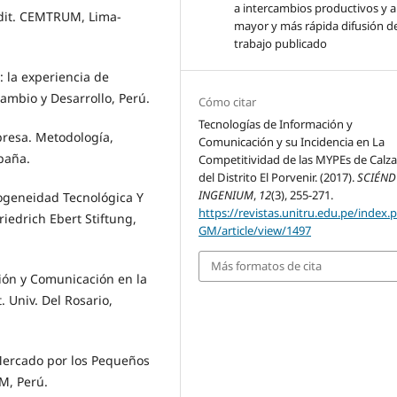
a intercambios productivos y 
Edit. CEMTRUM, Lima-
mayor y más rápida difusión de
trabajo publicado
o: la experiencia de
Cambio y Desarrollo, Perú.
Cómo citar
Tecnologías de Información y
presa. Metodología,
Comunicación y su Incidencia en La
spaña.
Competitividad de las MYPEs de Calz
del Distrito El Porvenir. (2017).
SCIÉN
INGENIUM
,
12
(3), 255-271.
ogeneidad Tecnológica Y
https://revistas.unitru.edu.pe/index.
riedrich Ebert Stiftung,
GM/article/view/1497
Más formatos de cita
ión y Comunicación en la
 Univ. Del Rosario,
 Mercado por los Pequeños
M, Perú.