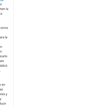
lo
nen la
ra
 otros
ara la
en
un
icarlo
uen
ublicó
.
o en
as
ntes y
 y
ducir