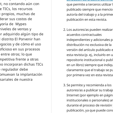
et, no contando aún con
que permite a terceros utilizar 
 TICs, los recursos
publicado siempre que mencio
te propios, muchas de
autoría del trabajo y a la prime
erar sus costos de
publicación en esta revista.
ayoría de Mypes
niveles de ventas y
Los autores/as pueden realizar
 adquirido algún tipo de
acuerdos contractuales
distrito El Porvenir han
independientes y adicionales p
egocios y de cómo el uso
distribución no exclusiva de la
ficioso en sus procesos
versión del artículo publicado 
 entre otros; lo que
esta revista (p. ej., incluirlo en 
petitiva frente a otras
repositorio institucional o publ
no incorporan dichas TICs
en un libro) siempre que indiq
e regulador debe
claramente que el trabajo se p
promuevan la implantación
por primera vez en esta revista
esariales de nuestra
Se permite y recomienda a los
autores/as a publicar su trabaj
Internet (por ejemplo en págin
institucionales o personales) a
durante el proceso de revisión
publicación, ya que puede con