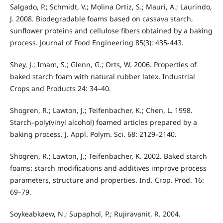
Salgado, P.; Schmidt, V.; Molina Ortiz, S.; Mauri, A.; Laurindo,
J. 2008. Biodegradable foams based on cassava starch,
sunflower proteins and cellulose fibers obtained by a baking
process. Journal of Food Engineering 85(3): 435-443.
Shey, J.; Imam, S.; Glenn, G.; Orts, W. 2006. Properties of
baked starch foam with natural rubber latex. Industrial
Crops and Products 24: 34–40.
Shogren, R.; Lawton, J.; Teifenbacher, K.; Chen, L. 1998.
Starch–poly(vinyl alcohol) foamed articles prepared by a
baking process. J. Appl. Polym. Sci. 68: 2129–2140.
Shogren, R.; Lawton, J.; Teifenbacher, K. 2002. Baked starch
foams: starch modifications and additives improve process
parameters, structure and properties. Ind. Crop. Prod. 16:
69–79.
Soykeabkaew, N.; Supaphol, P.; Rujiravanit, R. 2004.