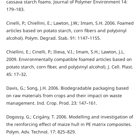
cassava starch foams. Journal of Polymer Environment 14:
179–183.
Cinelli, P.; Chiellini, E.; Lawton, J.W.; Imam, S.H. 2006. Foamed
articles based on potato starch, corn fibers and poly(vinyl
alcohol). Polym. Degrad. Stab. 91: 1147–1155.
Chiellini, E.; Cinelli, P.; Ilieva, V.I.; Imam, S.H.; Lawton, J.L.
2009. Environmentally compatible foamed articles based on
potato starch, corn fiber, and poly(vinyl alcohol). J. Cell. Plast.
45: 17–32.
Davis, G.; Song, J.H. 2006. Biodegradable packaging based
on raw materials from crops and their impact on waste
management. Ind. Crop. Prod. 23: 147–161.
Dogossy, G.; Czigány, T. 2006. Modelling and investigation of
the reinforcing effect of maize hull in PE matrix composites.
Polym. Adv. Technol. 17: 825–829.