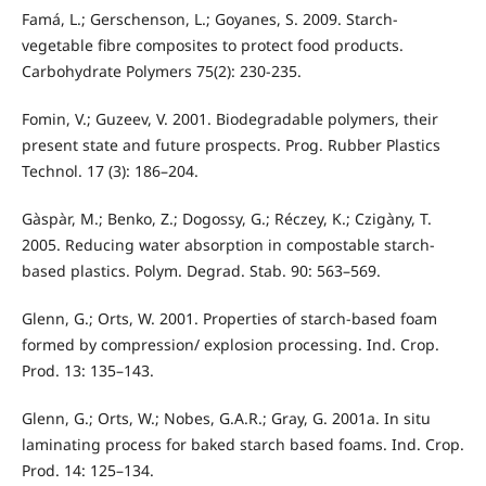
Famá, L.; Gerschenson, L.; Goyanes, S. 2009. Starch-
vegetable fibre composites to protect food products.
Carbohydrate Polymers 75(2): 230-235.
Fomin, V.; Guzeev, V. 2001. Biodegradable polymers, their
present state and future prospects. Prog. Rubber Plastics
Technol. 17 (3): 186–204.
Gàspàr, M.; Benko, Z.; Dogossy, G.; Réczey, K.; Czigàny, T.
2005. Reducing water absorption in compostable starch-
based plastics. Polym. Degrad. Stab. 90: 563–569.
Glenn, G.; Orts, W. 2001. Properties of starch-based foam
formed by compression/ explosion processing. Ind. Crop.
Prod. 13: 135–143.
Glenn, G.; Orts, W.; Nobes, G.A.R.; Gray, G. 2001a. In situ
laminating process for baked starch based foams. Ind. Crop.
Prod. 14: 125–134.