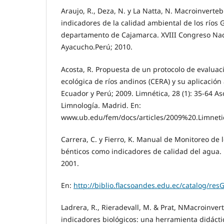
Araujo, R., Deza, N. y La Natta, N. Macroinvert
indicadores de la calidad ambiental de los ríos
departamento de Cajamarca. XVIII Congreso Naci
Ayacucho.Perú; 2010.
Acosta, R. Propuesta de un protocolo de evaluaci
ecológica de ríos andinos (CERA) y su aplicación
Ecuador y Perú; 2009. Limnética, 28 (1): 35-64 A
Limnología. Madrid. En:
www.ub.edu/fem/docs/articles/2009%20.Limneti
Carrera, C. y Fierro, K. Manual de Monitoreo de
bénticos como indicadores de calidad del agua. 
2001.
En:
http://biblio.flacsoandes.edu.ec/catalog/re
Ladrera, R., Rieradevall, M. & Prat, NMacroinve
indicadores biológicos: una herramienta didáctic