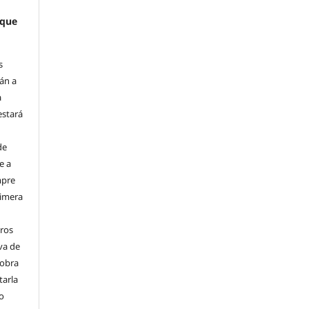
 que
s
án a
a
estará
de
e a
mpre
rimera
ros
va de
 obra
tarla
 o