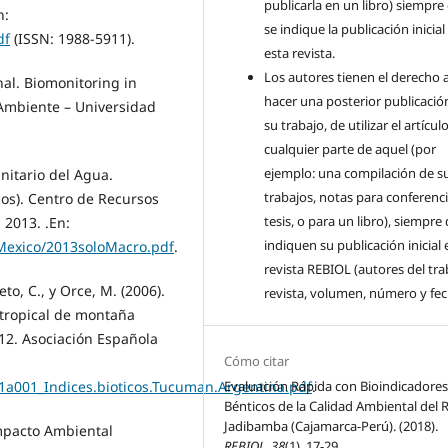
publicarla en un libro) siempre
n:
se indique la publicación inicial
df
(ISSN: 1988-5911).
esta revista.
Los autores tienen el derecho 
al. Biomonitoring in
hacer una posterior publicació
 Ambiente – Universidad
su trabajo, de utilizar el artícul
cualquier parte de aquel (por
ejemplo: una compilación de s
itario del Agua.
trabajos, notas para conferenci
os). Centro de Recursos
tesis, o para un libro), siempre
2013. .En:
indiquen su publicación inicial 
exico/2013soloMacro.pdf
.
revista REBIOL (autores del tra
to, C., y Orce, M. (2006).
revista, volumen, número y fec
btropical de montaña
012. Asociación Española
Cómo citar
1a001_Indices.bioticos.Tucuman.Argentina.pdf
.
Evaluación Rápida con Bioindicadore
Bénticos de la Calidad Ambiental del 
Jadibamba (Cajamarca-Perú). (2018).
mpacto Ambiental
REBIOL
,
38
(1), 17-29.