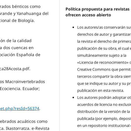
ebrados bénticos como
Política propuesta para revistas
 Grande y Yanahuanga del
ofrecen acceso abierto
onal de Biología.
Los autores/as conservarán su
derechos de autor y garantizar
ón de la calidad
la revista el derecho de primer
 a dos cuencas en
publicación de su obra, el cual 
sociación Española de
simultáneamente sujeto a la
«Licencia de reconocimiento» 
ca28Acosta.pdf.
Creative Commons que permit
terceros compartir la obra sie
 los Macroinvertebrados
que se indique su autor y su p
Ecociencia. Ecuador;
publicación en esta revista.
Los autores podrán adoptar ot
acuerdos de licencia no exclusi
sGet.php?resId=56374
.
distribución de la versión de la
publicada (por ejemplo, deposi
rtebrados acuáticos como
en un repositorio institucional
a. Ikastorratza. e-Revista