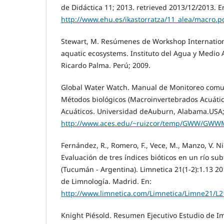
de Didáctica 11; 2013. retrieved 2013/12/2013. E
http://www.ehu.es/ikastorratza/11_alea/macro.p
Stewart, M. Resúmenes de Workshop Internation
aquatic ecosystems. Instituto del Agua y Medio
Ricardo Palma. Perú; 2009.
Global Water Watch. Manual de Monitoreo comun
Métodos biológicos (Macroinvertebrados Acuátic
Acuáticos. Universidad deAuburn, Alabama.USA; 
http://www.aces.edu/~ruizcor/temp/GWW/GWWM
Fernández, R., Romero, F., Vece, M., Manzo, V. Nie
Evaluación de tres índices bióticos en un río su
(Tucumán - Argentina). Limnetica 21(1-2):1.13 2
de Limnología. Madrid. En:
http://www.limnetica.com/Limnetica/Limne21/L2
Knight Piésold. Resumen Ejecutivo Estudio de I