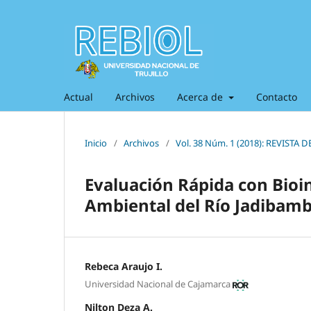
Actual
Archivos
Acerca de
Contacto
Inicio
/
Archivos
/
Vol. 38 Núm. 1 (2018): REVISTA
Evaluación Rápida con Bioin
Ambiental del Río Jadibam
Rebeca Araujo I.
Universidad Nacional de Cajamarca
Nilton Deza A.