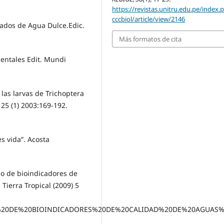
https://revistas.unitru.edu.pe/index.
cccbiol/article/view/2146
rados de Agua Dulce.Edic.
Más formatos de cita
nentales Edit. Mundi
 las larvas de Trichoptera
25 (1) 2003:169-192.
es vida”. Acosta
ejo de bioindicadores de
Tierra Tropical (2009) 5
ANEJO%20DE%20BIOINDICADORES%20DE%20CALIDAD%20DE%20AGUA