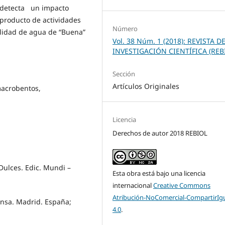
e detecta un impacto
 producto de actividades
Número
alidad de agua de “Buena”
Vol. 38 Núm. 1 (2018): REVISTA D
INVESTIGACIÓN CIENTÍFICA (REB
Sección
Artículos Originales
macrobentos,
Licencia
Derechos de autor 2018 REBIOL
 Dulces. Edic. Mundi –
Esta obra está bajo una licencia
internacional
Creative Commons
Atribución-NoComercial-CompartirIg
ensa. Madrid. España;
4.0
.