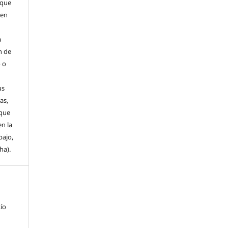
 que
 en
a
n de
o o
us
as,
 que
en la
bajo,
ha).
s
Río