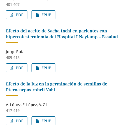
401-407
PDF
EPUB
Efecto del aceite de Sacha Inchi en pacientes con
hipercolesterolemia del Hospital I Naylamp – Essalud
Jorge Ruiz
409-415
PDF
EPUB
Efecto de la luz en la germinación de semillas de
Pterocarpus rohrii Vahl
A. López, E. López, A. Gil
417-419
PDF
EPUB