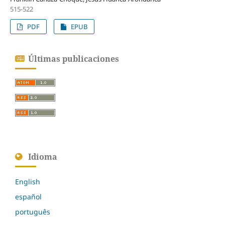
515-522
PDF
EPUB
Últimas publicaciones
Idioma
English
español
português