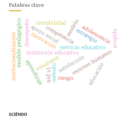
Palabras clave
modelo
modelo pedagógico
desempeño
rentabilidad
apoyo social
adolescencia
competencia
estrategia
acogida
motivación
institucionalización
servicio educativo
recursos humanos
institución educativa
satisfacción
estudiante
aprendizaje
educación
método
niif s1
riesgo
SCIÉNDO