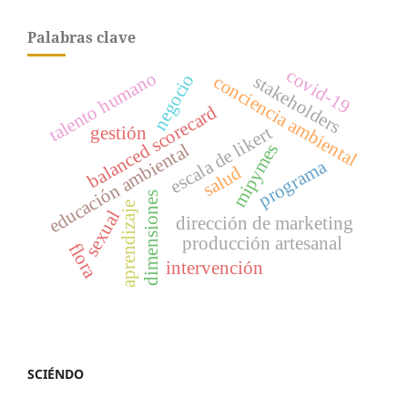
Palabras clave
covid-19
talento humano
negocio
stakeholders
conciencia ambiental
balanced scorecard
escala de likert
gestión
educación ambiental
mipymes
programa
salud
dimensiones
aprendizaje
sexual
dirección de marketing
producción artesanal
flora
intervención
SCIÉNDO