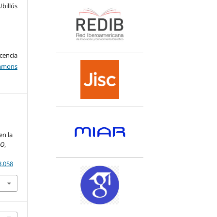
billús
encia
mons
en la
DO
,
3.058