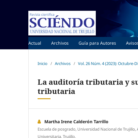
Actual
Archivos
Guía para Autores
Aviso
Inicio
/
Archivos
/
Vol. 26 Núm. 4 (2023): Octubre-
La auditoría tributaria y s
tributaria
Martha Irene Calderón Tarrillo
Escuela de posgrado, Universidad Nacional de Trujillo, A
Universitaria, Trujillo.