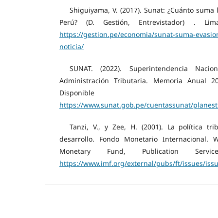
Shiguiyama, V. (2017). Sunat: ¿Cuánto suma l
Perú? (D. Gestión, Entrevistador) . Lim
https://gestion.pe/economia/sunat-suma-evasion
noticia/
SUNAT. (2022). Superintendencia Nac
Administración Tributaria. Memoria Anual 2
Disponibl
https://www.sunat.gob.pe/cuentassunat/planes
Tanzi, V., y Zee, H. (2001). La política tr
desarrollo. Fondo Monetario Internacional. W
Monetary Fund, Publication Servic
https://www.imf.org/external/pubs/ft/issues/iss