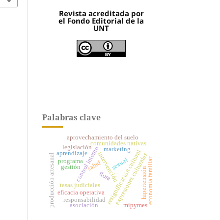
Revista acreditada por
el Fondo Editorial de la
UNT
Palabras clave
aprovechamiento del suelo
comunidades nativas
legislación
control interno
marketing
resignificación cultural
aprendizaje
intervención
expresiones culturales
producción artesanal
economía familiar
sexual
programa
salud
gestión
hipertensión
flora
tasas judiciales
eficacia operativa
responsabilidad
asociación
mipymes