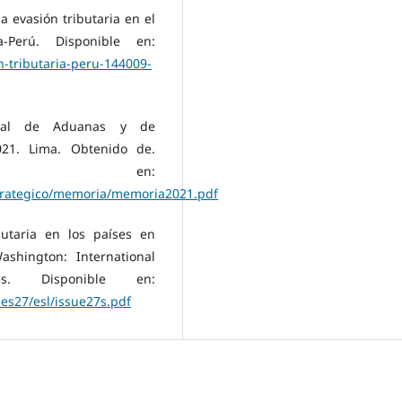
a evasión tributaria en el
a-Perú. Disponible en:
-tributaria-peru-144009-
ional de Aduanas y de
021. Lima. Obtenido de.
e en:
trategico/memoria/memoria2021.pdf
ibutaria en los países en
ashington: International
es. Disponible en:
ues27/esl/issue27s.pdf