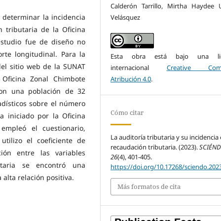
Calderón Tarrillo, Mirtha Haydee U
e determinar la incidencia
Velásquez
n tributaria de la Oficina
estudio fue de diseño no
rte longitudinal. Para la
Esta obra está bajo una lic
del sitio web de la SUNAT
internacional
Creative Com
 Oficina Zonal Chimbote
Atribución 4.0
.
con una población de 32
adísticos sobre el número
Cómo citar
va iniciado por la Oficina
empleó el cuestionario,
La auditoría tributaria y su incidencia 
tilizo el coeficiente de
recaudación tributaria. (2023).
SCIÉN
ión entre las variables
26
(4), 401-405.
butaria se encontró una
https://doi.org/10.17268/sciendo.202
 alta relación positiva.
Más formatos de cita