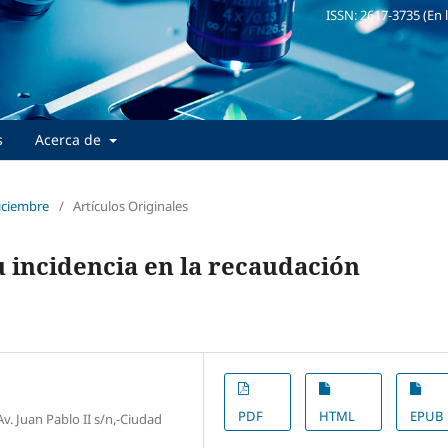
ISSN: 2617-3735 (En 
s
Acerca de
Diciembre
/
Artículos Originales
u incidencia en la recaudación
PDF
HTML
EPUB
v. Juan Pablo II s/n,-Ciudad