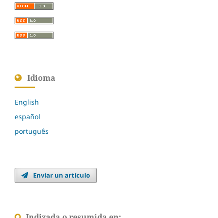
Idioma
English
español
português
Enviar un artículo
Indizada o resumida en: