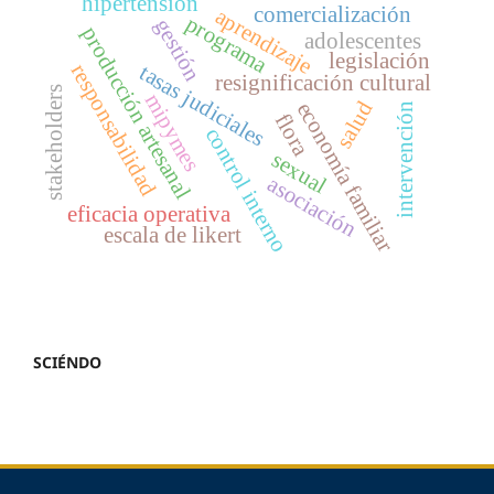
hipertensión
comercialización
aprendizaje
programa
gestión
producción artesanal
adolescentes
legislación
responsabilidad
tasas judiciales
resignificación cultural
stakeholders
mipymes
salud
economía familiar
intervención
flora
control interno
sexual
asociación
eficacia operativa
escala de likert
SCIÉNDO