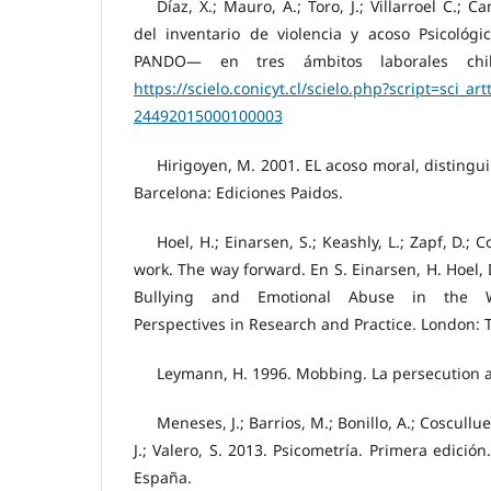
Díaz, X.; Mauro, A.; Toro, J.; Villarroel C.; 
del inventario de violencia y acoso Psicológi
PANDO— en tres ámbitos laborales chil
https://scielo.conicyt.cl/scielo.php?script=sci_a
24492015000100003
Hirigoyen, M. 2001. EL acoso moral, distingui
Barcelona: Ediciones Paidos.
Hoel, H.; Einarsen, S.; Keashly, L.; Zapf, D.; 
work. The way forward. En S. Einarsen, H. Hoel, 
Bullying and Emotional Abuse in the Wor
Perspectives in Research and Practice. London: T
Leymann, H. 1996. Mobbing. La persecution au 
Meneses, J.; Barrios, M.; Bonillo, A.; Coscullue
J.; Valero, S. 2013. Psicometría. Primera edició
España.