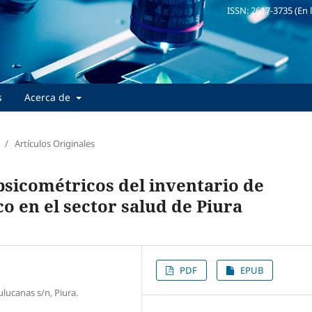
ISSN: 2617-3735 (En 
s
Acerca de
/
Artículos Originales
psicométricos del inventario de
co en el sector salud de Piura
PDF
EPUB
ulucanas s/n, Piura.