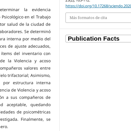
23
(2), 105-112.
https://doi.org/10.17268/sciendo.202
eterminar la evidencia
 Psicológico en el Trabajo
Más formatos de cita
tor salud de la ciudad de
laboradores. Se determinó
ura interna por medio del
dices de ajuste adecuados,
 ítems del inventario con
de la Violencia y acoso
 compañeros valores entre
lo trifactorial; Asimismo,
d por estructura interna
ncia de Violencia y acoso
ción a sus compañeros de
ad aceptable, quedando
iedades de psicométricas
vestigada. Finalmente, se
ero.