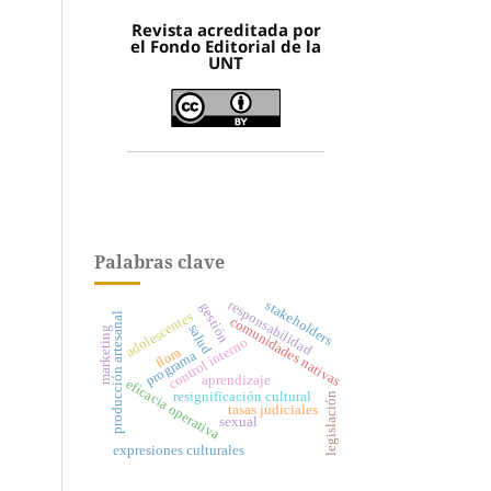
Revista acreditada por
el Fondo Editorial de la
UNT
Palabras clave
stakeholders
responsabilidad
gestión
adolescentes
producción artesanal
comunidades nativas
salud
marketing
control interno
flora
programa
aprendizaje
eficacia operativa
resignificación cultural
legislación
tasas judiciales
sexual
expresiones culturales