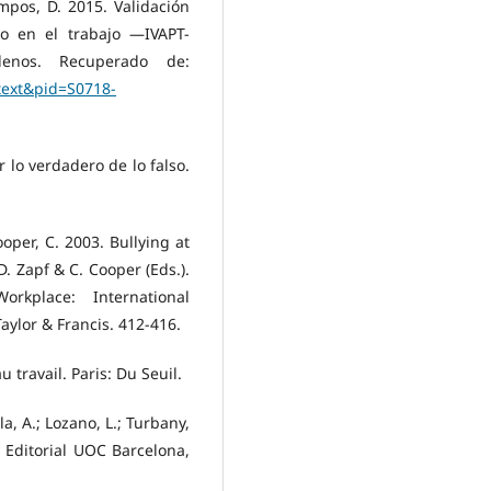
Campos, D. 2015. Validación
co en el trabajo —IVAPT-
enos. Recuperado de:
rttext&pid=S0718-
r lo verdadero de lo falso.
Cooper, C. 2003. Bullying at
D. Zapf & C. Cooper (Eds.).
kplace: International
aylor & Francis. 412-416.
travail. Paris: Du Seuil.
la, A.; Lozano, L.; Turbany,
n. Editorial UOC Barcelona,