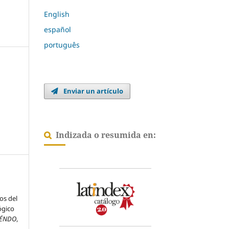
English
español
português
Enviar un artículo
Indizada o resumida en:
os del
ógico
IÉNDO
,