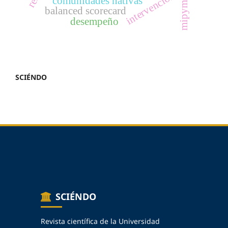
intervención
mipymes
comunidades nativas
balanced scorecard
desempeño
SCIÉNDO
SCIÉNDO
Revista científica de la Universidad