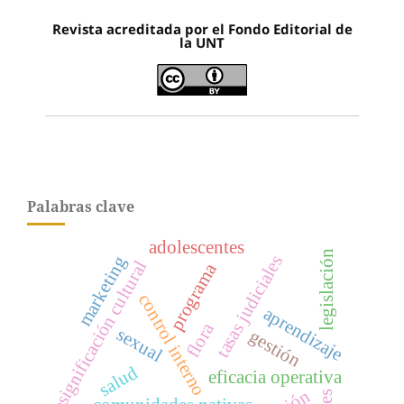
Revista acreditada por el Fondo Editorial de
la UNT
Palabras clave
adolescentes
legislación
tasas judiciales
marketing
resignificación cultural
programa
control interno
aprendizaje
flora
sexual
gestión
salud
eficacia operativa