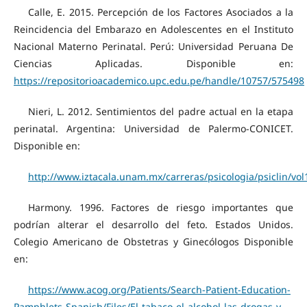
Calle, E. 2015. Percepción de los Factores Asociados a la
Reincidencia del Embarazo en Adolescentes en el Instituto
Nacional Materno Perinatal. Perú: Universidad Peruana De
Ciencias Aplicadas. Disponible en:
https://repositorioacademico.upc.edu.pe/handle/10757/575498
Nieri, L. 2012. Sentimientos del padre actual en la etapa
perinatal. Argentina: Universidad de Palermo-CONICET.
Disponible en:
http://www.iztacala.unam.mx/carreras/psicologia/psiclin/v
Harmony. 1996. Factores de riesgo importantes que
podrían alterar el desarrollo del feto. Estados Unidos.
Colegio Americano de Obstetras y Ginecólogos Disponible
en:
https://www.acog.org/Patients/Search-Patient-Education-
Pamphlets-Spanish/Files/El-tabaco-el-alcohol-las-drogas-y-