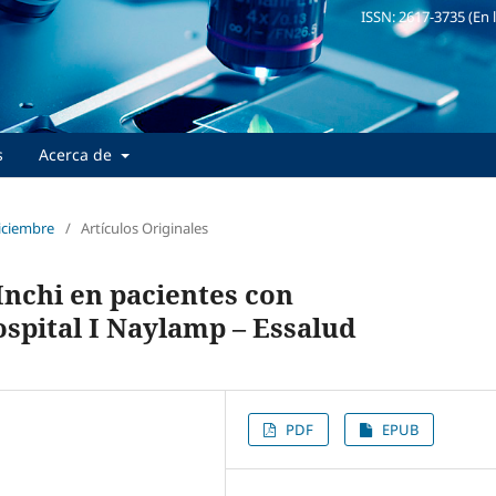
ISSN: 2617-3735 (En 
s
Acerca de
Diciembre
/
Artículos Originales
Inchi en pacientes con
spital I Naylamp – Essalud
PDF
EPUB