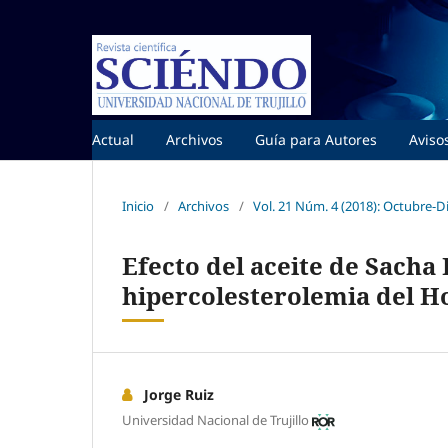
Actual
Archivos
Guía para Autores
Aviso
Inicio
/
Archivos
/
Vol. 21 Núm. 4 (2018): Octubre-
Efecto del aceite de Sacha 
hipercolesterolemia del Ho
Jorge Ruiz
Universidad Nacional de Trujillo