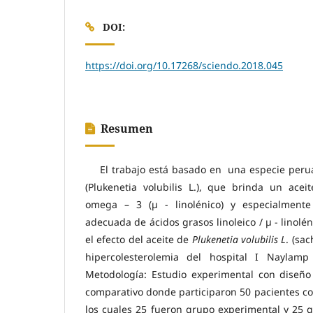
DOI:
https://doi.org/10.17268/sciendo.2018.045
Resumen
El trabajo está basado en una especie peru
(Plukenetia volubilis L.), que brinda un acei
omega – 3 (µ - linolénico) y especialment
adecuada de ácidos grasos linoleico / µ - linolé
el efecto del aceite de
Plukenetia volubilis L
. (sa
hipercolesterolemia del hospital I Naylamp
Metodología: Estudio experimental con diseño 
comparativo donde participaron 50 pacientes co
los cuales 25 fueron grupo experimental y 25 g