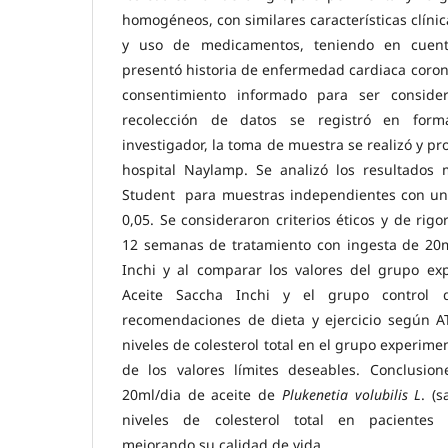
homogéneos, con similares características clínic
y uso de medicamentos, teniendo en cuen
presentó historia de enfermedad cardiaca coron
consentimiento informado para ser conside
recolección de datos se registró en form
investigador, la toma de muestra se realizó y pr
hospital Naylamp. Se analizó los resultados
Student para muestras independientes con un 
0,05. Se consideraron criterios éticos y de rig
12 semanas de tratamiento con ingesta de 20ml­
Inchi y al comparar los valores del grupo e
Aceite Saccha Inchi y el grupo contro
recomendaciones de dieta y ejercicio según AT
niveles de colesterol total en el grupo experim
de los valores límites deseables. Conclusion
20ml­­­/dia de aceite de
Plukenetia volubilis L
.
(s
niveles de colesterol total en pacientes 
mejorando su calidad de vida.