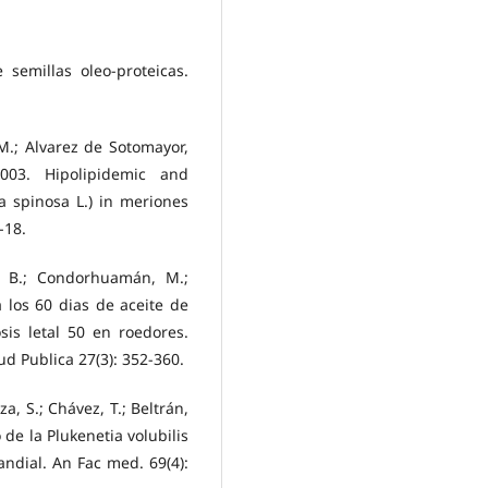
semillas oleo-proteicas.
 M.; Alvarez de Sotomayor,
003. Hipolipidemic and
a spinosa L.) in meriones
-18.
os, B.; Condorhuamán, M.;
a los 60 dias de aceite de
sis letal 50 en roedores.
d Publica 27(3): 352-360.
a, S.; Chávez, T.; Beltrán,
to de la Plukenetia volubilis
andial. An Fac med. 69(4):