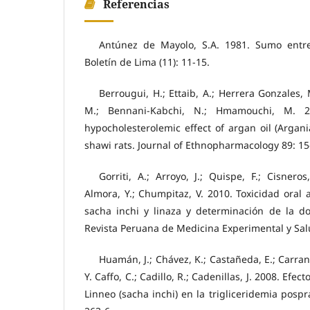
Referencias
Antúnez de Mayolo, S.A. 1981. Sumo entre 
Boletín de Lima (11): 11-15.
Berrougui, H.; Ettaib, A.; Herrera Gonzales,
M.; Bennani-Kabchi, N.; Hmamouchi, M. 2
hypocholesterolemic effect of argan oil (Argani
shawi rats. Journal of Ethnopharmacology 89: 15
Gorriti, A.; Arroyo, J.; Quispe, F.; Cisner
Almora, Y.; Chumpitaz, V. 2010. Toxicidad oral 
sacha inchi y linaza y determinación de la do
Revista Peruana de Medicina Experimental y Salu
Huamán, J.; Chávez, K.; Castañeda, E.; Carranz
Y. Caffo, C.; Cadillo, R.; Cadenillas, J. 2008. Efec
Linneo (sacha inchi) en la trigliceridemia pospr