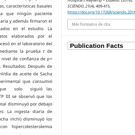
Hospital I Naylamp – Essalud. (2018).
as, características basales
SCIÉNDO
,
21
(4), 409-415.
https://doi.org/10.17268/sciendo.201
ta que ningún paciente
aria y además firmaron el
Más formatos de cita
rados en el estudio. La
atos elaborados por el
ocesó en el laboratorio del
 mediante la prueba
t
de
nivel de confianza de p<
or. Resultados: Después de
­­/dia de aceite de Sacha
xperimental que consumió
l que solo siguió las
P III se observó que los
ental disminuyó por debajo
es: La ingesta diaria de
acha inchi) disminuyó los
con hipercolesterolemia