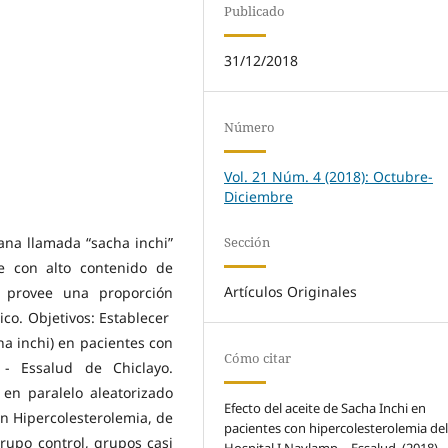
Publicado
31/12/2018
Número
Vol. 21 Núm. 4 (2018): Octubre-
Diciembre
Sección
ana llamada “sacha inchi”
te con alto contenido de
Artículos Originales
e provee una proporción
nico. Objetivos: Establecer
cha inchi) en pacientes con
Cómo citar
 - Essalud de Chiclayo.
en paralelo aleatorizado
Efecto del aceite de Sacha Inchi en
n Hipercolesterolemia, de
pacientes con hipercolesterolemia de
rupo control, grupos casi