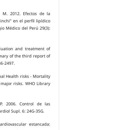
o, M. 2012. Efectos de la
nchi" en el perfil lipídico
io Médico del Perú 29(3):
luation and treatment of
ary of the third report of
86-2497.
l Health risks - Mortality
 major risks. WHO Library
 P. 2006. Control de las
ardiol Supl. 6: 24G-35G.
ardiovascular estancada: