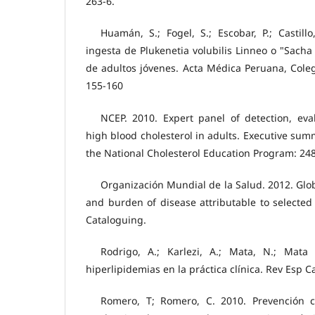
263-6.
Huamán, S.; Fogel, S.; Escobar, P.; Castill
ingesta de Plukenetia volubilis Linneo o "Sacha i
de adultos jóvenes. Acta Médica Peruana, Coleg
155-160
NCEP. 2010. Expert panel of detection, eva
high blood cholesterol in adults. Executive summ
the National Cholesterol Education Program: 24
Organización Mundial de la Salud. 2012. Globa
and burden of disease attributable to selected
Cataloguing.
Rodrigo, A.; Karlezi, A.; Mata, N.; Mata
hiperlipidemias en la práctica clínica. Rev Esp C
Romero, T; Romero, C. 2010. Prevención c